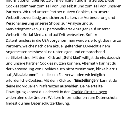
Informationen über Nutzer, ihr Verhalten und ihre Geräte. Diese
Cookies stammen zum Teil von uns selbst und zum Teil von unseren
Partnern. Wir und unsere Partner nutzen Cookies, um unsere
Webseite zuverlässig und sicher zu halten, zur Verbesserung und
Personalisierung unseres Shops, zur Analyse und zu
Marketingzwecken (z. B. personalisierte Anzeigen) auf unserer
Webseite, Social Media und auf Drittwebseiten. Sofern
Datentransfers in die USA vorgenommen werden, erfolgt dies nur zu
Rechtliches
Partnern, welche nach dem aktuell geltenden EU-Recht einem
AGB
Angemessenheitsbeschluss unterliegen und entsprechend
zertifiziert sind. Mit dem Klick auf „
Geht klar!
“ willigst du ein, dass wir
und unsere Partner Cookies nutzen können. Alternativ kannst du
Impressum
der Verwendung von Cookies auch nicht zustimmen, klicke hierzu
auf „
Alle ablehnen
“ – in diesem Fall verwenden wir lediglich
Datenschutz
erforderliche Cookies. Mit dem Klick auf "
Einstellungen
" kannst du
deine individuellen Präferenzen auswählen. Deine erteilte
Entsorgung und Umweltschutz
Einwilligung kannst du jederzeit in den
Cookie-Einstellungen
widerrufen oder ändern. Weitere Informationen zum Datenschutz
Konformitätserklärung
findest du hier
Datenschutzerklärung
.
Information zur Barrierefreiheit