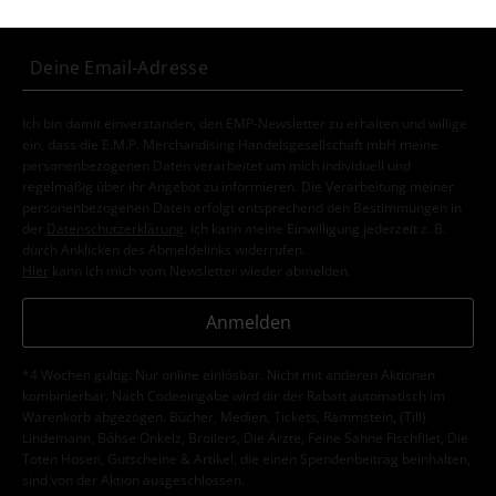
jetzt anmeldest!
Mehr Infos
Ich bin damit einverstanden, den EMP-Newsletter zu erhalten und willige
ein, dass die E.M.P. Merchandising Handelsgesellschaft mbH meine
personenbezogenen Daten verarbeitet um mich individuell und
regelmäßig über ihr Angebot zu informieren. Die Verarbeitung meiner
personenbezogenen Daten erfolgt entsprechend den Bestimmungen in
der
Datenschutzerklärung
. Ich kann meine Einwilligung jederzeit z. B.
durch Anklicken des Abmeldelinks widerrufen.
Hier
kann ich mich vom Newsletter wieder abmelden.
Anmelden
*4 Wochen gültig. Nur online einlösbar. Nicht mit anderen Aktionen
kombinierbar. Nach Codeeingabe wird dir der Rabatt automatisch im
Warenkorb abgezogen. Bücher, Medien, Tickets, Rammstein, (Till)
Lindemann, Böhse Onkelz, Broilers, Die Ärzte, Feine Sahne Fischfilet, Die
Toten Hosen, Gutscheine & Artikel, die einen Spendenbeitrag beinhalten,
sind von der Aktion ausgeschlossen.