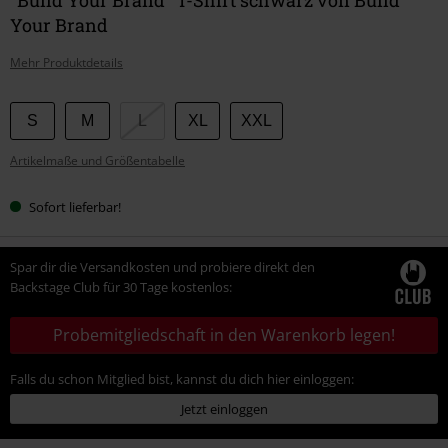
Your Brand
Mehr Produktdetails
Wähle
S
M
L
XL
XXL
deine
Artikelmaße und Größentabelle
Größe
Sofort lieferbar!
Spar dir die Versandkosten und probiere direkt den
Backstage Club für 30 Tage kostenlos:
Probemitgliedschaft in den Warenkorb legen!
Falls du schon Mitglied bist, kannst du dich hier einloggen:
Jetzt einloggen