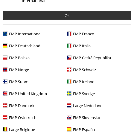
International
9,90 €
Ok
Mehr Kategorien. Mehr Möglichkeiten.
EMP International
EMP France
Themen
Schwarze Kleidung
Schwarze T-Shirts
EMP Deutschland
EMP Italia
Bekleidung & Accessoires
Oberteile
T-shirts
EMP Polska
EMP Česká Republika
Markenkleidung
Build Your Brand
EMP Norge
EMP Schweiz
Markenkleidung
Bekleidung
T-Shirts & Tops
T-Shirts
EMP Suomi
EMP Ireland
Themen
Basics
Bekleidung
T-Shirts
EMP United Kingdom
EMP Sverige
EMP Danmark
Large Nederland
15%
EMP Österreich
EMP Slovensko
E-Mail Newsletter
Rabatt
Greif einen 15%* Gutschein ab, wenn du dich
Large Belgique
EMP España