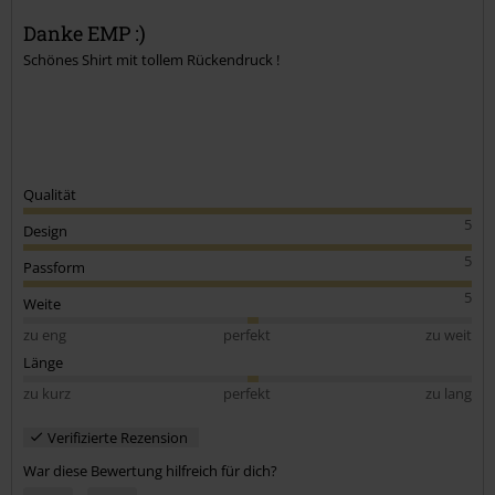
Danke EMP :)
Schönes Shirt mit tollem Rückendruck !
Qualität
5
Design
5
Passform
5
Weite
zu eng
perfekt
zu weit
Länge
zu kurz
perfekt
zu lang
Verifizierte Rezension
War diese Bewertung hilfreich für dich?