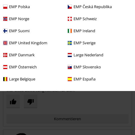
EMP Polska
EMP Česká Republika
Qualität
EMP Norge
EMP Schweiz
5
Design
EMP Suomi
EMP Ireland
5
Passform
EMP United Kingdom
EMP Sverige
5
Weite
zu eng
perfekt
zu weit
EMP Danmark
Large Nederland
Länge
EMP Österreich
EMP Slovensko
zu kurz
perfekt
zu lang
Large Belgique
EMP España
Verifizierte Rezension
War diese Bewertung hilfreich für dich?
Kommentieren