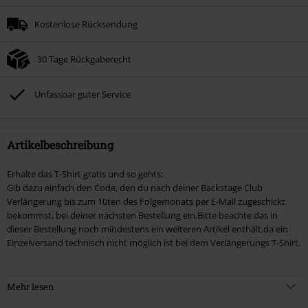
Kostenlose Rücksendung
30 Tage Rückgaberecht
Unfassbar guter Service
Artikelbeschreibung
Erhalte das T-Shirt gratis und so gehts:
Gib dazu einfach den Code, den du nach deiner Backstage Club
Verlängerung bis zum 10ten des Folgemonats per E-Mail zugeschickt
bekommst, bei deiner nächsten Bestellung ein.Bitte beachte das in
dieser Bestellung noch mindestens ein weiteren Artikel enthält,da ein
Einzelversand technisch nicht möglich ist bei dem Verlängerungs T-Shirt.
- normale Länge
Mehr lesen
- Passform: normal geschnitten