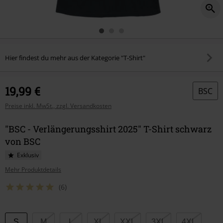
Hier findest du mehr aus der Kategorie "T-Shirt"
19,99 €
BSC
Preise inkl. MwSt., zzgl. Versandkosten
"BSC - Verlängerungsshirt 2025" T-Shirt schwarz
von BSC
Exklusiv
Mehr Produktdetails
(6)
Wähle
S
M
L
XL
XXL
3XL
4XL