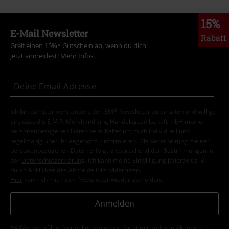
15%
E-Mail Newsletter
Rabatt
Greif einen 15%* Gutschein ab, wenn du dich
jetzt anmeldest!
Mehr Infos
Ich bin damit einverstanden, den EMP-Newsletter zu erhalten und willige
ein, dass die E.M.P. Merchandising Handelsgesellschaft mbH meine
personenbezogenen Daten verarbeitet um mich individuell und
regelmäßig über ihr Angebot zu informieren. Die Verarbeitung meiner
personenbezogenen Daten erfolgt entsprechend den Bestimmungen in
der
Datenschutzerklärung
. Ich kann meine Einwilligung jederzeit z. B.
durch Anklicken des Abmeldelinks widerrufen.
Hier
kann ich mich vom Newsletter wieder abmelden.
Anmelden
*4 Wochen gültig. Nur online einlösbar. Nicht mit anderen Aktionen