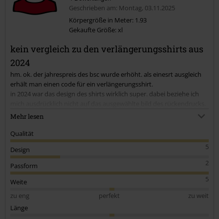
Geschrieben am: Montag, 03.11.2025
Körpergröße in Meter: 1.93
Gekaufte Größe: xl
Kommentar jetzt abschicken!
kein vergleich zu den verlängerungsshirts aus
2024
hm. ok. der jahrespreis des bsc wurde erhöht. als einesrt ausgleich
erhält man einen code für ein verlängerungsshirt.
in 2024 war das design des shirts wirklich super. dabei beziehe ich
mich ausdrücklich nicht auf das ausgewählte bild des rückendrucks.
... in 2025 fehlen die elemente die das 2024er shirt besonders
Mehr lesen
gemacht haben und es zu einem echten
verlängerungsshirt gemacht haben. die hatte ich eigentlich wieder
Qualität
erwartet.
5
Design
... es fehlt der aufdruck MEMBER und auch die JAHRESZAHL. auf dem
2024er shirt war das drauf.
2
Passform
... das 2025er shirt sieht eher aus wie eines dieser gratisshirts, die
5
jeder bekommen kann wenn man eine
Weite
bestimmte summe in einer bestellung erreicht hat. damit geht die
zu eng
perfekt
zu weit
exklusivität verloren.
Länge
... ich hoffe das sich das in 2026 wieder ändert.