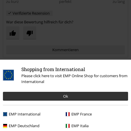
zu kurz
perfekt
zu lang
Verifizierte Rezension
War diese Bewertung hilfreich für dich?
Kommentieren
Shopping from International
Frank B.
Please click here to visit EMP Online Shop for customers from
International
2 Bewertungen
Geschrieben am: Dienstag, 26.08.2025
Ok
Perfekt
Hochwertig, passt, fühlt sich gut an.
Kommentar jetzt abschicken!
EMP International
EMP France
EMP Deutschland
EMP Italia