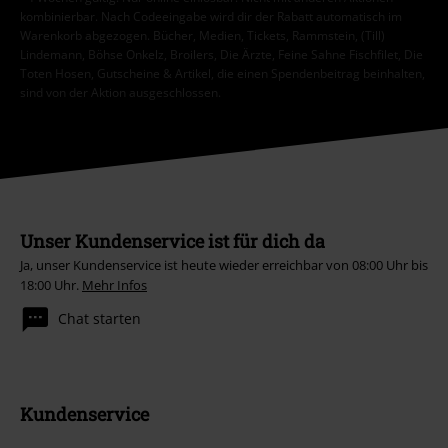
kombinierbar. Nach Codeeingabe wird dir der Rabatt automatisch im
Warenkorb abgezogen. Bücher, Medien, Tickets, Rammstein, (Till)
Lindemann, Böhse Onkelz, Broilers, Die Ärzte, Feine Sahne Fischfilet, Die
Toten Hosen, Gutscheine & Artikel, die einen Spendenbeitrag beinhalten,
sind von der Aktion ausgeschlossen.
Unser Kundenservice ist für dich da
Ja, unser Kundenservice ist heute wieder erreichbar von 08:00 Uhr bis
18:00 Uhr.
Mehr Infos
Chat starten
Kundenservice