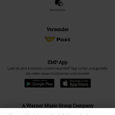
Nachnahme
Versender
EMP App
Lade dir jetzt kostenlos unsere neue EMP App runter und genieße
die vielen neuen Funktionen und Vorteile!
A Warner Music Group Company