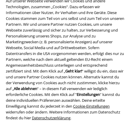
Auf unserer Webseite verwenden wir Cookies und andere
Technologien, zusammen „Cookies“. Dazu erfassen wir
Informationen über Nutzer, ihr Verhalten und ihre Geräte. Diese
Cookies stammen zum Teil von uns selbst und zum Teil von unseren
Partnern. Wir und unsere Partner nutzen Cookies, um unsere
Webseite zuverlässig und sicher zu halten, zur Verbesserung und
Personalisierung unseres Shops, zur Analyse und zu
Marketingzwecken (z. B. personalisierte Anzeigen) auf unserer
Webseite, Social Media und auf Drittwebseiten. Sofern
Datentransfers in die USA vorgenommen werden, erfolgt dies nur zu
Partnern, welche nach dem aktuell geltenden EU-Recht einem
Angemessenheitsbeschluss unterliegen und entsprechend
zertifiziert sind. Mit dem Klick auf „
Geht klar!
“ willigst du ein, dass wir
Rechtliches
und unsere Partner Cookies nutzen können. Alternativ kannst du
der Verwendung von Cookies auch nicht zustimmen, klicke hierzu
AGB
auf „
Alle ablehnen
“ – in diesem Fall verwenden wir lediglich
erforderliche Cookies. Mit dem Klick auf "
Einstellungen
" kannst du
Impressum
deine individuellen Präferenzen auswählen. Deine erteilte
Einwilligung kannst du jederzeit in den
Cookie-Einstellungen
Datenschutz
widerrufen oder ändern. Weitere Informationen zum Datenschutz
findest du hier
Datenschutzerklärung
.
Entsorgung und Umweltschutz