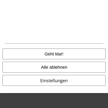
Konformitätserklärung
Information zur Barrierefreiheit
Cookie-Einstellungen
Vertrag widerrufen
Alle Preise inkl. gesetzlicher Mehrwertsteuer, zzgl.
Versandkosten
Geht klar!
© 1986-2026 E.M.P. Merchandising HGmbH
Alle ablehnen
Einstellungen
EMP Online Shops
EMP International
EMP France