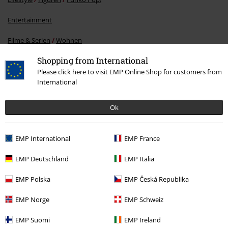
Entertainment
Filme & Serien
Wohnen
Shopping from International
Filme & Serien
Figuren
Please click here to visit EMP Online Shop for customers from
Filme & Serien
Top Filme & Serien
Filme
Figuren
International
Ok
15%
E-Mail Newsletter
Rabatt
EMP International
EMP France
Greif einen 15%* Gutschein ab, wenn du dich
jetzt anmeldest!
Mehr Infos
EMP Deutschland
EMP Italia
EMP Polska
EMP Česká Republika
EMP Norge
EMP Schweiz
Ich bin damit einverstanden, den EMP-Newsletter zu erhalten und willige
EMP Suomi
EMP Ireland
ein, dass die E.M.P. Merchandising Handelsgesellschaft mbH meine