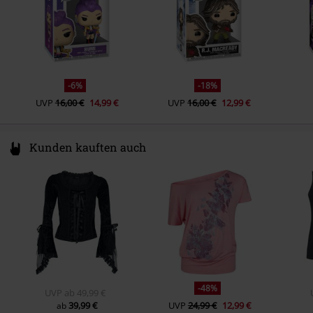
-6%
-18%
UVP
16,00 €
14,99 €
UVP
16,00 €
12,99 €
Kunden kauften auch
-48%
UVP
ab
49,99 €
39,99 €
UVP
24,99 €
12,99 €
ab