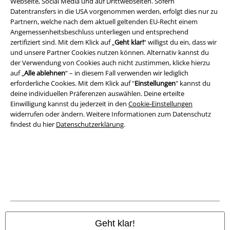
Rechtliches
Webseite, Social Media und auf Drittwebseiten. Sofern
Datentransfers in die USA vorgenommen werden, erfolgt dies nur zu
AGB
Partnern, welche nach dem aktuell geltenden EU-Recht einem
Angemessenheitsbeschluss unterliegen und entsprechend
zertifiziert sind. Mit dem Klick auf „
Geht klar!
“ willigst du ein, dass wir
Impressum
und unsere Partner Cookies nutzen können. Alternativ kannst du
der Verwendung von Cookies auch nicht zustimmen, klicke hierzu
Datenschutz
auf „
Alle ablehnen
“ – in diesem Fall verwenden wir lediglich
erforderliche Cookies. Mit dem Klick auf "
Einstellungen
" kannst du
Entsorgung und Umweltschutz
deine individuellen Präferenzen auswählen. Deine erteilte
Einwilligung kannst du jederzeit in den
Cookie-Einstellungen
Konformitätserklärung
widerrufen oder ändern. Weitere Informationen zum Datenschutz
findest du hier
Datenschutzerklärung
.
Information zur Barrierefreiheit
Cookie-Einstellungen
Vertrag widerrufen
Alle Preise inkl. gesetzlicher Mehrwertsteuer, zzgl.
Versandkosten
© 1986-2026 E.M.P. Merchandising HGmbH
Geht klar!