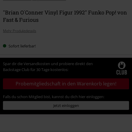
"Brian O´Conner Vinyl Figur 1992" Funko Pop! von
Fast & Furious
Mehr Produktdetails
Sofort lieferbar!
Spar dir die Versandkosten und probiere direkt den
Backstage Club für 30 Tage kostenlos:
Probemitgliedschaft in den Warenkorb legen!
Falls du schon Mitglied bist, kannst du dich hier einloggen:
Jetzt einloggen