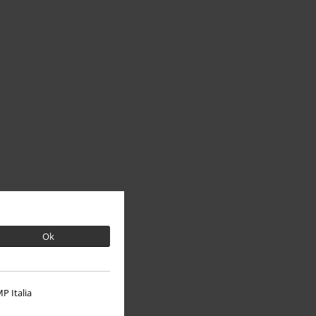
Ok
P Italia