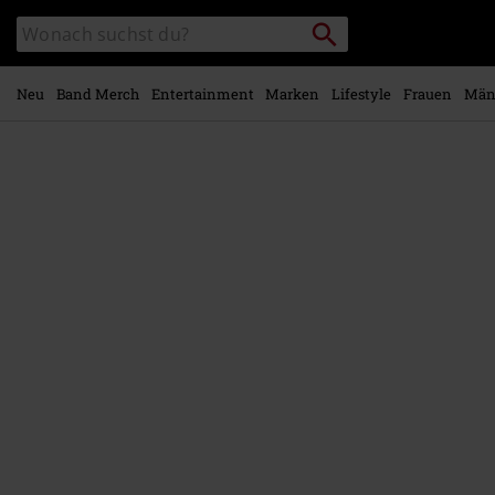
Zum
Packstation
Katalog
Hauptinhalt
suchen
durchsuchen
springen
Neu
Band Merch
Entertainment
Marken
Lifestyle
Frauen
Män
https://www.emp.at/p/breadcrumbs/568799St.html