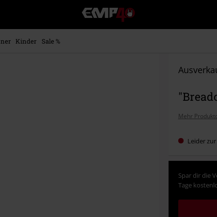
EMP
Merchandise
-
Fanartikel
ner
Kinder
Sale %
Shop
für
Rock
Ausverkau
&
Entertainment
"Bread
Mehr Produktd
Leider zur
Spar dir die 
Tage kostenlo