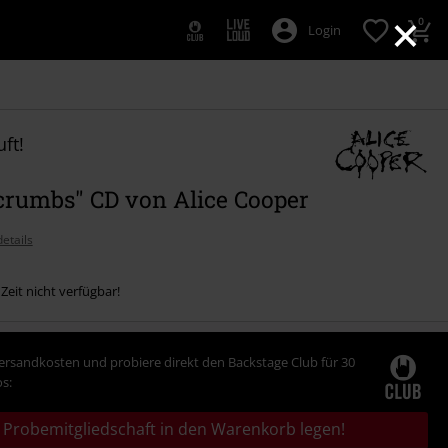
×
0
Login
ft!
crumbs" CD von Alice Cooper
etails
 Zeit nicht verfügbar!
Versandkosten und probiere direkt den Backstage Club für 30
s:
Probemitgliedschaft in den Warenkorb legen!