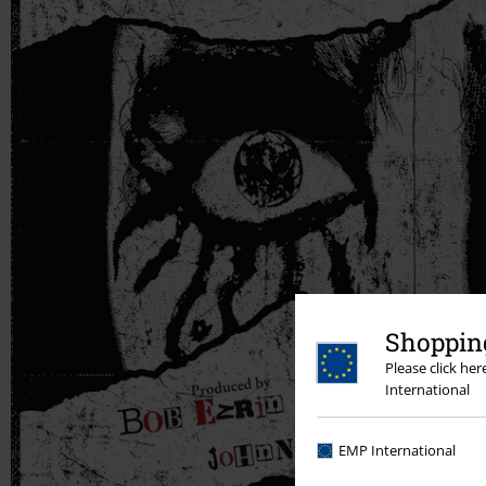
Shopping
Please click he
International
EMP International