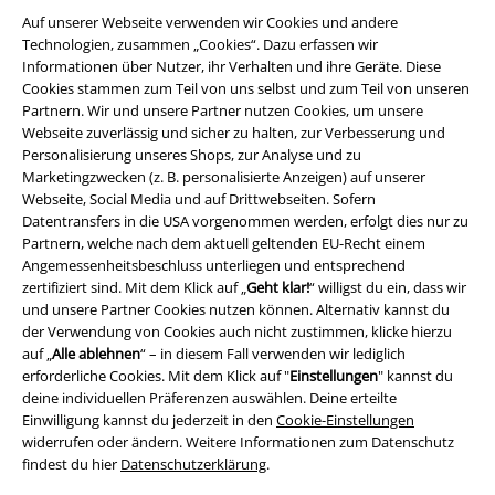
Auf unserer Webseite verwenden wir Cookies und andere
Information zur Barrierefreiheit
Technologien, zusammen „Cookies“. Dazu erfassen wir
Informationen über Nutzer, ihr Verhalten und ihre Geräte. Diese
Cookie-Einstellungen
Cookies stammen zum Teil von uns selbst und zum Teil von unseren
Partnern. Wir und unsere Partner nutzen Cookies, um unsere
Webseite zuverlässig und sicher zu halten, zur Verbesserung und
Vertrag widerrufen
Personalisierung unseres Shops, zur Analyse und zu
Marketingzwecken (z. B. personalisierte Anzeigen) auf unserer
Alle Preise inkl. gesetzlicher Mehrwertsteuer, zzgl.
Versandkosten
Webseite, Social Media und auf Drittwebseiten. Sofern
© 1986-2026 E.M.P. Merchandising HGmbH
Datentransfers in die USA vorgenommen werden, erfolgt dies nur zu
Partnern, welche nach dem aktuell geltenden EU-Recht einem
Angemessenheitsbeschluss unterliegen und entsprechend
zertifiziert sind. Mit dem Klick auf „
Geht klar!
“ willigst du ein, dass wir
und unsere Partner Cookies nutzen können. Alternativ kannst du
EMP Online Shops
der Verwendung von Cookies auch nicht zustimmen, klicke hierzu
auf „
Alle ablehnen
“ – in diesem Fall verwenden wir lediglich
erforderliche Cookies. Mit dem Klick auf "
Einstellungen
" kannst du
EMP International
deine individuellen Präferenzen auswählen. Deine erteilte
Einwilligung kannst du jederzeit in den
Cookie-Einstellungen
EMP France
widerrufen oder ändern. Weitere Informationen zum Datenschutz
EMP Deutschland
findest du hier
Datenschutzerklärung
.