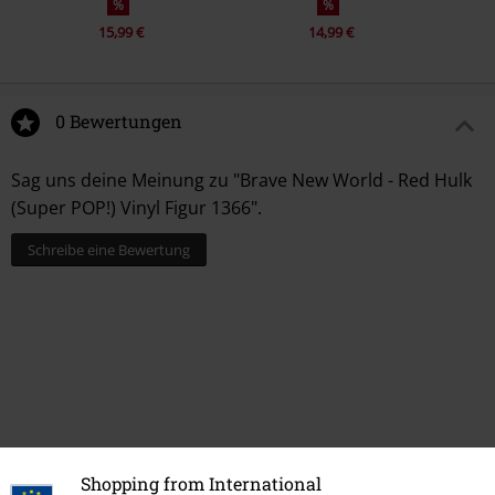
%
%
15,99 €
14,99 €
0 Bewertungen
Sag uns deine Meinung zu "Brave New World - Red Hulk
(Super POP!) Vinyl Figur 1366".
Schreibe eine Bewertung
Shopping from International