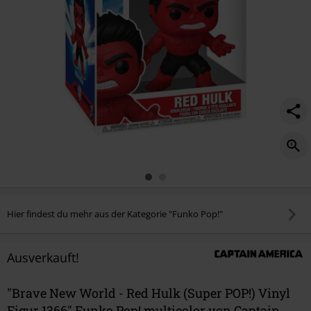
pop%21%29-
vinyl-
figur-
1366/566129St.html
Hier findest du mehr aus der Kategorie "Funko Pop!"
Ausverkauft!
"Brave New World - Red Hulk (Super POP!) Vinyl
Figur 1366" Funko Pop! multicolor von Captain