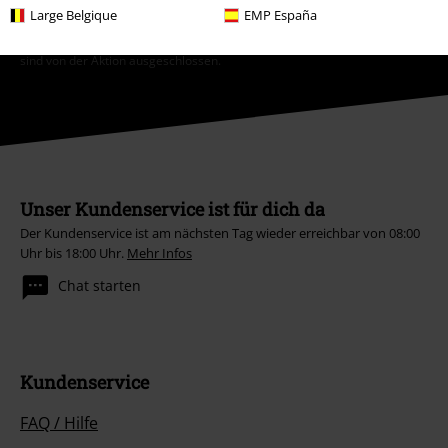
Warenkorb abgezogen. Bücher, Medien, Tickets, Rammstein, (Till)
Large Belgique
EMP España
Lindemann, Böhse Onkelz, Broilers, Die Ärzte, Feine Sahne Fischfilet, Die
Toten Hosen, Gutscheine & Artikel, die einen Spendenbeitrag beinhalten,
sind von der Aktion ausgeschlossen.
Unser Kundenservice ist für dich da
Der Kundenservice ist am nächsten Tag wieder erreichbar von 08:00
Uhr bis 18:00 Uhr.
Mehr Infos
Chat starten
Kundenservice
FAQ / Hilfe