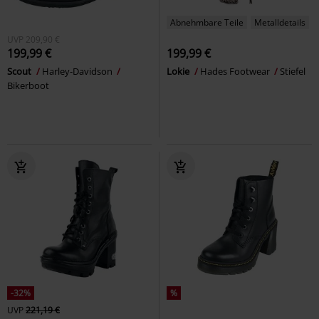
Abnehmbare Teile
Metalldetails
UVP
209,90 €
199,99 €
199,99 €
Scout
Harley-Davidson
Lokie
Hades Footwear
Stiefel
Bikerboot
-32%
%
UVP
221,19 €