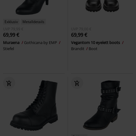
Exklusiv
Metalldetails
UVP
79,99 €
UVP
79,00 €
69,99 €
69,99 €
Muraena
Gothicana by EMP
Vegantom 10 eyelett boots
Stiefel
Brandit
Boot