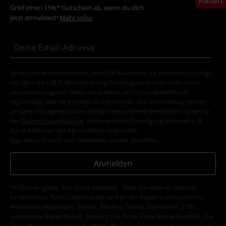
Greif einen 15%* Gutschein ab, wenn du dich
jetzt anmeldest!
Mehr Infos
Ich bin damit einverstanden, den EMP-Newsletter zu erhalten und willige
ein, dass die E.M.P. Merchandising Handelsgesellschaft mbH meine
personenbezogenen Daten verarbeitet um mich individuell und
regelmäßig über ihr Angebot zu informieren. Die Verarbeitung meiner
personenbezogenen Daten erfolgt entsprechend den Bestimmungen in
der
Datenschutzerklärung
. Ich kann meine Einwilligung jederzeit z. B.
durch Anklicken des Abmeldelinks widerrufen.
Hier
kann ich mich vom Newsletter wieder abmelden.
Anmelden
*4 Wochen gültig. Nur online einlösbar. Nicht mit anderen Aktionen
kombinierbar. Nach Codeeingabe wird dir der Rabatt automatisch im
Warenkorb abgezogen. Bücher, Medien, Tickets, Rammstein, (Till)
Lindemann, Böhse Onkelz, Broilers, Die Ärzte, Feine Sahne Fischfilet, Die
Toten Hosen, Gutscheine & Artikel, die einen Spendenbeitrag beinhalten,