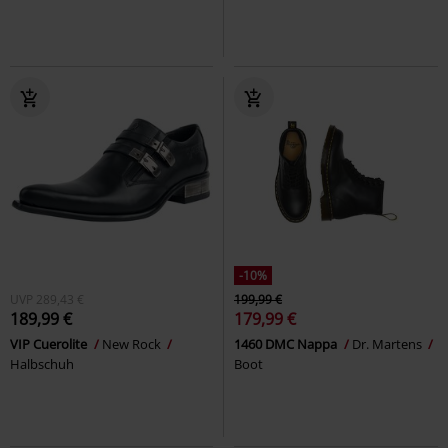
-10%
UVP
289,43 €
199,99 €
189,99 €
179,99 €
VIP Cuerolite
New Rock
1460 DMC Nappa
Dr. Martens
Halbschuh
Boot