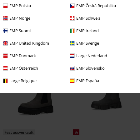
EMP Polska
EMP Česká Republika
Metalldetails
Fast ausverkauft
EMP Norge
EMP Schweiz
249,99 €
139,99 €
EMP Suomi
EMP Ireland
Distortion
Harley-Davidson
18 Eye Sneaker Black Red Canvas
Bikerboot
T.U.K.
Stiefel
EMP United Kingdom
EMP Sverige
EMP Danmark
Large Nederland
EMP Österreich
EMP Slovensko
Large Belgique
EMP España
Fast ausverkauft
%