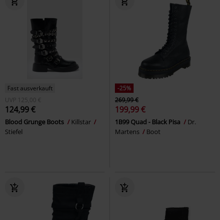
Fast ausverkauft
-25%
UVP
125,00 €
269,99 €
124,99 €
199,99 €
Blood Grunge Boots
Killstar
1B99 Quad - Black Pisa
Dr.
Stiefel
Martens
Boot