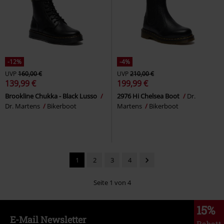
-12%
-4%
UVP
160,00 €
UVP
210,00 €
139,99 €
199,99 €
Brookline Chukka - Black Lusso
2976 Hi Chelsea Boot
Dr.
Dr. Martens
Bikerboot
Martens
Bikerboot
1
2
3
4
Seite 1 von 4
15%
E-Mail Newsletter
Rabatt