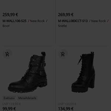
259,99 €
269,99 €
M-WALL106-S25
New Rock
M-WALL083CCT-S13
New Rock
Boot
Stiefel
Exklusiv
Metalldetails
UVP
119,99 €
UVP
139,00 €
99,99 €
134,99 €