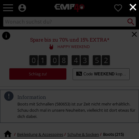
×
EMP
0
Merchandise
-
Packst
Katalog
suchen
Fanartikel
durchsuchen
Shop
für
Spare bis zu 70% und 15% EXTRA*
Rock
HAPPY WEEKEND
&
Entertainment
0
1
0
8
4
3
5
1
0
1
0
8
4
3
5
0
2
0
1
Schlag zu!
Code
WEEKEND
kopieren
Information
Boots mit Schnallen (580653) ist zur Zeit nicht mehr erhältlich.
Schau doch mal in unsere Neuheiten, vielleicht ist dort etwas für
dich dabei.
Bekleidung & Accessoires
Schuhe & Socken
Boots (215)