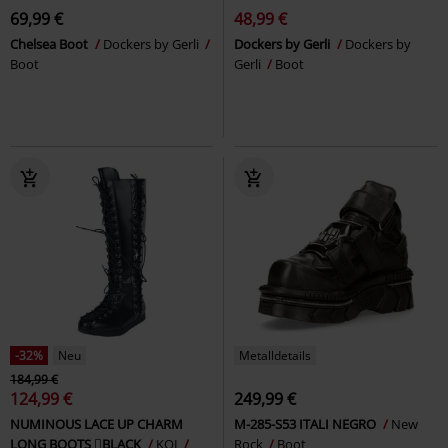
69,99 €
48,99 €
Chelsea Boot
Dockers by Gerli
Dockers by Gerli
Dockers by
Boot
Gerli
Boot
-32%
Neu
Metalldetails
184,99 €
124,99 €
249,99 €
NUMINOUS LACE UP CHARM
M-285-S53 ITALI NEGRO
New
LONG BOOTS BLACK
KOI
Rock
Boot