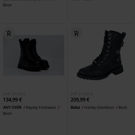
Boot
UVP
139,90 €
UVP
219,90 €
134,99 €
209,99 €
ANY OVER
Replay Footwear
Balsa
Harley-Davidson
Boot
Boot