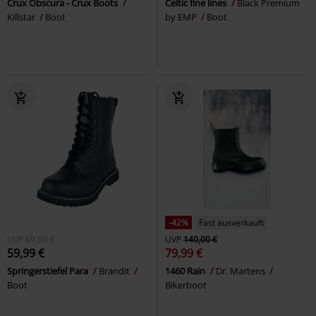
Crux Obscura - Crux Boots
Celtic fine lines
Black Premium
Killstar
Boot
by EMP
Boot
-42%
Fast ausverkauft
UVP
69,90 €
UVP
140,00 €
59,99 €
79,99 €
Springerstiefel Para
Brandit
1460 Rain
Dr. Martens
Boot
Bikerboot