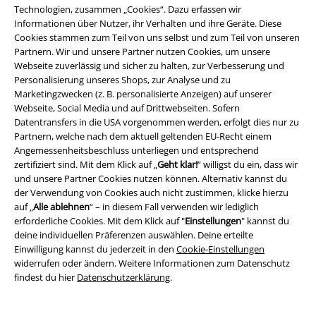
Technologien, zusammen „Cookies“. Dazu erfassen wir
Informationen über Nutzer, ihr Verhalten und ihre Geräte. Diese
Cookies stammen zum Teil von uns selbst und zum Teil von unseren
Über EMP
Partnern. Wir und unsere Partner nutzen Cookies, um unsere
Webseite zuverlässig und sicher zu halten, zur Verbesserung und
EMP Events
Personalisierung unseres Shops, zur Analyse und zu
Marketingzwecken (z. B. personalisierte Anzeigen) auf unserer
Partnerprogramm
Webseite, Social Media und auf Drittwebseiten. Sofern
Datentransfers in die USA vorgenommen werden, erfolgt dies nur zu
EMP Stores
Partnern, welche nach dem aktuell geltenden EU-Recht einem
Angemessenheitsbeschluss unterliegen und entsprechend
Nachhaltigkeit
zertifiziert sind. Mit dem Klick auf „
Geht klar!
“ willigst du ein, dass wir
und unsere Partner Cookies nutzen können. Alternativ kannst du
Jobs bei EMP
der Verwendung von Cookies auch nicht zustimmen, klicke hierzu
auf „
Alle ablehnen
“ – in diesem Fall verwenden wir lediglich
erforderliche Cookies. Mit dem Klick auf "
Einstellungen
" kannst du
deine individuellen Präferenzen auswählen. Deine erteilte
Einwilligung kannst du jederzeit in den
Cookie-Einstellungen
widerrufen oder ändern. Weitere Informationen zum Datenschutz
findest du hier
Datenschutzerklärung
.