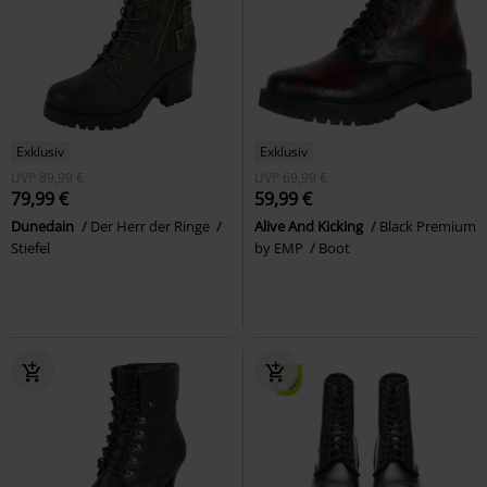
Exklusiv
Exklusiv
UVP
89,99 €
UVP
69,99 €
79,99 €
59,99 €
Dunedain
Der Herr der Ringe
Alive And Kicking
Black Premium
Stiefel
by EMP
Boot