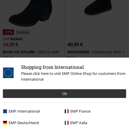
-50%
Exklusiv
UVP
69,99 €
34,99 €
49,99 €
Boots mit Schnalle
RED by EMP
Winterstiefel
Dockers by Gerli
Boot
Boot
Shopping from International
Please click here to visit EMP Online Shop for customers from
International
Ok
EMP International
EMP France
EMP Deutschland
EMP Italia