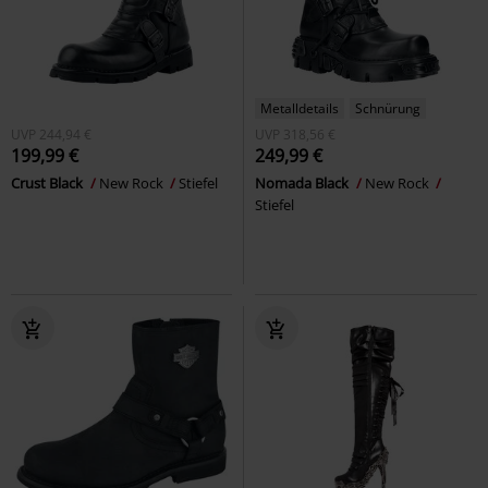
Metalldetails
Schnürung
UVP
244,94 €
UVP
318,56 €
199,99 €
249,99 €
Crust Black
New Rock
Stiefel
Nomada Black
New Rock
Stiefel