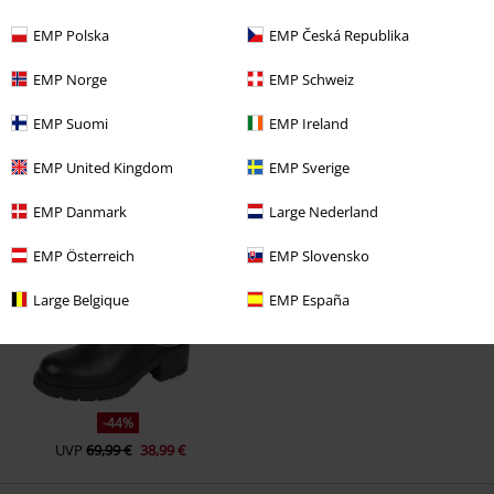
War diese Bewertung hilfreich für dich?
EMP Polska
EMP Česká Republika
EMP Norge
EMP Schweiz
Kommentieren
EMP Suomi
EMP Ireland
EMP United Kingdom
EMP Sverige
Zuletzt angesehene Artikel
EMP Danmark
Large Nederland
EMP Österreich
EMP Slovensko
Large Belgique
EMP España
Kommentar jetzt abschicken!
-44%
UVP
69,99 €
38,99 €