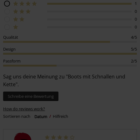
1
0
0
0
Qualität
4/5
Design
5/5
Passform
2/5
Sag uns deine Meinung zu "Boots mit Schnallen und
Kette".
Schreibe eine Bewertung
How do reviews work?
Sortieren nach
Datum
Hilfreich