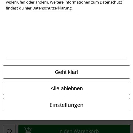
widerrufen oder ändern. Weitere Informationen zum Datenschutz
findest du hier
Datenschutzerklärung
.
Rechtliches
AGB
Impressum
Datenschutz
Geht klar!
Entsorgung und Umweltschutz
Konformitätserklärung
Alle ablehnen
Information zur Barrierefreiheit
Einstellungen
Cookie-Einstellungen
Vertrag widerrufen
In den Warenkorb