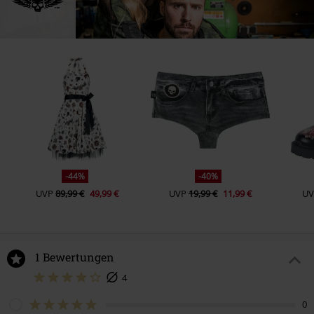
-44%
-40%
UVP
89,99 €
49,99 €
UVP
19,99 €
11,99 €
UV
1 Bewertungen
4
0