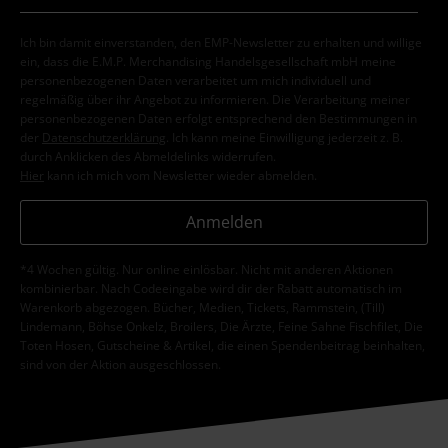
Ich bin damit einverstanden, den EMP-Newsletter zu erhalten und willige
ein, dass die E.M.P. Merchandising Handelsgesellschaft mbH meine
personenbezogenen Daten verarbeitet um mich individuell und
regelmäßig über ihr Angebot zu informieren. Die Verarbeitung meiner
personenbezogenen Daten erfolgt entsprechend den Bestimmungen in
der
Datenschutzerklärung
. Ich kann meine Einwilligung jederzeit z. B.
durch Anklicken des Abmeldelinks widerrufen.
Hier
kann ich mich vom Newsletter wieder abmelden.
Anmelden
*4 Wochen gültig. Nur online einlösbar. Nicht mit anderen Aktionen
kombinierbar. Nach Codeeingabe wird dir der Rabatt automatisch im
Warenkorb abgezogen. Bücher, Medien, Tickets, Rammstein, (Till)
Lindemann, Böhse Onkelz, Broilers, Die Ärzte, Feine Sahne Fischfilet, Die
Toten Hosen, Gutscheine & Artikel, die einen Spendenbeitrag beinhalten,
sind von der Aktion ausgeschlossen.