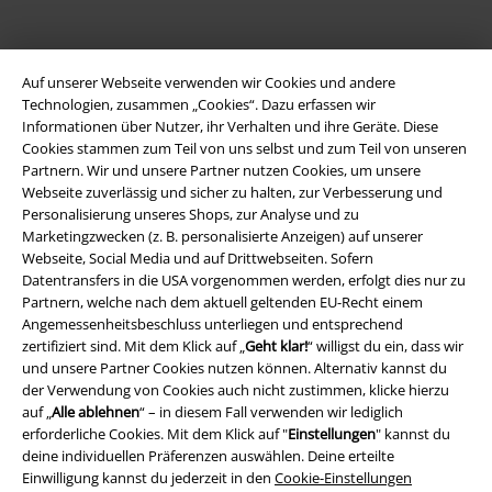
EMP App
Auf unserer Webseite verwenden wir Cookies und andere
Lade dir jetzt kostenlos unsere neue EMP App runter und genieße
Technologien, zusammen „Cookies“. Dazu erfassen wir
die vielen neuen Funktionen und Vorteile!
Informationen über Nutzer, ihr Verhalten und ihre Geräte. Diese
Cookies stammen zum Teil von uns selbst und zum Teil von unseren
Partnern. Wir und unsere Partner nutzen Cookies, um unsere
Webseite zuverlässig und sicher zu halten, zur Verbesserung und
Personalisierung unseres Shops, zur Analyse und zu
Marketingzwecken (z. B. personalisierte Anzeigen) auf unserer
A Warner Music Group Company
Webseite, Social Media und auf Drittwebseiten. Sofern
Datentransfers in die USA vorgenommen werden, erfolgt dies nur zu
Partnern, welche nach dem aktuell geltenden EU-Recht einem
Angemessenheitsbeschluss unterliegen und entsprechend
zertifiziert sind. Mit dem Klick auf „
Geht klar!
“ willigst du ein, dass wir
und unsere Partner Cookies nutzen können. Alternativ kannst du
der Verwendung von Cookies auch nicht zustimmen, klicke hierzu
auf „
Alle ablehnen
“ – in diesem Fall verwenden wir lediglich
erforderliche Cookies. Mit dem Klick auf "
Einstellungen
" kannst du
deine individuellen Präferenzen auswählen. Deine erteilte
Einwilligung kannst du jederzeit in den
Cookie-Einstellungen