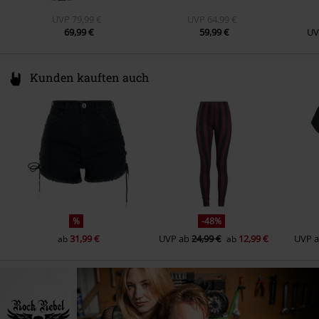
UVP
79,99 €
UVP
64,99 €
69,99 €
59,99 €
UV
Kunden kauften auch
%
-48%
31,99 €
UVP
ab
24,99 €
12,99 €
UVP
ab
ab