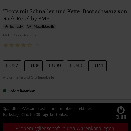
"Boots mit Schnallen und Kette" Boot schwarz von
Rock Rebel by EMP
Exklusiv
Metalldetails
Mehr Produktdetails
(1)
Wähle
EU37
EU38
EU39
EU40
EU41
deine
Artikelmaße und Größentabelle
Größe
Sofort lieferbar!
Spar dir die Versandkosten und probiere direkt den
Backstage Club für 30 Tage kostenlos:
Probemitgliedschaft in den Warenkorb legen!