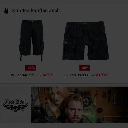
Kunden kauften auch
-22%
-40%
UVP
ab
44,99 €
34,99 €
UVP
ab
39,99 €
23,99 €
ab
ab