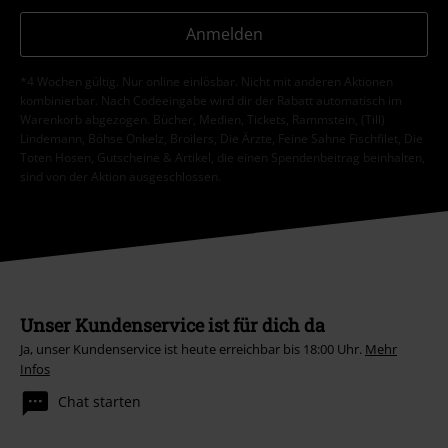
Anmelden
*4 Wochen gültig. Nur online einlösbar. Nicht mit anderen Aktionen
kombinierbar. Nach Codeeingabe wird dir der Rabatt automatisch im
Warenkorb abgezogen. Bücher, Medien, Tickets, Rammstein, (Till)
Lindemann, Böhse Onkelz, Broilers, Die Ärzte, Feine Sahne Fischfilet, Die
Toten Hosen, Gutscheine & Artikel, die einen Spendenbeitrag beinhalten,
sind von der Aktion ausgeschlossen.
Unser Kundenservice ist für dich da
Ja, unser Kundenservice ist heute erreichbar bis 18:00 Uhr.
Mehr
Infos
Chat starten