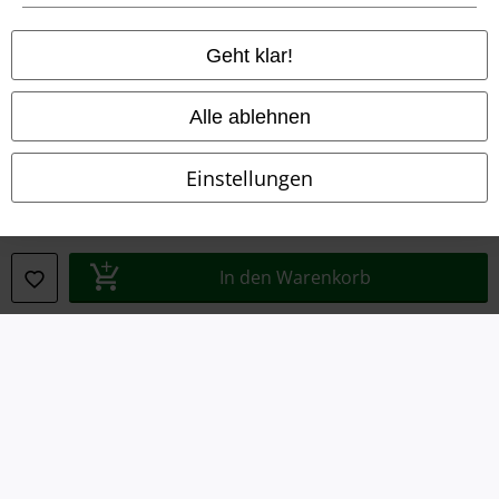
Datenschutz
Geht klar!
Entsorgung und Umweltschutz
Alle ablehnen
Konformitätserklärung
Information zur Barrierefreiheit
Einstellungen
Cookie-Einstellungen
Vertrag widerrufen
In den Warenkorb
Alle Preise inkl. gesetzlicher Mehrwertsteuer, zzgl.
Versandkosten
© 1986-2026 E.M.P. Merchandising HGmbH
EMP Online Shops