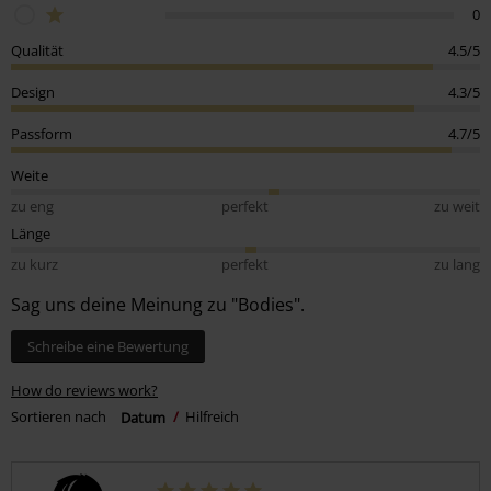
0
Qualität
4.5/5
Design
4.3/5
Passform
4.7/5
Weite
zu eng
perfekt
zu weit
Länge
zu kurz
perfekt
zu lang
Sag uns deine Meinung zu "Bodies".
Schreibe eine Bewertung
How do reviews work?
Sortieren nach
Datum
Hilfreich