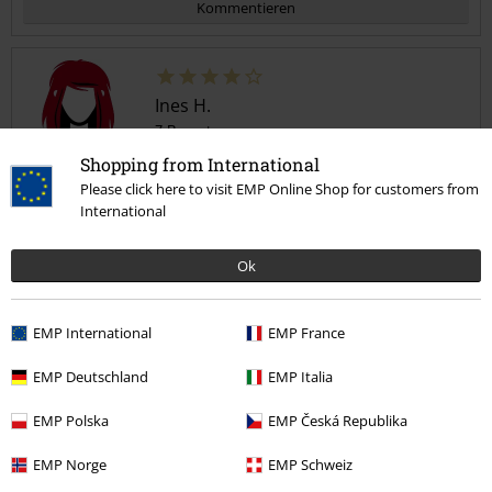
Kommentieren
Ines H.
7 Bewertungen
Geschrieben am: Dienstag, 10.12.2024
Shopping from International
Please click here to visit EMP Online Shop for customers from
Leider etwas dünn
International
Für manche sicher ein kauf +, für mich in dem Fall nicht.
Kommentar jetzt abschicken!
Der Pullover ist etwas dünn. Ansonsten ist es halt ein Pullover. Sitzt
Ok
gut.
EMP International
EMP France
Qualität
EMP Deutschland
EMP Italia
5
Design
EMP Polska
EMP Česká Republika
5
Passform
EMP Norge
EMP Schweiz
5
Weite