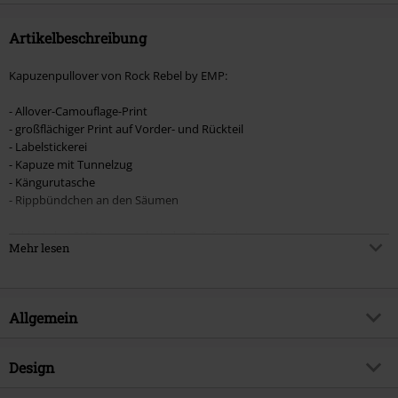
Artikelbeschreibung
Kapuzenpullover von Rock Rebel by EMP:
- Allover-Camouflage-Print
- großflächiger Print auf Vorder- und Rückteil
- Labelstickerei
- Kapuze mit Tunnelzug
- Kängurutasche
- Rippbündchen an den Säumen
Exklusiv bei EMP ist es mal wieder Zeit für einen neuen
Mehr lesen
Kapuzenpullover, der Dein Sortiment mit frischer Abwechslung
heimsucht. Der „Bodies“-Pulli von Rock Rebel by EMP ist genau der
richtige Kandidat für diese Aufgabe. Sowohl der Allover-Camouflage-
Print als auch der großflächige Druck auf Vorder- und Rückteil
Allgemein
bescheinigen dem Teil Lässigkeit.
Artikelnummer:
374818
Design
Titel
Bodies