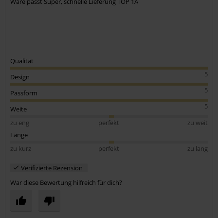
Ware passt Super, schnelle Lieferung TOP 1A
Qualität
5
Design
5
Passform
5
Weite
zu eng
perfekt
zu weit
Länge
zu kurz
perfekt
zu lang
Verifizierte Rezension
War diese Bewertung hilfreich für dich?