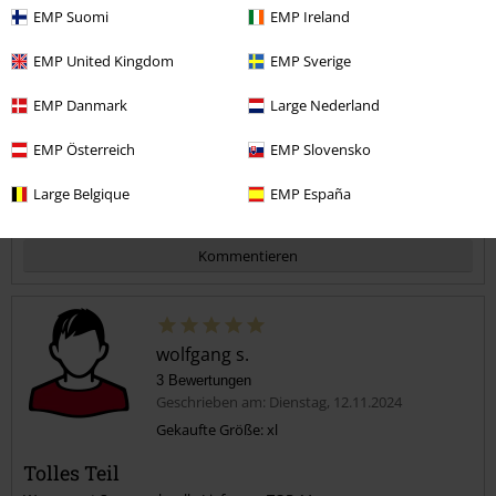
zu eng
perfekt
zu weit
EMP Suomi
EMP Ireland
Länge
EMP United Kingdom
EMP Sverige
zu kurz
perfekt
zu lang
EMP Danmark
Large Nederland
Verifizierte Rezension
EMP Österreich
EMP Slovensko
War diese Bewertung hilfreich für dich?
Large Belgique
EMP España
Kommentieren
wolfgang s.
3 Bewertungen
Geschrieben am: Dienstag, 12.11.2024
Gekaufte Größe: xl
Tolles Teil
Kommentar jetzt abschicken!