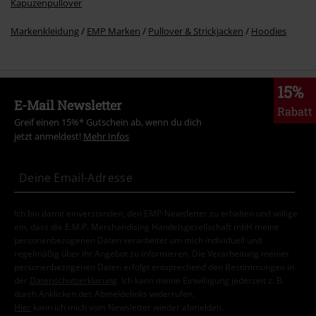
Kapuzenpullover
Markenkleidung
EMP Marken
Pullover & Strickjacken
Hoodies
15%
E-Mail Newsletter
Rabatt
Greif einen 15%* Gutschein ab, wenn du dich
jetzt anmeldest!
Mehr Infos
Ich bin damit einverstanden, den EMP-Newsletter zu erhalten und willige
ein, dass die E.M.P. Merchandising Handelsgesellschaft mbH meine
personenbezogenen Daten verarbeitet um mich individuell und
regelmäßig über ihr Angebot zu informieren. Die Verarbeitung meiner
personenbezogenen Daten erfolgt entsprechend den Bestimmungen in
der
Datenschutzerklärung
. Ich kann meine Einwilligung jederzeit z. B.
durch Anklicken des Abmeldelinks widerrufen.
Hier
kann ich mich vom Newsletter wieder abmelden.