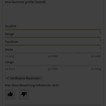
eine Nummer größer bestellt
Qualität
5
Design
5
Passform
5
Weite
zu eng
perfekt
zu weit
Länge
zu kurz
perfekt
zu lang
Verifizierte Rezension
War diese Bewertung hilfreich für dich?