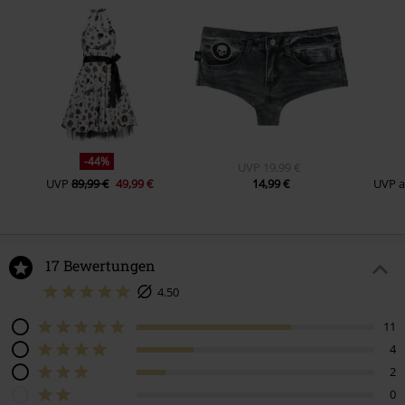
-44%
UVP
19,99 €
UVP
89,99 €
49,99 €
14,99 €
UVP
17 Bewertungen
4.50
11
4
2
0