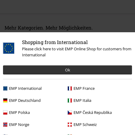
Mehr Kategorien. Mehr Möglichkeiten.
Band Merch
Genre
Thrash Metal
Shopping from International
Sale %
Medien
CDs
Please click here to visit EMP Online Shop for customers from
International
Band Merch
Medien
CDs
Ok
15%
EMP International
EMP France
E-Mail Newsletter
Rabatt
Greif einen 15%* Gutschein ab, wenn du dich
EMP Deutschland
EMP Italia
jetzt anmeldest!
Mehr Infos
EMP Polska
EMP Česká Republika
EMP Norge
EMP Schweiz