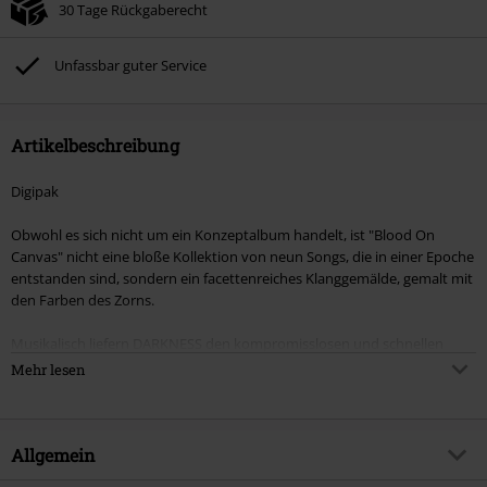
30 Tage Rückgaberecht
Unfassbar guter Service
Artikelbeschreibung
Digipak
Obwohl es sich nicht um ein Konzeptalbum handelt, ist "Blood On
Canvas" nicht eine bloße Kollektion von neun Songs, die in einer Epoche
entstanden sind, sondern ein facettenreiches Klanggemälde, gemalt mit
den Farben des Zorns.
Musikalisch liefern DARKNESS den kompromisslosen und schnellen
Thrash Metal, für den sie seit ihrem Debutalbum "Death Squad" (1987)
Mehr lesen
bekannt sind. Die Kompositionen auf diesem Album sind jedoch
komplexer und detailreicher als bisher gewohnt, ohne dabei an
Aggression, Härte und Authentizität zu verlieren. Die Texte sind nicht
mehr nur eine Beschreibung des Irrsinns, der den Lauf dieser Welt
Allgemein
bestimmt, sondern bringen ohne Umschweife und kompromisslos die