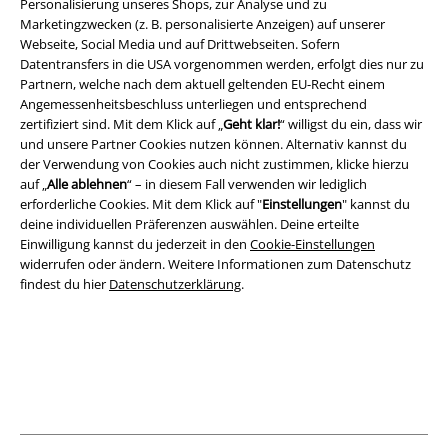
Personalisierung unseres Shops, zur Analyse und zu
Marketingzwecken (z. B. personalisierte Anzeigen) auf unserer
Webseite, Social Media und auf Drittwebseiten. Sofern
Rechtliches
Datentransfers in die USA vorgenommen werden, erfolgt dies nur zu
AGB
Partnern, welche nach dem aktuell geltenden EU-Recht einem
Angemessenheitsbeschluss unterliegen und entsprechend
zertifiziert sind. Mit dem Klick auf „
Geht klar!
“ willigst du ein, dass wir
Impressum
und unsere Partner Cookies nutzen können. Alternativ kannst du
der Verwendung von Cookies auch nicht zustimmen, klicke hierzu
Datenschutz
auf „
Alle ablehnen
“ – in diesem Fall verwenden wir lediglich
erforderliche Cookies. Mit dem Klick auf "
Einstellungen
" kannst du
Entsorgung und Umweltschutz
deine individuellen Präferenzen auswählen. Deine erteilte
Einwilligung kannst du jederzeit in den
Cookie-Einstellungen
Konformitätserklärung
widerrufen oder ändern. Weitere Informationen zum Datenschutz
findest du hier
Datenschutzerklärung
.
Information zur Barrierefreiheit
Cookie-Einstellungen
Vertrag widerrufen
Alle Preise inkl. gesetzlicher Mehrwertsteuer, zzgl.
Versandkosten