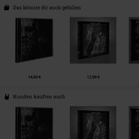
P4AX
Das könnte dir auch gefallen
Erscheinungsdatum
22.03.2019
The Black Church, St Mary´s Place
D07 Dublin
Ireland
EUAR@ie.ia-net.com
14,99 €
12,99 €
Kunden kauften auch