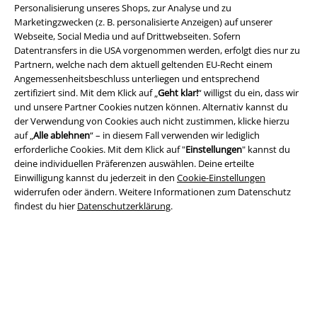
Personalisierung unseres Shops, zur Analyse und zu
Konformitätserklärung
Marketingzwecken (z. B. personalisierte Anzeigen) auf unserer
Webseite, Social Media und auf Drittwebseiten. Sofern
Information zur Barrierefreiheit
Datentransfers in die USA vorgenommen werden, erfolgt dies nur zu
Partnern, welche nach dem aktuell geltenden EU-Recht einem
Angemessenheitsbeschluss unterliegen und entsprechend
Cookie-Einstellungen
zertifiziert sind. Mit dem Klick auf „
Geht klar!
“ willigst du ein, dass wir
und unsere Partner Cookies nutzen können. Alternativ kannst du
Vertrag widerrufen
der Verwendung von Cookies auch nicht zustimmen, klicke hierzu
auf „
Alle ablehnen
“ – in diesem Fall verwenden wir lediglich
Alle Preise inkl. gesetzlicher Mehrwertsteuer, zzgl.
Versandkosten
erforderliche Cookies. Mit dem Klick auf "
Einstellungen
" kannst du
© 1986-2026 E.M.P. Merchandising HGmbH
deine individuellen Präferenzen auswählen. Deine erteilte
Einwilligung kannst du jederzeit in den
Cookie-Einstellungen
widerrufen oder ändern. Weitere Informationen zum Datenschutz
findest du hier
Datenschutzerklärung
.
EMP Online Shops
EMP International
EMP France