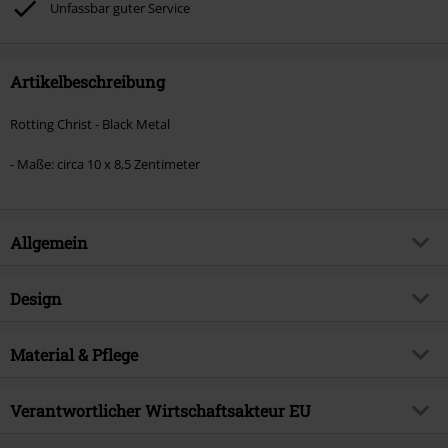
Unfassbar guter Service
Artikelbeschreibung
Rotting Christ - Black Metal
- Maße: circa 10 x 8,5 Zentimeter
Allgemein
Artikelnummer:
441112
Design
Titel
Black Metal
Produkt-Typ
Patch
Musikgenre
Material & Pflege
Black Metal
Farbe
schwarz/weiß
Produktthema
Band-Merch, Bands
Obermaterial
100% Polyester
Verantwortlicher Wirtschaftsakteur EU
Lizenz
offiziell lizenziertes Produkt
Band
Rotting Christ
International Associates Auditing & Certification Ltd