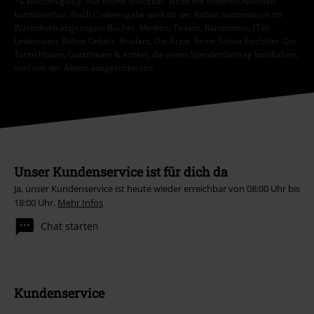
*4 Wochen gültig. Nur online einlösbar. Nicht mit anderen Aktionen
kombinierbar. Nach Codeeingabe wird dir der Rabatt automatisch im
Warenkorb abgezogen. Bücher, Medien, Tickets, Rammstein, (Till)
Lindemann, Böhse Onkelz, Broilers, Die Ärzte, Feine Sahne Fischfilet, Die
Toten Hosen, Gutscheine & Artikel, die einen Spendenbeitrag beinhalten,
sind von der Aktion ausgeschlossen.
Unser Kundenservice ist für dich da
Ja, unser Kundenservice ist heute wieder erreichbar von 08:00 Uhr bis
18:00 Uhr.
Mehr Infos
Chat starten
Kundenservice