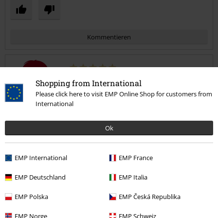
Kommentieren
Andrea L.
Shopping from International
20 Bewertungen
Please click here to visit EMP Online Shop for customers from
Geschrieben am: Mittwoch, 02.12.2020
International
I love it
Ok
Super Qualität. Ein Eyecatscher durch und durch
Kommentar jetzt abschicken!
EMP International
EMP France
EMP Deutschland
EMP Italia
EMP Polska
EMP Česká Republika
Verifizierte Rezension
EMP Norge
EMP Schweiz