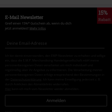
15%
E-Mail Newsletter
Rabatt
Greif einen 15%* Gutschein ab, wenn du dich
jetzt anmeldest!
Mehr Infos
Ich bin damit einverstanden, den EMP-Newsletter zu erhalten und willige
ein, dass die E.M.P. Merchandising Handelsgesellschaft mbH meine
personenbezogenen Daten verarbeitet um mich individuell und
regelmäßig über ihr Angebot zu informieren. Die Verarbeitung meiner
personenbezogenen Daten erfolgt entsprechend den Bestimmungen in
der
Datenschutzerklärung
. Ich kann meine Einwilligung jederzeit z. B.
durch Anklicken des Abmeldelinks widerrufen.
Hier
kann ich mich vom Newsletter wieder abmelden.
Anmelden