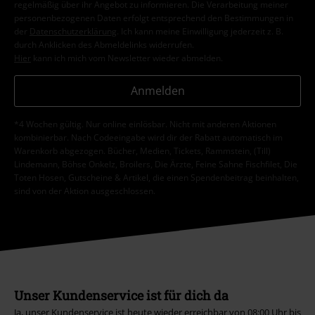
regelmäßig über ihr Angebot zu informieren. Die Verarbeitung meiner
personenbezogenen Daten erfolgt entsprechend den Bestimmungen in
der
Datenschutzerklärung
. Ich kann meine Einwilligung jederzeit z. B.
durch Anklicken des Abmeldelinks widerrufen.
Hier
kann ich mich vom Newsletter wieder abmelden.
Anmelden
*4 Wochen gültig. Nur online einlösbar. Nicht mit anderen Aktionen
kombinierbar. Nach Codeeingabe wird dir der Rabatt automatisch im
Warenkorb abgezogen. Bücher, Medien, Tickets, Rammstein, (Till)
Lindemann, Böhse Onkelz, Broilers, Die Ärzte, Feine Sahne Fischfilet, Die
Toten Hosen, Gutscheine & Artikel, die einen Spendenbeitrag beinhalten,
sind von der Aktion ausgeschlossen.
Unser Kundenservice ist für dich da
Ja, unser Kundenservice ist heute wieder erreichbar von 08:00 Uhr bis