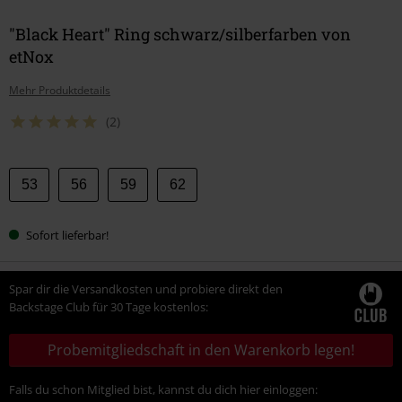
"Black Heart" Ring schwarz/silberfarben von
etNox
Mehr Produktdetails
(2)
Wähle
53
56
59
62
deine
Größe
Sofort lieferbar!
Spar dir die Versandkosten und probiere direkt den
Backstage Club für 30 Tage kostenlos:
Probemitgliedschaft in den Warenkorb legen!
Falls du schon Mitglied bist, kannst du dich hier einloggen: