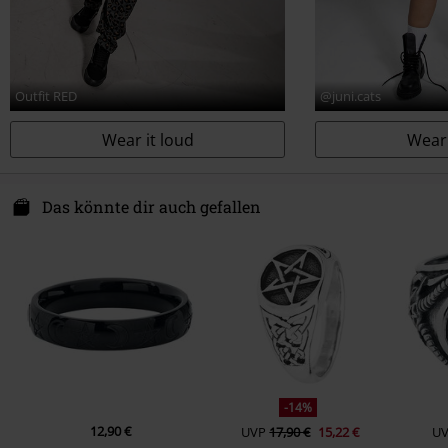
Outfit RED
@juni.cats
Wear it loud
Wear 
Das könnte dir auch gefallen
-14%
12,90 €
UVP
17,90 €
15,22 €
U