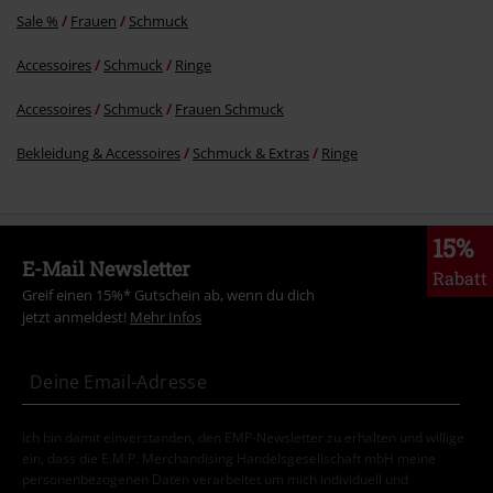
Sale %
Frauen
Schmuck
Accessoires
Schmuck
Ringe
Accessoires
Schmuck
Frauen Schmuck
Bekleidung & Accessoires
Schmuck & Extras
Ringe
15%
E-Mail Newsletter
Rabatt
Greif einen 15%* Gutschein ab, wenn du dich
jetzt anmeldest!
Mehr Infos
Ich bin damit einverstanden, den EMP-Newsletter zu erhalten und willige
ein, dass die E.M.P. Merchandising Handelsgesellschaft mbH meine
personenbezogenen Daten verarbeitet um mich individuell und