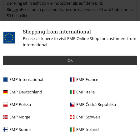
Der Ring ist in echt so viel hübscher als auf dem Bild.
Ringgröße ist auch passend (habe normalerweise 54 und habe ihn in
53 bestellt)
Shopping from International
Please click here to visit EMP Online Shop for customers from
Qualität
International
5
Design
5
Ok
Verifizierte Rezension
EMP International
EMP France
War diese Bewertung hilfreich für dich?
EMP Deutschland
EMP Italia
EMP Polska
EMP Česká Republika
Kommentieren
EMP Norge
EMP Schweiz
EMP Suomi
EMP Ireland
Petra M.