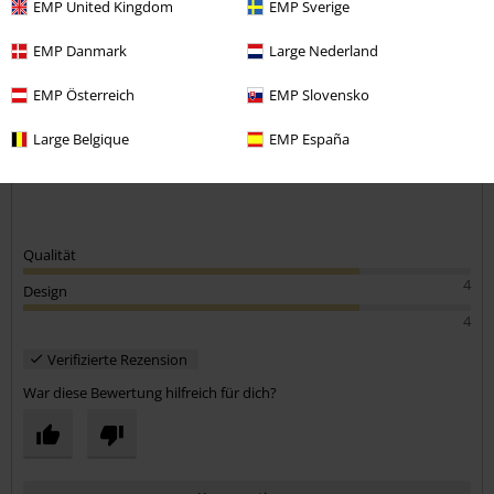
EMP United Kingdom
EMP Sverige
3 Bewertungen
Geschrieben am: Sonntag, 09.02.2025
EMP Danmark
Large Nederland
Größen stimmen
EMP Österreich
EMP Slovensko
Süßer Ring und die Größe passt perfekt
Kommentar jetzt abschicken!
Large Belgique
EMP España
Qualität
4
Design
4
Verifizierte Rezension
War diese Bewertung hilfreich für dich?