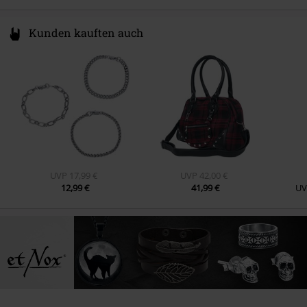
Kunden kauften auch
UVP
17,99 €
UVP
42,00 €
12,99 €
41,99 €
UV