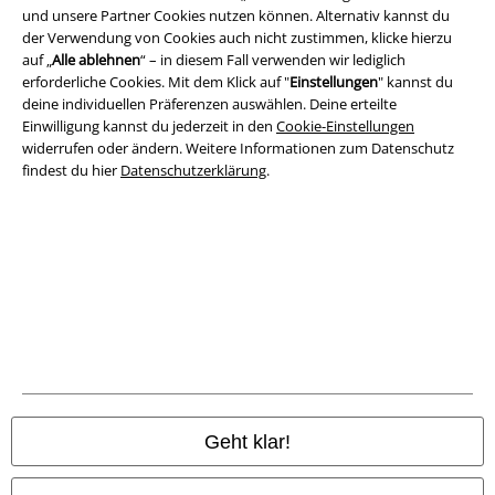
und unsere Partner Cookies nutzen können. Alternativ kannst du
AGB
der Verwendung von Cookies auch nicht zustimmen, klicke hierzu
auf „
Alle ablehnen
“ – in diesem Fall verwenden wir lediglich
Impressum
erforderliche Cookies. Mit dem Klick auf "
Einstellungen
" kannst du
deine individuellen Präferenzen auswählen. Deine erteilte
Datenschutz
Einwilligung kannst du jederzeit in den
Cookie-Einstellungen
widerrufen oder ändern. Weitere Informationen zum Datenschutz
Entsorgung und Umweltschutz
findest du hier
Datenschutzerklärung
.
Konformitätserklärung
Information zur Barrierefreiheit
Cookie-Einstellungen
Vertrag widerrufen
Alle Preise inkl. gesetzlicher Mehrwertsteuer, zzgl.
Versandkosten
Geht klar!
© 1986-2026 E.M.P. Merchandising HGmbH