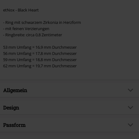
etNox - Black Heart
- Ring mit schwarzem Zirkonia in Herzform
- mit feinen Verzierungen
- Ringbreite: circa 0,8 Zentimeter
53 mm Umfang = 16,9 mm Durchmesser
56 mm Umfang = 17,8 mm Durchmesser
59 mm Umfang = 18,8 mm Durchmesser
62 mm Umfang = 19,7 mm Durchmesser
Allgemein
Artikelnummer:
558574
Design
Titel
Black Heart
Produkt-Typ
Ring
Brand
Passform
etNox
Farbe
schwarz/silberfarben
Produktthema
Gothic, Geschenke