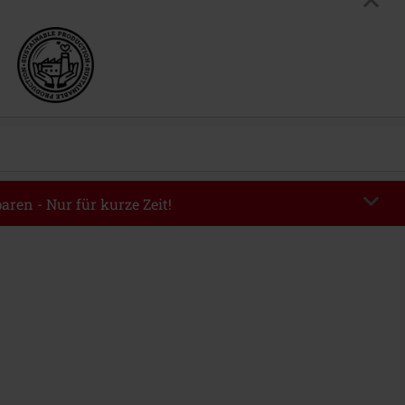
aren - Nur für kurze Zeit!
EKEND
Code kopieren
m 09.08.2026
ndestbestellwert 49.99€.
abe wird dir der Rabatt automatisch am Ende der Bestellung abgezogen.
eren Aktionscodes kombinierbar. Von der Reduzierung ausgeschlossen sind
, Tickets, Rammstein, (Till) Lindemann, Böhse Onkelz, Broilers, Die Ärzte,
n, Metality, Gutscheine & Artikel, die einen Spendenbeitrag beinhalten.