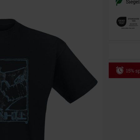
Siegel
15% sp
Code
WE
Gültig bis zu
Nur Online. Mi
Nach Codeeing
Nicht mit and
Bücher, Medien
Die Toten Hose