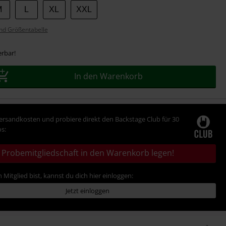
M
L
XL
XXL
nd Größentabelle
erbar!
In den Warenkorb
Versandkosten und probiere direkt den Backstage Club für 30
s:
Probemitgliedschaft in den Warenkorb legen!
 Mitglied bist, kannst du dich hier einloggen:
Jetzt einloggen