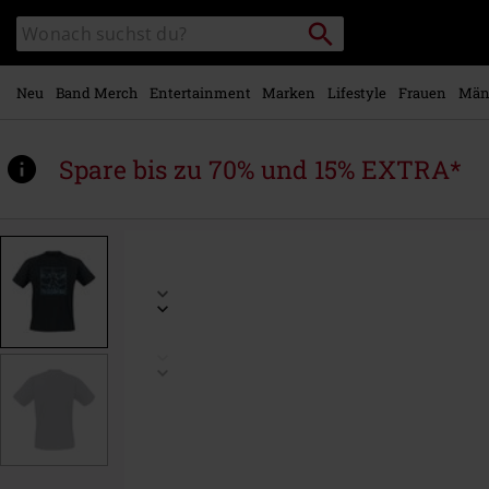
Zum
Packstation
Katalog
Hauptinhalt
suchen
durchsuchen
springen
Neu
Band Merch
Entertainment
Marken
Lifestyle
Frauen
Män
Spare bis zu 70% und 15% EXTRA*
https://www.emp.at/p/black-
bat/584223.html