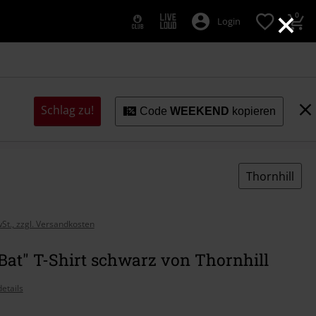
×
0
Login
Schlag zu!
Code
WEEKEND
kopieren
Thornhill
wSt., zzgl. Versandkosten
Bat" T-Shirt schwarz von Thornhill
etails