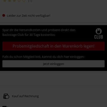
(1)
Leider zur Zeit nicht verfügbar!
Spar dir die Versandkosten und probiere direkt den
Backstage Club für 30 Tage kostenlos:
Probemitgliedschaft in den Warenkorb legen!
Falls du schon Mitglied bist, kannst du dich hier einloggen:
Jetzt einloggen
Kauf auf Rechnung