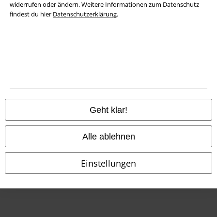
widerrufen oder ändern. Weitere Informationen zum Datenschutz
Konformitätserklärung
findest du hier
Datenschutzerklärung
.
Information zur Barrierefreiheit
Cookie-Einstellungen
Vertrag widerrufen
Alle Preise inkl. gesetzlicher Mehrwertsteuer, zzgl.
Versandkosten
© 1986-2026 E.M.P. Merchandising HGmbH
Geht klar!
Alle ablehnen
EMP Online Shops
Einstellungen
EMP International
EMP France
EMP Deutschland