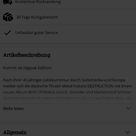
Kostenlose Rücksendung
30 Tage Rückgaberecht
Unfassbar guter Service
Artikelbeschreibung
Kommt als Digipak-Edition!
Nach ihrer 40-jährigen Jubiläumstour durch Südamerika und Europa
meldet sich die deutsche Thrash Metal Instanz DESTRUCTION mit ihrem
neuen Album Birth Of Malice zurück. Gründer und Mastermind Schmier
dominiert erneut mit seinen mächtigen Vocals und wuchtigem Bass, die
von den kraftvollen Riffs der Gitarristen Martin Furia und Damir Eskić
Mehr lesen
begleitet werden, während Randy Black unbarmherzig an den Drums
knüppelt. Wie beim Vorgänger Diabolical (2022) kehren DESTRUCTION
mit ihrem einzigartig rohen und brutalen Sound zurück und liefern
gnadenlose Songs, die dieses Mal mit mehr Vielfalt und Groove
Allgemein
überzeugen. Zwölf Songs vom Mad Butcher persönlich treffen hier auf