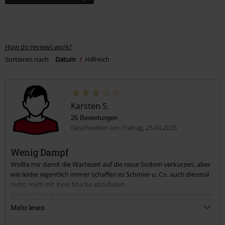
How do reviews work?
Sortieren nach
Datum
Hilfreich
Karsten S.
26 Bewertungen
Geschrieben am: Freitag, 25.04.2025
Wenig Dampf
Wollte mir damit die Wartezeit auf die neue Sodom verkürzen, aber
wie leider eigentlich immer schaffen es Schmier u. Co. auch diesmal
nicht, mich mit ihrer Mucke abzuholen.
Dünner Sound, nervig melodisches Gedudel zwischen unoriginellen
Riffs und keine Wucht, kein Druck.
Mehr lesen
Selbst das Cover "Fast as a shark" konnten und können Accept viel
besser.