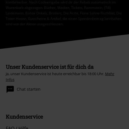
kombinierbar. Nach Codeeingabe wird dir der Rabatt automatisch im
Warenkorb abgezogen. Bücher, Medien, Tickets, Rammstein, (Till)
Lindemann, Böhse Onkelz, Broilers, Die Ärzte, Feine Sahne Fischfilet, Die
Toten Hosen, Gutscheine & Artikel, die einen Spendenbeitrag beinhalten,
sind von der Aktion ausgeschlossen.
Unser Kundenservice ist für dich da
Ja, unser Kundenservice ist heute erreichbar bis 18:00 Uhr.
Mehr
Infos
Chat starten
Kundenservice
FAQ / Hilfe