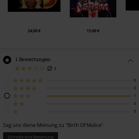
8.
Dealer Of Death
9.
Evil Never Sleeps
10.
Chains Of Sorrow
11.
Greed
24,99 €
15,99 €
12.
Fast As A Shark (Accept Cover)
1 Bewertungen
3
0
0
1
0
0
Sag uns deine Meinung zu "Birth Of Malice".
Schreibe eine Bewertung