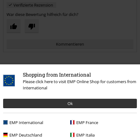
Verifizierte Rezension
War diese Bewertung hilfreich für dich?
Kommentieren
Shopping from International
Mehr Kategorien. Mehr Möglichkeiten.
Please click here to visit EMP Online Shop for customers from
Band Merch
Top Bands
Destruction
International
Band Merch
Genre
Thrash Metal
Ok
Kommentar jetzt abschicken!
Sale %
Medien
CDs
EMP International
EMP France
Band Merch
Medien
CDs
EMP Deutschland
EMP Italia