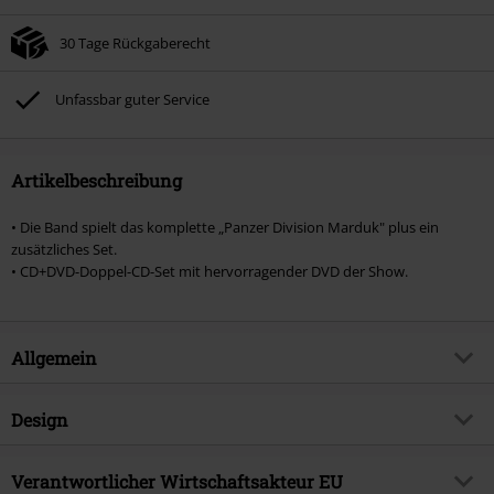
30 Tage Rückgaberecht
Unfassbar guter Service
Artikelbeschreibung
• Die Band spielt das komplette „Panzer Division Marduk" plus ein
zusätzliches Set.
• CD+DVD-Doppel-CD-Set mit hervorragender DVD der Show.
Allgemein
Artikelnummer:
580234
Design
Titel
Beast Of Prey: Brutal Assault
Produkt-Typ
CD
Musikgenre
Verantwortlicher Wirtschaftsakteur EU
Death Metal