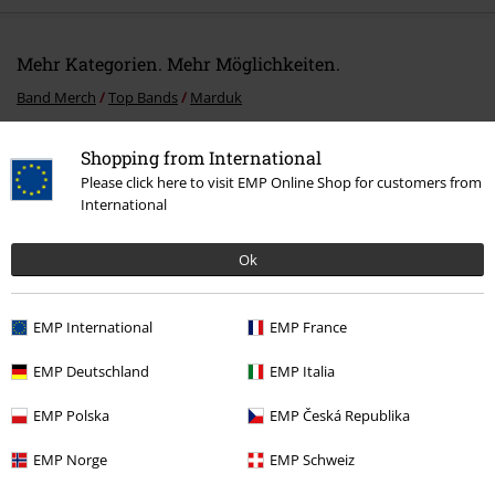
Mehr Kategorien. Mehr Möglichkeiten.
Band Merch
Top Bands
Marduk
Band Merch
Genre
Death Metal
Shopping from International
Please click here to visit EMP Online Shop for customers from
Sale %
Medien
CDs
International
Band Merch
Medien
CDs
Ok
15%
EMP International
EMP France
E-Mail Newsletter
Rabatt
EMP Deutschland
EMP Italia
Greif einen 15%* Gutschein ab, wenn du dich
jetzt anmeldest!
Mehr Infos
EMP Polska
EMP Česká Republika
EMP Norge
EMP Schweiz