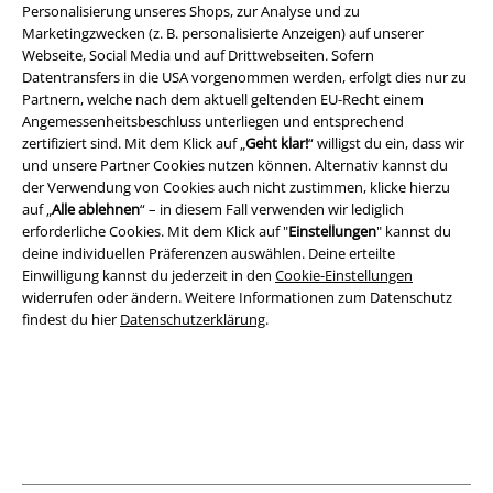
Personalisierung unseres Shops, zur Analyse und zu
Marketingzwecken (z. B. personalisierte Anzeigen) auf unserer
Webseite, Social Media und auf Drittwebseiten. Sofern
Rechtliches
Datentransfers in die USA vorgenommen werden, erfolgt dies nur zu
AGB
Partnern, welche nach dem aktuell geltenden EU-Recht einem
Angemessenheitsbeschluss unterliegen und entsprechend
zertifiziert sind. Mit dem Klick auf „
Geht klar!
“ willigst du ein, dass wir
Impressum
und unsere Partner Cookies nutzen können. Alternativ kannst du
der Verwendung von Cookies auch nicht zustimmen, klicke hierzu
Datenschutz
auf „
Alle ablehnen
“ – in diesem Fall verwenden wir lediglich
erforderliche Cookies. Mit dem Klick auf "
Einstellungen
" kannst du
Entsorgung und Umweltschutz
deine individuellen Präferenzen auswählen. Deine erteilte
Einwilligung kannst du jederzeit in den
Cookie-Einstellungen
Konformitätserklärung
widerrufen oder ändern. Weitere Informationen zum Datenschutz
findest du hier
Datenschutzerklärung
.
Information zur Barrierefreiheit
Cookie-Einstellungen
Vertrag widerrufen