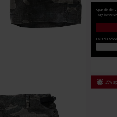
Spar dir die 
Tage kostenlo
Falls du schon
15% sp
Code
WE
Gültig bis zu
Nur Online. Mi
Nach Codeeing