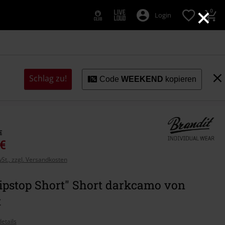
×
0
Login
Schlag zu!
Code
WEEKEND
kopieren
€
 €
wSt., zzgl. Versandkosten
ipstop Short" Short darkcamo von
t
etails