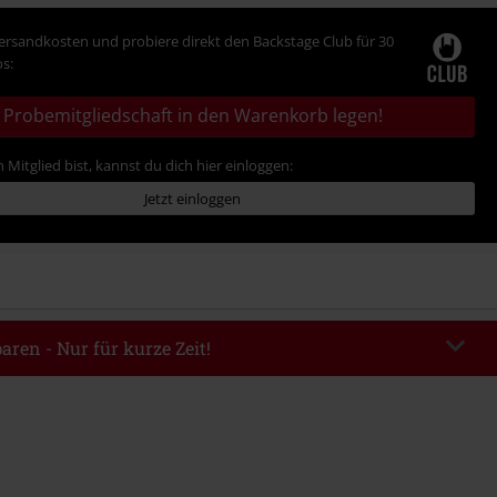
Versandkosten und probiere direkt den Backstage Club für 30
s:
Probemitgliedschaft in den Warenkorb legen!
 Mitglied bist, kannst du dich hier einloggen:
Jetzt einloggen
aren - Nur für kurze Zeit!
EKEND
Code kopieren
m 09.08.2026
ndestbestellwert 49.99€.
abe wird dir der Rabatt automatisch am Ende der Bestellung abgezogen.