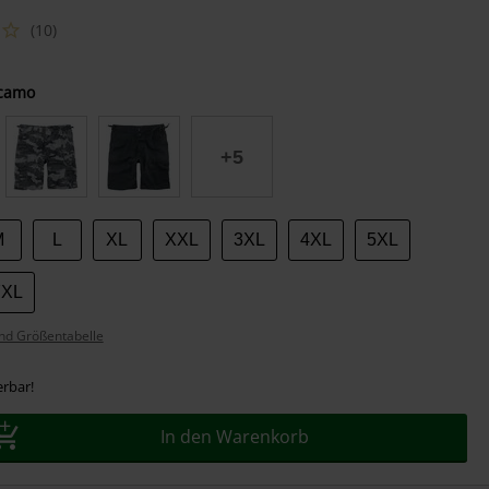
(10)
camo
+5
M
L
XL
XXL
3XL
4XL
5XL
7XL
nd Größentabelle
erbar!
In den Warenkorb