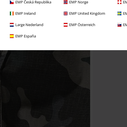
EMP Česká Republika
EMP Norge
EM
EMP Ireland
EMP United Kingdom
EM
Large Nederland
EMP Österreich
EM
EMP España