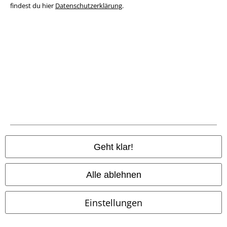
findest du hier
Datenschutzerklärung
.
Rechtliches
AGB
Impressum
Datenschutz
Geht klar!
Entsorgung und Umweltschutz
Alle ablehnen
Konformitätserklärung
Einstellungen
Information zur Barrierefreiheit