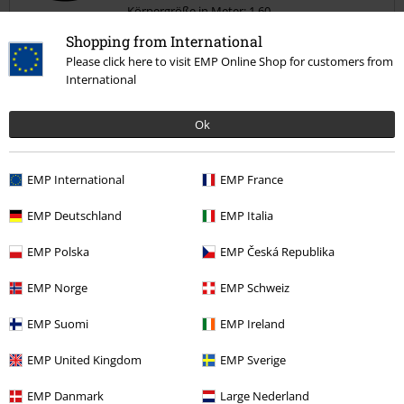
Körpergröße in Meter: 1.60
Shopping from International
Eigentlich schön
Kommentar jetzt abschicken!
Please click here to visit EMP Online Shop for customers from
..nur irgendwie hats nicht ganz gepasst und bei meiner Grösse war
International
mir das Kleid zu lang. Ich hätts kürzen lassen müssen und vorerst
wars mir das nicht wert.
Ok
Qualität
EMP International
EMP France
4
Design
EMP Deutschland
EMP Italia
5
Passform
EMP Polska
EMP Česká Republika
3
Weite
EMP Norge
EMP Schweiz
zu eng
perfekt
zu weit
Länge
EMP Suomi
EMP Ireland
zu kurz
perfekt
zu lang
EMP United Kingdom
EMP Sverige
Verifizierte Rezension
EMP Danmark
Large Nederland
War diese Bewertung hilfreich für dich?