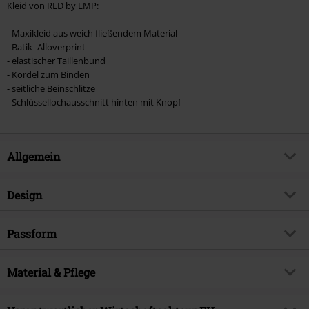
Kleid von RED by EMP:
- Maxikleid aus weich fließendem Material
- Batik- Alloverprint
- elastischer Taillenbund
- Kordel zum Binden
- seitliche Beinschlitze
- Schlüssellochausschnitt hinten mit Knopf
Allgemein
Artikelnummer:
477179
Design
Titel
Batik Maxikleid
Produkt-Typ
Langes Kleid
Brand
Passform
RED by EMP
Kleiderart
Schulterfreie Kleider,
Exklusiv bei EMP
EMP Exklusiv
Sommerkleider, Strandkleider
Besonderheiten Passform
Gehschlitz, Elastische Taillennaht
Material & Pflege
Produktthema
Basics, Streetwear, Strandkleider
Trägerart
Dünne Träger
Länge (des Kleidungsstücks)
Maxi
Erscheinungsdatum
22.02.2024
Obermaterial
95% Viskose, 5% Elasthan
Muster
Batik