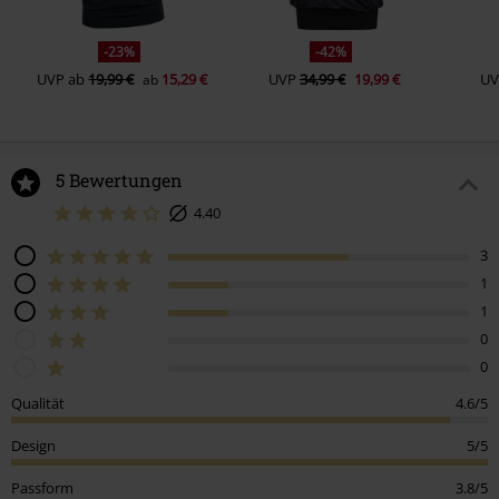
-23%
-42%
UVP
ab
19,99 €
15,29 €
UVP
34,99 €
19,99 €
UV
ab
5 Bewertungen
4.40
3
1
1
0
0
Qualität
4.6/5
Design
5/5
Passform
3.8/5