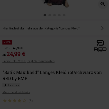
Hier findest du mehr aus der Kategorie "Langes Kleid"
-50%
UVP
ab
49,99 €
24,99 €
ab
Preise inkl. MwSt., zzgl. Versandkosten
"Batik Maxikleid" Langes Kleid rot/schwarz von
RED by EMP
Exklusiv
Mehr Produktdetails
(5)