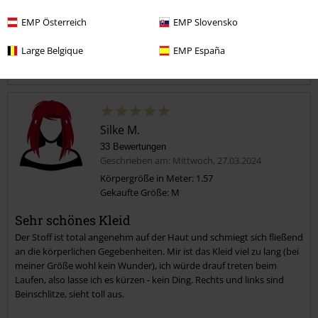
EMP Österreich
EMP Slovensko
Large Belgique
EMP España
Kommentieren
Silke M.
33 Bewertungen
Geschrieben am: Mittwoch, 27.03.2024
Körpergröße in Meter: 1.57
Gekaufte Größe: M
Kommentar jetzt abschicken!
Sehr schönes Kleid
Der Stoff ist total angenehm auf der Haut und schmiegt sich fließend
an die körperlichen Gegebenheiten. Mir ist das Kleid viel zu lang (bei
meiner Größe wohl kein Wunder), ich würde drauf treten beim
Laufen, also lasse ich es kürzen - kein Ding. Rechts und links sind
Beinschlitze, sieht toll aus.