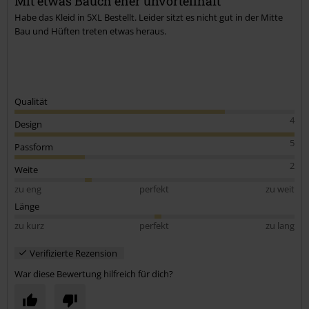
Mit etwas Bauch eher unvorteilhaft
Habe das Kleid in 5XL Bestellt. Leider sitzt es nicht gut in der Mitte
Bau und Hüften treten etwas heraus.
Qualität
4
Design
5
Passform
2
Weite
zu eng
perfekt
zu weit
Länge
zu kurz
perfekt
zu lang
Verifizierte Rezension
War diese Bewertung hilfreich für dich?