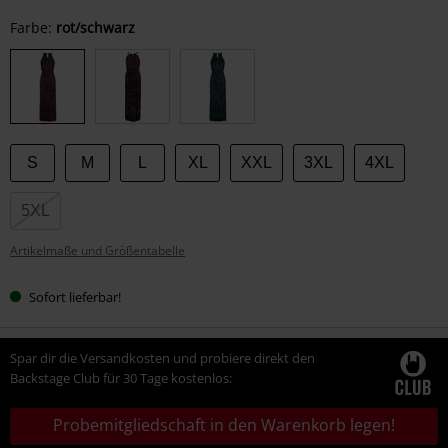
Wähle
Farbe:
rot/schwarz
deine
Größe
S
M
L
XL
XXL
3XL
4XL
5XL
Artikelmaße und Größentabelle
Sofort lieferbar!
Spar dir die Versandkosten und probiere direkt den
Backstage Club für 30 Tage kostenlos:
Probemitgliedschaft in den Warenkorb legen!