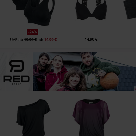
-24%
14,90 €
UVP
ab
19,90 €
14,99 €
ab