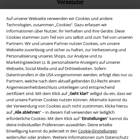
Versender
Auf unserer Webseite verwenden wir Cookies und andere
Technologien, zusammen „Cookies“. Dazu erfassen wir
Informationen über Nutzer, ihr Verhalten und ihre Geräte. Diese
Cookies stammen zum Teil von uns selbst und zum Teil von unseren
EMP App
Partnern. Wir und unsere Partner nutzen Cookies, um unsere
Lade dir jetzt kostenlos unsere neue EMP App runter und genieße
Webseite zuverlässig und sicher zu halten, zur Verbesserung und
die vielen neuen Funktionen und Vorteile!
Personalisierung unseres Shops, zur Analyse und zu
Marketingzwecken (z. B. personalisierte Anzeigen) auf unserer
Webseite, Social Media und auf Drittwebseiten. Sofern
Datentransfers in die USA vorgenommen werden, erfolgt dies nur zu
Partnern, welche nach dem aktuell geltenden EU-Recht einem
Angemessenheitsbeschluss unterliegen und entsprechend
zertifiziert sind. Mit dem Klick auf „
Geht klar!
“ willigst du ein, dass wir
A Warner Music Group Company
und unsere Partner Cookies nutzen können. Alternativ kannst du
der Verwendung von Cookies auch nicht zustimmen, klicke hierzu
auf „
Alle ablehnen
“ – in diesem Fall verwenden wir lediglich
erforderliche Cookies. Mit dem Klick auf "
Einstellungen
" kannst du
deine individuellen Präferenzen auswählen. Deine erteilte
Einwilligung kannst du jederzeit in den
Cookie-Einstellungen
widerrufen oder ändern. Weitere Informationen zum Datenschutz