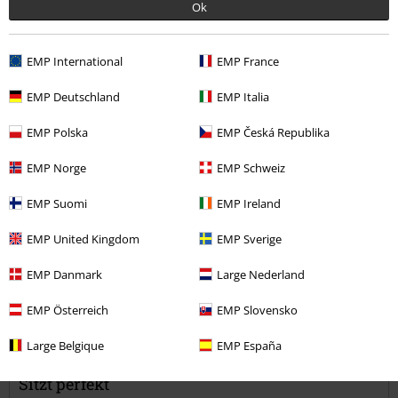
Weite
Ok
zu eng
perfekt
zu weit
Länge
EMP International
EMP France
zu kurz
perfekt
zu lang
EMP Deutschland
EMP Italia
Verifizierte Rezension
EMP Polska
EMP Česká Republika
War diese Bewertung hilfreich für dich?
EMP Norge
EMP Schweiz
EMP Suomi
EMP Ireland
Kommentieren
EMP United Kingdom
EMP Sverige
EMP Danmark
Large Nederland
Olaf N.
EMP Österreich
EMP Slovensko
1 Bewertung
Geschrieben am: Dienstag, 21.10.2025
Large Belgique
EMP España
Sitzt perfekt