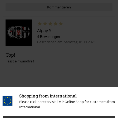
Kommentieren
Alpay S.
4 Bewertungen
Geschrieben am: Samstag, 01.11.2025
Top!
Passt einwandfrei!
Kommentar jetzt abschicken!
Qualität
Shopping from International
5
Please click here to visit EMP Online Shop for customers from
Design
International
5
Passform
5