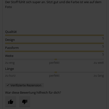
Der Stoff fühlt sich super an. Sitzt gut und die Farbe ist wie auf dem
Kommentar jetzt abschicken!
Foto
Qualität
5
Design
5
Passform
5
Weite
zu eng
perfekt
zu weit
Länge
zu kurz
perfekt
zu lang
Verifizierte Rezension
War diese Bewertung hilfreich für dich?