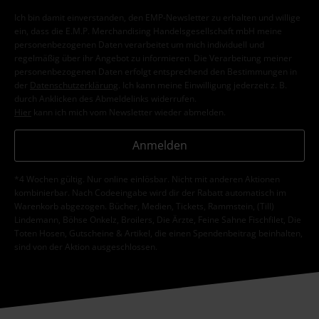
Ich bin damit einverstanden, den EMP-Newsletter zu erhalten und willige
ein, dass die E.M.P. Merchandising Handelsgesellschaft mbH meine
personenbezogenen Daten verarbeitet um mich individuell und
regelmäßig über ihr Angebot zu informieren. Die Verarbeitung meiner
personenbezogenen Daten erfolgt entsprechend den Bestimmungen in
der
Datenschutzerklärung
. Ich kann meine Einwilligung jederzeit z. B.
durch Anklicken des Abmeldelinks widerrufen.
Hier
kann ich mich vom Newsletter wieder abmelden.
Anmelden
*4 Wochen gültig. Nur online einlösbar. Nicht mit anderen Aktionen
kombinierbar. Nach Codeeingabe wird dir der Rabatt automatisch im
Warenkorb abgezogen. Bücher, Medien, Tickets, Rammstein, (Till)
Lindemann, Böhse Onkelz, Broilers, Die Ärzte, Feine Sahne Fischfilet, Die
Toten Hosen, Gutscheine & Artikel, die einen Spendenbeitrag beinhalten,
sind von der Aktion ausgeschlossen.