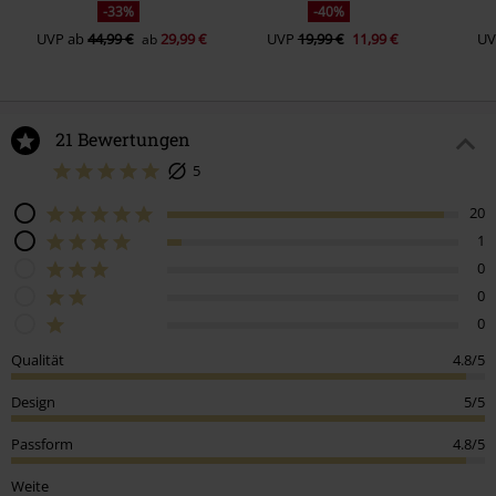
-33%
-40%
UVP
ab
44,99 €
29,99 €
UVP
19,99 €
11,99 €
UV
ab
21 Bewertungen
5
20
1
0
0
0
Qualität
4.8/5
Design
5/5
Passform
4.8/5
Weite