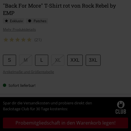
"Back For More" T-Shirt rot von Rock Rebel by
EMP
Exklusiv
Patches
Mehr Produktdetails
(21)
Wähle
S
M
L
XL
XXL
3XL
deine
Artikelmaße und Größentabelle
Größe
Sofort lieferbar!
Spar dir die Versandkosten und probiere direkt den
Backstage Club für 30 Tage kostenlos:
Probemitgliedschaft in den Warenkorb legen!