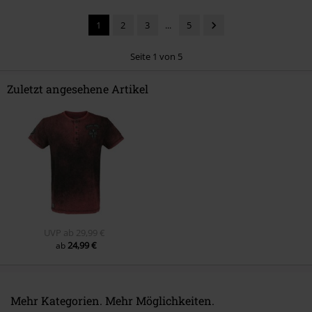
1
2
3
...
5
Seite 1 von 5
Zuletzt angesehene Artikel
Kommentar jetzt abschicken!
UVP
ab
29,99 €
24,99 €
ab
Mehr Kategorien. Mehr Möglichkeiten.