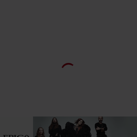
LP 2
1.
T.I.M.E.
2.
Apparition
3.
Eye of the Storm
4.
The Grand Saga of Existence: A New Age Dawns [Part IX]
5.
Aspiral