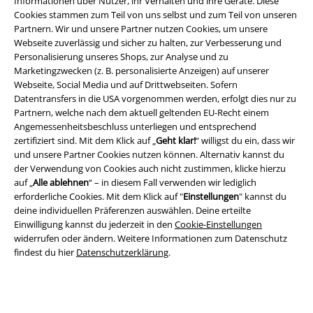
Informationen über Nutzer, ihr Verhalten und ihre Geräte. Diese
Cookies stammen zum Teil von uns selbst und zum Teil von unseren
Partnern. Wir und unsere Partner nutzen Cookies, um unsere
Webseite zuverlässig und sicher zu halten, zur Verbesserung und
Personalisierung unseres Shops, zur Analyse und zu
Marketingzwecken (z. B. personalisierte Anzeigen) auf unserer
Webseite, Social Media und auf Drittwebseiten. Sofern
Rechtliches
Datentransfers in die USA vorgenommen werden, erfolgt dies nur zu
Partnern, welche nach dem aktuell geltenden EU-Recht einem
AGB
Angemessenheitsbeschluss unterliegen und entsprechend
zertifiziert sind. Mit dem Klick auf „
Geht klar!
“ willigst du ein, dass wir
Impressum
und unsere Partner Cookies nutzen können. Alternativ kannst du
der Verwendung von Cookies auch nicht zustimmen, klicke hierzu
Datenschutz
auf „
Alle ablehnen
“ – in diesem Fall verwenden wir lediglich
erforderliche Cookies. Mit dem Klick auf "
Einstellungen
" kannst du
deine individuellen Präferenzen auswählen. Deine erteilte
Entsorgung und Umweltschutz
Einwilligung kannst du jederzeit in den
Cookie-Einstellungen
widerrufen oder ändern. Weitere Informationen zum Datenschutz
Konformitätserklärung
findest du hier
Datenschutzerklärung
.
Information zur Barrierefreiheit
Cookie-Einstellungen