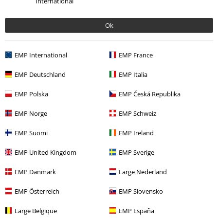
International
Ok
EMP International
EMP France
Mehr Kategorien. Mehr Möglichkeiten.
EMP Deutschland
EMP Italia
Band Merch
Medien
Schallplatten
EMP Polska
EMP Česká Republika
Sale %
Medien
Vinyl
EMP Norge
EMP Schweiz
Band Merch
Genre
Symphonic Metal
EMP Suomi
EMP Ireland
Band Merch
Top Bands
Epica
EMP United Kingdom
EMP Sverige
EMP Danmark
Large Nederland
15%
E-Mail Newsletter
EMP Österreich
EMP Slovensko
Rabatt
Greif einen 15%* Gutschein ab, wenn du dich
Large Belgique
EMP España
jetzt anmeldest!
Mehr Infos