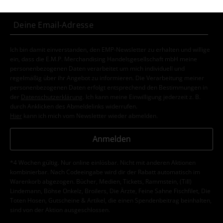
Ich bin damit einverstanden, den EMP-Newsletter zu erhalten und willige
ein, dass die E.M.P. Merchandising Handelsgesellschaft mbH meine
personenbezogenen Daten verarbeitet um mich individuell und
regelmäßig über ihr Angebot zu informieren. Die Verarbeitung meiner
personenbezogenen Daten erfolgt entsprechend den Bestimmungen in
der
Datenschutzerklärung
. Ich kann meine Einwilligung jederzeit z. B.
durch Anklicken des Abmeldelinks widerrufen.
Hier
kann ich mich vom Newsletter wieder abmelden.
Anmelden
*4 Wochen gültig. Nur online einlösbar. Nicht mit anderen Aktionen
kombinierbar. Nach Codeeingabe wird dir der Rabatt automatisch im
Warenkorb abgezogen. Bücher, Medien, Tickets, Rammstein, (Till)
Lindemann, Böhse Onkelz, Broilers, Die Ärzte, Feine Sahne Fischfilet, Die
Toten Hosen, Gutscheine & Artikel, die einen Spendenbeitrag beinhalten,
sind von der Aktion ausgeschlossen.