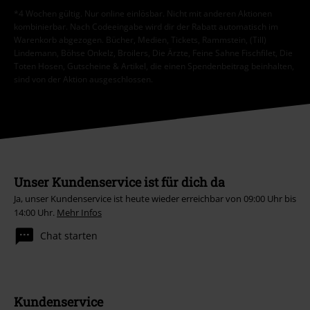
*4 Wochen gültig. Nur online einlösbar. Nicht mit anderen Aktionen
kombinierbar. Nach Codeeingabe wird dir der Rabatt automatisch im
Warenkorb abgezogen. Bücher, Medien, Tickets, Rammstein, (Till)
Lindemann, Böhse Onkelz, Broilers, Die Ärzte, Feine Sahne Fischfilet, Die
Toten Hosen, Gutscheine & Artikel, die einen Spendenbeitrag beinhalten,
sind von der Aktion ausgeschlossen.
Unser Kundenservice ist für dich da
Ja, unser Kundenservice ist heute wieder erreichbar von 09:00 Uhr bis
14:00 Uhr.
Mehr Infos
Chat starten
Kundenservice