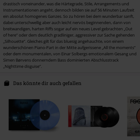
drastisch voneinander, was die Härtegrade, Stile, Arrangements und
6.
The Silent Revelation
Instrumentationen angeht, dennoch bilden sie auf 56 Minuten Laufzeit
7.
The Shadow Side
ein absolut homogenes Ganzes. So zu hören bei dem wunderbar sanft,
dabei unterschwellig aber auch leicht nervös beginnenden, dann von
breitwandigen, harten Riffs sogar auf ein neues Level gebrachten „Out
Disc 2
of here” oder dem deutlich gradliniger, aggressiver zur Sache gehenden
„Silhouette”. Gleiches gilt für das bluesig angehauchte, von einem
1.
On Hold
wunderschönen Piano-Part in der Mitte aufgerissene „All the moments”
2.
Castaway Angels
oder dem monumentalen, von Einar Solbergs emotionalem Gesang und
Simen Børvens donnerndem Bass dominierten Abschlusstrack
3.
Nighttime Disguise
„Nighttime disguise”.
4.
A Prophecy To Trust
5.
Acquired Taste (Live 2021)
Das könnte dir auch gefallen
Disc 3
1.
Running Low
2.
Out Of Here
3.
Silhouette
4.
All The Moments