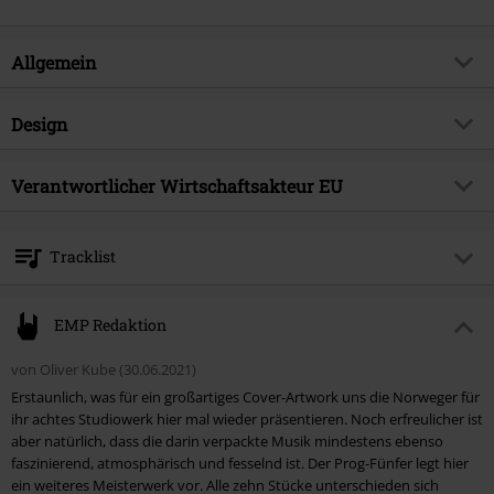
LEPROUS ist ‚Aphelion‘ ein Album voller wunderschön gestalteter und
akribisch arrangierter Mini-Meisterwerke.
Aufgenommen in drei verschiedenen Studios (Ghost Ward / Schweden,
Allgemein
Ocean Sound Recordings / Norwegen und und Cederberg Studios /
Norwegen), gemischt von Adam Noble (Placebo, Biffy Clyro, Nothing But
Thieves) und gemastert von Robin Schmidt (The 1975, Placebo, The
Artikelnummer:
508609
Design
Gaslight Anthem, etc.).
Titel
Aphelion
Produkt-Typ
LP
Musikgenre
Verantwortlicher Wirtschaftsakteur EU
Progressive Metal
Medienformat
2-LP & CD
Produktthema
Bands
Sony Music Entertainment Germany GmbH
Farbe
schwarz
Balanstraße 73 // Haus 31
Band
Leprous
Tracklist
81541 München
Erscheinungsdatum
27.08.2021
Germany
Disc 1
kontakt@sonymusic.com
EMP Redaktion
1.
Running Low
von Oliver Kube (30.06.2021)
2.
Out Of Here
Erstaunlich, was für ein großartiges Cover-Artwork uns die Norweger für
3.
Silhouette
ihr achtes Studiowerk hier mal wieder präsentieren. Noch erfreulicher ist
aber natürlich, dass die darin verpackte Musik mindestens ebenso
4.
All The Moments
faszinierend, atmosphärisch und fesselnd ist. Der Prog-Fünfer legt hier
5.
Have You Ever?
ein weiteres Meisterwerk vor. Alle zehn Stücke unterschieden sich