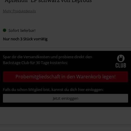
Mehr Produktdetails
Wähle
Sofort lieferbar!
deine
Nur noch 3 Stück vorrätig
Größe
Spar dir die Versandkosten und probiere direkt den
Backstage Club für 30 Tage kostenlos:
Probemitgliedschaft in den Warenkorb legen!
Falls du schon Mitglied bist, kannst du dich hier einloggen:
Jetzt einloggen