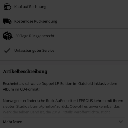
Kauf auf Rechnung
Kostenlose Rücksendung
30 Tage Rückgaberecht
Unfassbar guter Service
Artikelbeschreibung
Erscheint als schwarze Doppel-LP-Edition im Gatefold inklusive dem
Album im CD-Format!
Norwegens erfinderische Rock-Außenseiter LEPROUS kehren mit ihrem
siebten Studioalbum ‚Aphelion‘ zurück. Obwohl es unverkennbar das
Werk derselben Band ist, die 2019 ‚Pitfalls‘ veröffentlichte, sticht
‚Aphelion‘ sofort als radikales Statement hervor: Zwischen dem
Mehr lesen
intensivsten Material ihrer Karriere und der zartesten Musik von