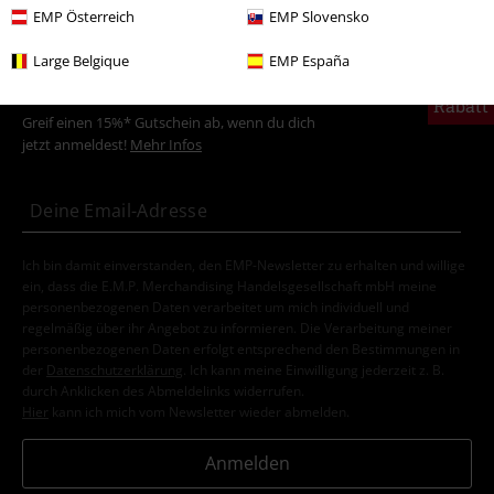
EMP Österreich
EMP Slovensko
Large Belgique
EMP España
15%
E-Mail Newsletter
Rabatt
Greif einen 15%* Gutschein ab, wenn du dich
jetzt anmeldest!
Mehr Infos
Ich bin damit einverstanden, den EMP-Newsletter zu erhalten und willige
ein, dass die E.M.P. Merchandising Handelsgesellschaft mbH meine
personenbezogenen Daten verarbeitet um mich individuell und
regelmäßig über ihr Angebot zu informieren. Die Verarbeitung meiner
personenbezogenen Daten erfolgt entsprechend den Bestimmungen in
der
Datenschutzerklärung
. Ich kann meine Einwilligung jederzeit z. B.
durch Anklicken des Abmeldelinks widerrufen.
Hier
kann ich mich vom Newsletter wieder abmelden.
Anmelden