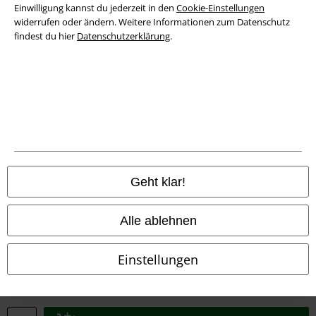
Einwilligung kannst du jederzeit in den
Cookie-Einstellungen
widerrufen oder ändern. Weitere Informationen zum Datenschutz
Konformitätserklärung
findest du hier
Datenschutzerklärung
.
Information zur Barrierefreiheit
Cookie-Einstellungen
Vertrag widerrufen
Alle Preise inkl. gesetzlicher Mehrwertsteuer, zzgl.
Versandkosten
© 1986-2026 E.M.P. Merchandising HGmbH
Geht klar!
Alle ablehnen
EMP Online Shops
Einstellungen
EMP International
EMP France