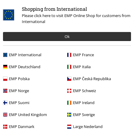
Schreibe eine Bewertung
Shopping from International
Please click here to visit EMP Online Shop for customers from
International
Ok
EMP International
EMP France
EMP Deutschland
EMP Italia
EMP Polska
EMP Česká Republika
Mehr Kategorien. Mehr Möglichkeiten.
EMP Norge
EMP Schweiz
Band Merch
Top Bands
Leprous
EMP Suomi
EMP Ireland
Band Merch
Genre
EMP United Kingdom
EMP Sverige
Band Merch
Medien
Schallplatten
EMP Danmark
Large Nederland
Sale %
Medien
Vinyl