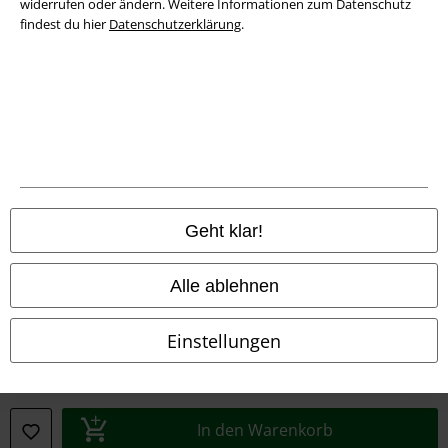
widerrufen oder ändern. Weitere Informationen zum Datenschutz
findest du hier
Datenschutzerklärung
.
Konformitätserklärung
Information zur Barrierefreiheit
Cookie-Einstellungen
Vertrag widerrufen
Alle Preise inkl. gesetzlicher Mehrwertsteuer, zzgl.
Versandkosten
Geht klar!
© 1986-2026 E.M.P. Merchandising HGmbH
Alle ablehnen
Einstellungen
EMP Online Shops
EMP International
EMP France
In den Warenkorb