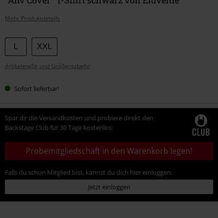
Mehr Produktdetails
Wähle
L
XXL
deine
Artikelmaße und Größentabelle
Größe
Sofort lieferbar!
Spar dir die Versandkosten und probiere direkt den
Backstage Club für 30 Tage kostenlos:
Probemitgliedschaft in den Warenkorb legen!
Falls du schon Mitglied bist, kannst du dich hier einloggen:
Jetzt einloggen