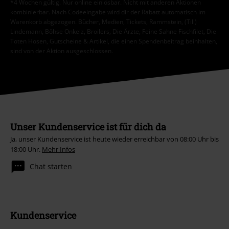
*4 Wochen gültig. Nur online einlösbar. Nicht mit anderen Aktionen
kombinierbar. Nach Codeeingabe wird dir der Rabatt automatisch im
Warenkorb abgezogen. Bücher, Medien, Tickets, Rammstein, (Till)
Lindemann, Böhse Onkelz, Broilers, Die Ärzte, Feine Sahne Fischfilet, Die
Toten Hosen, Gutscheine & Artikel, die einen Spendenbeitrag beinhalten,
sind von der Aktion ausgeschlossen.
Unser Kundenservice ist für dich da
Ja, unser Kundenservice ist heute wieder erreichbar von 08:00 Uhr bis
18:00 Uhr.
Mehr Infos
Chat starten
Kundenservice