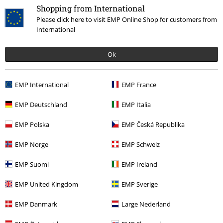
Shopping from International
Please click here to visit EMP Online Shop for customers from
International
Ok
21,99 €
EMP International
EMP France
EMP Deutschland
EMP Italia
Mehr Kategorien. Mehr Möglichkeiten.
EMP Polska
EMP Česká Republika
Sale %
Bands
Große Größen
EMP Norge
EMP Schweiz
Sale %
Bekleidung
T-Shirts & Tops
T-Shirts
EMP Suomi
EMP Ireland
Männer
Bekleidung
T-Shirts & Tops
T-Shirts
EMP United Kingdom
EMP Sverige
Band Merch
Genre
EMP Danmark
Large Nederland
Band Merch
Bekleidung
T-Shirts