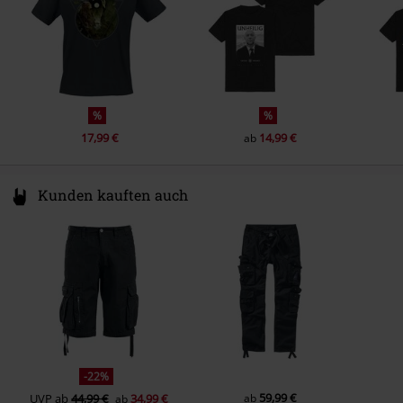
Taschen
Ohne Taschen
Farbe
schwarz
%
%
17,99 €
14,99 €
ab
Kunden kauften auch
-22%
59,99 €
UVP
ab
44,99 €
34,99 €
ab
ab