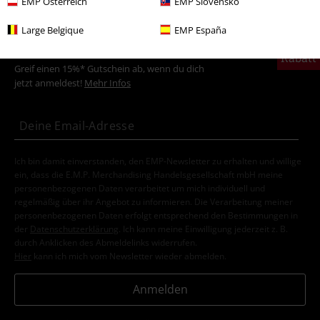
EMP Österreich
EMP Slovensko
Large Belgique
EMP España
15%
E-Mail Newsletter
Rabatt
Greif einen 15%* Gutschein ab, wenn du dich
jetzt anmeldest!
Mehr Infos
Ich bin damit einverstanden, den EMP-Newsletter zu erhalten und willige
ein, dass die E.M.P. Merchandising Handelsgesellschaft mbH meine
personenbezogenen Daten verarbeitet um mich individuell und
regelmäßig über ihr Angebot zu informieren. Die Verarbeitung meiner
personenbezogenen Daten erfolgt entsprechend den Bestimmungen in
der
Datenschutzerklärung
. Ich kann meine Einwilligung jederzeit z. B.
durch Anklicken des Abmeldelinks widerrufen.
Hier
kann ich mich vom Newsletter wieder abmelden.
Anmelden