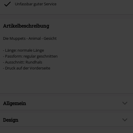
Böhse Onkelz, Broilers, Die Ärzte, Die Toten Hosen, Metality, Gutscheine &
Unfassbar guter Service
Artikel, die einen Spendenbeitrag beinhalten.
Artikelbeschreibung
Die Muppets - Animal - Gesicht
- Länge: normale Länge
- Passform: regular geschnitten
- Ausschnitt: Rundhals
- Druck auf der Vorderseite
Allgemein
Artikelnummer:
518414
Design
Titel
Animal - Gesicht