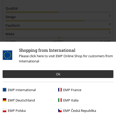
Qualität
3
Design
4
Passform
5
Weite
zu eng
perfekt
zu weit
Länge
Shopping from International
zu kurz
perfekt
zu lang
Please click here to visit EMP Online Shop for customers from
International
Verifizierte Rezension
War diese Bewertung hilfreich für dich?
Ok
EMP International
EMP France
Kommentieren
EMP Deutschland
EMP Italia
EMP Polska
EMP Česká Republika