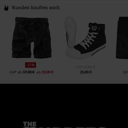
Kunden kauften auch
-21%
UVP
34,99 €
UVP
ab
37,99 €
29,99 €
29,99 €
UV
ab