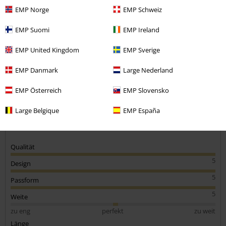
Rainer F.
EMP Norge
EMP Schweiz
2 Bewertungen
EMP Suomi
EMP Ireland
Geschrieben am: Freitag, 04.07.2025
Körpergröße in Meter: 1.70
EMP United Kingdom
EMP Sverige
Gekaufte Größe: XL
Kommentar jetzt abschicken!
EMP Danmark
Large Nederland
T shirt
Ein super t Shirt
EMP Österreich
EMP Slovensko
Large Belgique
EMP España
Qualität
5
Design
5
Passform
5
Weite
zu eng
perfekt
zu weit
Länge