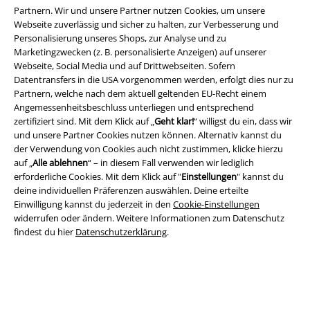
Partnern. Wir und unsere Partner nutzen Cookies, um unsere
Webseite zuverlässig und sicher zu halten, zur Verbesserung und
Personalisierung unseres Shops, zur Analyse und zu
Marketingzwecken (z. B. personalisierte Anzeigen) auf unserer
Webseite, Social Media und auf Drittwebseiten. Sofern
Datentransfers in die USA vorgenommen werden, erfolgt dies nur zu
Partnern, welche nach dem aktuell geltenden EU-Recht einem
Angemessenheitsbeschluss unterliegen und entsprechend
Rechtliches
zertifiziert sind. Mit dem Klick auf „
Geht klar!
“ willigst du ein, dass wir
und unsere Partner Cookies nutzen können. Alternativ kannst du
AGB
der Verwendung von Cookies auch nicht zustimmen, klicke hierzu
auf „
Alle ablehnen
“ – in diesem Fall verwenden wir lediglich
Impressum
erforderliche Cookies. Mit dem Klick auf "
Einstellungen
" kannst du
deine individuellen Präferenzen auswählen. Deine erteilte
Datenschutz
Einwilligung kannst du jederzeit in den
Cookie-Einstellungen
widerrufen oder ändern. Weitere Informationen zum Datenschutz
findest du hier
Datenschutzerklärung
.
Entsorgung und Umweltschutz
Konformitätserklärung
Information zur Barrierefreiheit