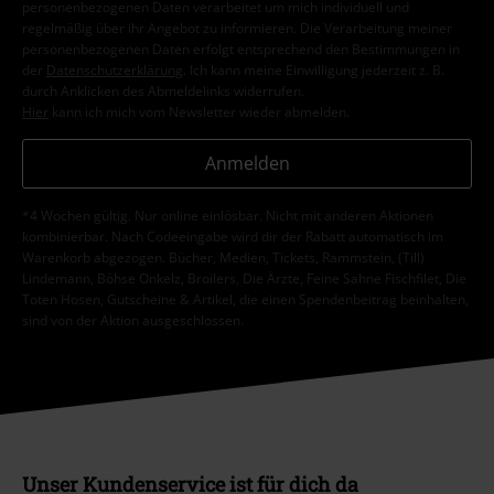
personenbezogenen Daten verarbeitet um mich individuell und
regelmäßig über ihr Angebot zu informieren. Die Verarbeitung meiner
personenbezogenen Daten erfolgt entsprechend den Bestimmungen in
der
Datenschutzerklärung
. Ich kann meine Einwilligung jederzeit z. B.
durch Anklicken des Abmeldelinks widerrufen.
Hier
kann ich mich vom Newsletter wieder abmelden.
Anmelden
*4 Wochen gültig. Nur online einlösbar. Nicht mit anderen Aktionen
kombinierbar. Nach Codeeingabe wird dir der Rabatt automatisch im
Warenkorb abgezogen. Bücher, Medien, Tickets, Rammstein, (Till)
Lindemann, Böhse Onkelz, Broilers, Die Ärzte, Feine Sahne Fischfilet, Die
Toten Hosen, Gutscheine & Artikel, die einen Spendenbeitrag beinhalten,
sind von der Aktion ausgeschlossen.
Unser Kundenservice ist für dich da