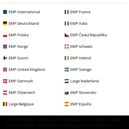
Themen
Schwarze Kleidung
Schwarze T-Shirts
EMP International
EMP France
Bekleidung
T-Shirts & Tops
T-Shirts
EMP Deutschland
EMP Italia
Neu
Bekleidung
T-Shirts & Tops
T-shirts
EMP Polska
EMP Česká Republika
Band Merch
Genre
Black Metal
EMP Norge
EMP Schweiz
EMP Suomi
EMP Ireland
15%
EMP United Kingdom
EMP Sverige
E-Mail Newsletter
Rabatt
EMP Danmark
Large Nederland
Greif einen 15%* Gutschein ab, wenn du dich
jetzt anmeldest!
Mehr Infos
EMP Österreich
EMP Slovensko
Large Belgique
EMP España
Ich bin damit einverstanden, den EMP-Newsletter zu erhalten und willige
ein, dass die E.M.P. Merchandising Handelsgesellschaft mbH meine