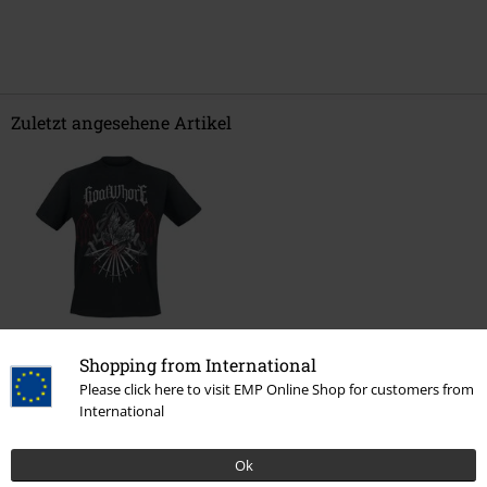
Zuletzt angesehene Artikel
Shopping from International
21,99 €
Please click here to visit EMP Online Shop for customers from
International
Mehr Kategorien. Mehr Möglichkeiten.
Ok
Bekleidung & Accessoires
Oberteile
T-shirts