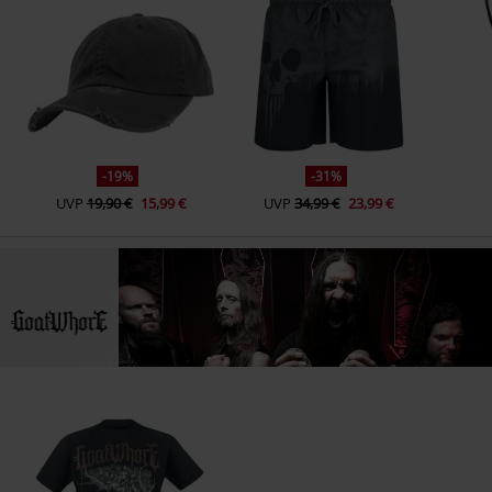
-19%
-31%
UVP
19,90 €
15,99 €
UVP
34,99 €
23,99 €