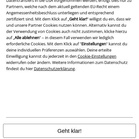
Datentransfers in die USA vorgenommen werden, erfolgt dies nur zu
Rechtliches
Partnern, welche nach dem aktuell geltenden EU-Recht einem
AGB
Angemessenheitsbeschluss unterliegen und entsprechend
zertifiziert sind. Mit dem Klick auf „
Geht klar!
“ willigst du ein, dass wir
und unsere Partner Cookies nutzen können. Alternativ kannst du
Impressum
der Verwendung von Cookies auch nicht zustimmen, klicke hierzu
auf „
Alle ablehnen
“ – in diesem Fall verwenden wir lediglich
Datenschutz
erforderliche Cookies. Mit dem Klick auf "
Einstellungen
" kannst du
deine individuellen Präferenzen auswählen. Deine erteilte
Entsorgung und Umweltschutz
Einwilligung kannst du jederzeit in den
Cookie-Einstellungen
widerrufen oder ändern. Weitere Informationen zum Datenschutz
Konformitätserklärung
findest du hier
Datenschutzerklärung
.
Information zur Barrierefreiheit
Cookie-Einstellungen
Vertrag widerrufen
Alle Preise inkl. gesetzlicher Mehrwertsteuer, zzgl.
Versandkosten
Geht klar!
© 1986-2026 E.M.P. Merchandising HGmbH