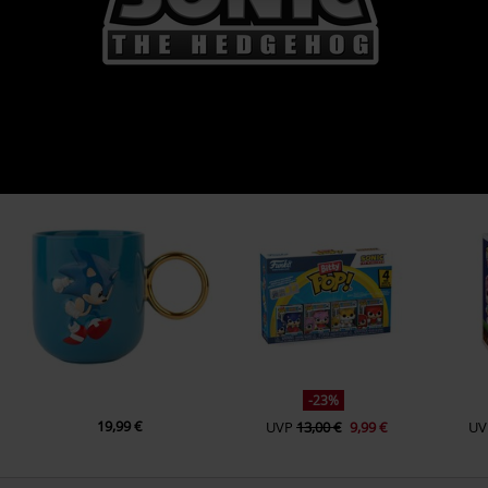
-23%
19,99 €
UVP
13,00 €
9,99 €
UV