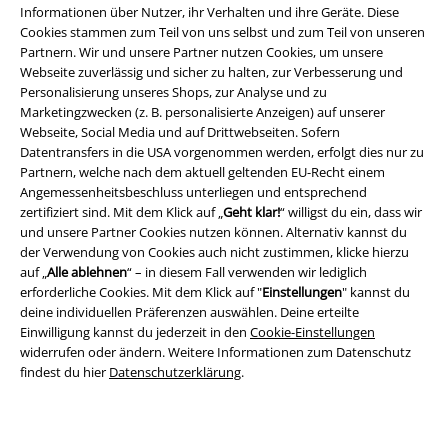
Informationen über Nutzer, ihr Verhalten und ihre Geräte. Diese
Cookies stammen zum Teil von uns selbst und zum Teil von unseren
Partnern. Wir und unsere Partner nutzen Cookies, um unsere
Webseite zuverlässig und sicher zu halten, zur Verbesserung und
Personalisierung unseres Shops, zur Analyse und zu
Marketingzwecken (z. B. personalisierte Anzeigen) auf unserer
Webseite, Social Media und auf Drittwebseiten. Sofern
Rechtliches
Datentransfers in die USA vorgenommen werden, erfolgt dies nur zu
AGB
Partnern, welche nach dem aktuell geltenden EU-Recht einem
Angemessenheitsbeschluss unterliegen und entsprechend
zertifiziert sind. Mit dem Klick auf „
Geht klar!
“ willigst du ein, dass wir
Impressum
und unsere Partner Cookies nutzen können. Alternativ kannst du
der Verwendung von Cookies auch nicht zustimmen, klicke hierzu
Datenschutz
auf „
Alle ablehnen
“ – in diesem Fall verwenden wir lediglich
erforderliche Cookies. Mit dem Klick auf "
Einstellungen
" kannst du
Entsorgung und Umweltschutz
deine individuellen Präferenzen auswählen. Deine erteilte
Einwilligung kannst du jederzeit in den
Cookie-Einstellungen
Konformitätserklärung
widerrufen oder ändern. Weitere Informationen zum Datenschutz
findest du hier
Datenschutzerklärung
.
Information zur Barrierefreiheit
Cookie-Einstellungen