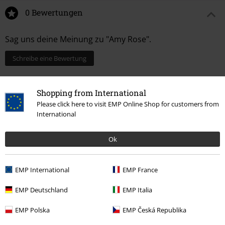
0 Bewertungen
Sag uns deine Meinung zu "Amy Rose".
Schreibe eine Bewertung
Shopping from International
Please click here to visit EMP Online Shop for customers from
International
Ok
EMP International
EMP France
15%
EMP Deutschland
EMP Italia
E-Mail Newsletter
Rabatt
EMP Polska
EMP Česká Republika
Greif einen 15%* Gutschein ab, wenn du dich
jetzt anmeldest!
Mehr Infos