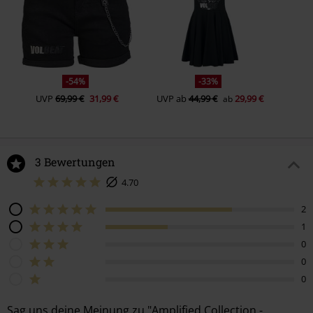
-54%
-33%
UVP
69,99 €
31,99 €
UVP
ab
44,99 €
29,99 €
ab
3 Bewertungen
4.70
2
1
0
0
0
Sag uns deine Meinung zu "Amplified Collection -