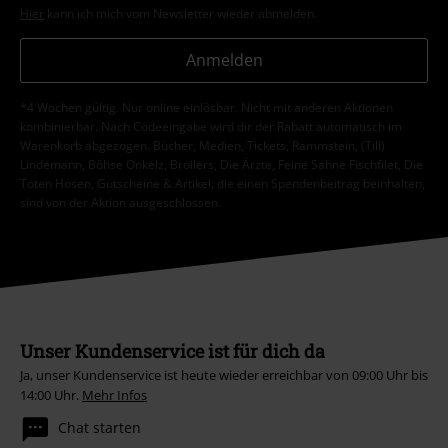
Hier
kann ich mich vom Newsletter wieder abmelden.
Anmelden
*4 Wochen gültig. Nur online einlösbar. Nicht mit anderen Aktionen
kombinierbar. Nach Codeeingabe wird dir der Rabatt automatisch im
Warenkorb abgezogen. Bücher, Medien, Tickets, Rammstein, (Till)
Lindemann, Böhse Onkelz, Broilers, Die Ärzte, Feine Sahne Fischfilet, Die
Toten Hosen, Gutscheine & Artikel, die einen Spendenbeitrag beinhalten,
sind von der Aktion ausgeschlossen.
Unser Kundenservice ist für dich da
Ja, unser Kundenservice ist heute wieder erreichbar von 09:00 Uhr bis
14:00 Uhr.
Mehr Infos
Chat starten