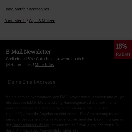
Band Merch
Accessoires
Band Merch
Caps & Mützen
15%
E-Mail Newsletter
Rabatt
Greif einen 15%* Gutschein ab, wenn du dich
jetzt anmeldest!
Mehr Infos
Ich bin damit einverstanden, den EMP-Newsletter zu erhalten und willige
ein, dass die E.M.P. Merchandising Handelsgesellschaft mbH meine
personenbezogenen Daten verarbeitet um mich individuell und
regelmäßig über ihr Angebot zu informieren. Die Verarbeitung meiner
personenbezogenen Daten erfolgt entsprechend den Bestimmungen in
der
Datenschutzerklärung
. Ich kann meine Einwilligung jederzeit z. B.
durch Anklicken des Abmeldelinks widerrufen.