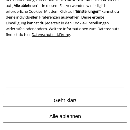
auf „
Alle ablehnen
“ – in diesem Fall verwenden wir lediglich
erforderliche Cookies. Mit dem Klick auf "
Einstellungen
" kannst du
Datenschutz
deine individuellen Präferenzen auswählen. Deine erteilte
Einwilligung kannst du jederzeit in den
Cookie-Einstellungen
Entsorgung und Umweltschutz
widerrufen oder ändern. Weitere Informationen zum Datenschutz
findest du hier
Datenschutzerklärung
.
Konformitätserklärung
Information zur Barrierefreiheit
Cookie-Einstellungen
Vertrag widerrufen
Alle Preise inkl. gesetzlicher Mehrwertsteuer, zzgl.
Versandkosten
© 1986-2026 E.M.P. Merchandising HGmbH
Geht klar!
Alle ablehnen
EMP Online Shops