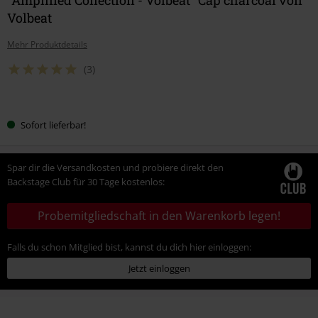
Volbeat
Mehr Produktdetails
(3)
Wähle
Sofort lieferbar!
deine
Größe
Spar dir die Versandkosten und probiere direkt den
Backstage Club für 30 Tage kostenlos:
Probemitgliedschaft in den Warenkorb legen!
Falls du schon Mitglied bist, kannst du dich hier einloggen:
Jetzt einloggen