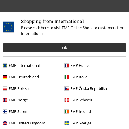
Shopping from International
Verifizierte Rezension
Please click here to visit EMP Online Shop for customers from
War diese Bewertung hilfreich für dich?
International
Ok
Kommentieren
EMP International
EMP France
EMP Deutschland
EMP Italia
Wolfgang B.
EMP Polska
EMP Česká Republika
3 Bewertungen
Geschrieben am: Dienstag, 09.07.2024
EMP Norge
EMP Schweiz
Sau geil
EMP Suomi
EMP Ireland
Wie immer sehr zufrieden
Kommentar jetzt abschicken!
EMP United Kingdom
EMP Sverige