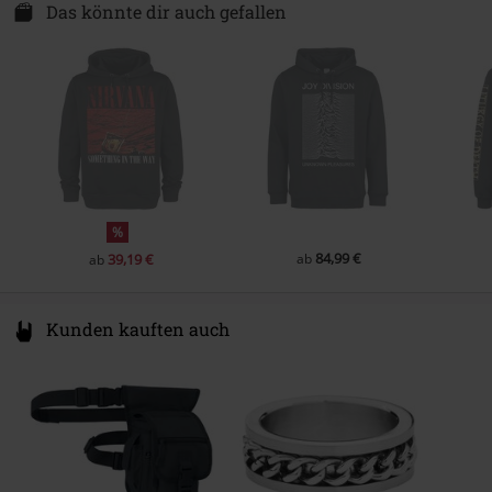
Erscheinungsdatum
04.02.2024
Van Nelleweg 1
Das könnte dir auch gefallen
3044 BC Rotterdam
Geschlecht
Männer
Netherlands
compliance@24hour-ar.com
%
84,99 €
39,19 €
ab
ab
Kunden kauften auch