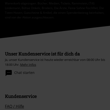
Warenkorb abgezogen. Bücher, Medien, Tickets, Rammstein, (Till)
Lindemann, Böhse Onkelz, Broilers, Die Ärzte, Feine Sahne Fischfilet, Die
Toten Hosen, Gutscheine & Artikel, die einen Spendenbeitrag beinhalten,
sind von der Aktion ausgeschlossen.
Unser Kundenservice ist für dich da
Ja, unser Kundenservice ist heute wieder erreichbar von 08:00 Uhr bis
18:00 Uhr.
Mehr Infos
Chat starten
Kundenservice
FAQ / Hilfe