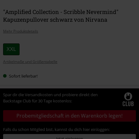
"Amplified Collection - Scribble Nevermind"
Kapuzenpullover schwarz von Nirvana
Mehr Produktdetails
Wähle
XXL
deine
Artikelmaße und Größentabelle
Größe
Sofort lieferbar!
Spar dir die Versandkosten und probiere direkt den
Backstage Club für 30 Tage kostenlos:
Probemitgliedschaft in den Warenkorb legen!
Falls du schon Mitglied bist, kannst du dich hier einloggen:
Jetzt einloggen