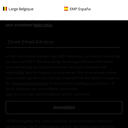
15%
Large Belgique
EMP España
E-Mail Newsletter
Rabatt
Greif einen 15%* Gutschein ab, wenn du dich
jetzt anmeldest!
Mehr Infos
Ich bin damit einverstanden, den EMP-Newsletter zu erhalten und willige
ein, dass die E.M.P. Merchandising Handelsgesellschaft mbH meine
personenbezogenen Daten verarbeitet um mich individuell und
regelmäßig über ihr Angebot zu informieren. Die Verarbeitung meiner
personenbezogenen Daten erfolgt entsprechend den Bestimmungen in
der
Datenschutzerklärung
. Ich kann meine Einwilligung jederzeit z. B.
durch Anklicken des Abmeldelinks widerrufen.
Hier
kann ich mich vom Newsletter wieder abmelden.
Anmelden
*4 Wochen gültig. Nur online einlösbar. Nicht mit anderen Aktionen
kombinierbar. Nach Codeeingabe wird dir der Rabatt automatisch im