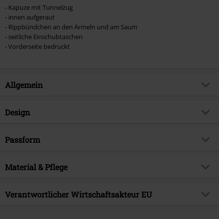
- Kapuze mit Tunnelzug
- innen aufgeraut
- Rippbündchen an den Ärmeln und am Saum
- seitliche Einschubtaschen
- Vorderseite bedruckt
Allgemein
Artikelnummer:
560409
Design
Titel
Amplified Collection - Scribble
Nevermind
Produkt-Typ
Kapuzenpullover
Passform
Musikgenre
Grunge
Muster
Uni
Passform/Oberteile
Regular
Produktthema
Band-Merch, Bands, Amplified,
Bedruckt
Material & Pflege
ja
Urban Fashion
Länge (des Kleidungsstücks)
Normal
Kragenform
Kapuze
Lizenz
offiziell lizenziertes Produkt
Obermaterial
70% Baumwolle, 30% Polyester
Verantwortlicher Wirtschaftsakteur EU
Armlänge
Langarm
Band
Nirvana
Pflegehinweis
Maschinenwäsche
Farbe
schwarz
24hour Solutions B.V.