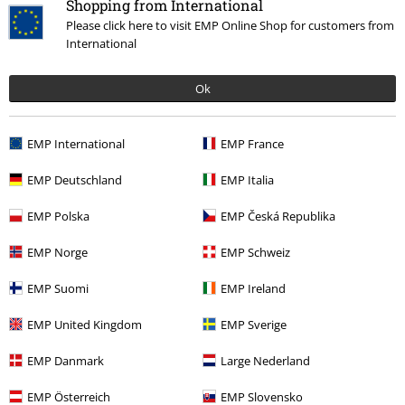
Shopping from International
Please click here to visit EMP Online Shop for customers from
International
-30%
Ok
UVP
60,00 €
41,99 €
EMP International
EMP France
Mehr Kategorien. Mehr Möglichkeiten.
EMP Deutschland
EMP Italia
Große Größen
Männer
Pullover
Hoodies
Kapuzenpullover
EMP Polska
EMP Česká Republika
Bekleidung
Hoodies & Sweater
Hoodies
EMP Norge
EMP Schweiz
Bekleidung & Accessoires
Oberteile
Hoodies
EMP Suomi
EMP Ireland
Themen
Schwarze Kleidung
Schwarze Pullover & Strickjacken
EMP United Kingdom
EMP Sverige
Neu
Band Merch
Große Größen
EMP Danmark
Large Nederland
EMP Österreich
EMP Slovensko