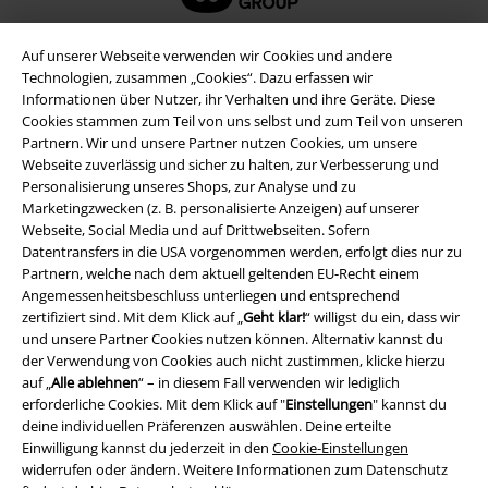
Auf unserer Webseite verwenden wir Cookies und andere
Technologien, zusammen „Cookies“. Dazu erfassen wir
Informationen über Nutzer, ihr Verhalten und ihre Geräte. Diese
Cookies stammen zum Teil von uns selbst und zum Teil von unseren
Partnern. Wir und unsere Partner nutzen Cookies, um unsere
Webseite zuverlässig und sicher zu halten, zur Verbesserung und
Personalisierung unseres Shops, zur Analyse und zu
Marketingzwecken (z. B. personalisierte Anzeigen) auf unserer
Webseite, Social Media und auf Drittwebseiten. Sofern
Rechtliches
Datentransfers in die USA vorgenommen werden, erfolgt dies nur zu
Partnern, welche nach dem aktuell geltenden EU-Recht einem
AGB
Angemessenheitsbeschluss unterliegen und entsprechend
zertifiziert sind. Mit dem Klick auf „
Geht klar!
“ willigst du ein, dass wir
Impressum
und unsere Partner Cookies nutzen können. Alternativ kannst du
der Verwendung von Cookies auch nicht zustimmen, klicke hierzu
auf „
Alle ablehnen
“ – in diesem Fall verwenden wir lediglich
Datenschutz
erforderliche Cookies. Mit dem Klick auf "
Einstellungen
" kannst du
deine individuellen Präferenzen auswählen. Deine erteilte
Entsorgung und Umweltschutz
Einwilligung kannst du jederzeit in den
Cookie-Einstellungen
widerrufen oder ändern. Weitere Informationen zum Datenschutz
Konformitätserklärung