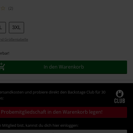
(2)
L
3XL
nd Größentabelle
erbar!
In den Warenkorb
Versandkosten und probiere direkt den Backstage Club für 30
s:
Probemitgliedschaft in den Warenkorb legen!
 Mitglied bist, kannst du dich hier einloggen: