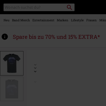
Zum
Packstation
Katalog
Hauptinhalt
suchen
durchsuchen
springen
Neu
Band Merch
Entertainment
Marken
Lifestyle
Frauen
Män
Spare bis zu 70% und 15% EXTRA*
https://www.emp.at/p/amplified-
collection-
-
-
ride-
the-
lightning/516645.html