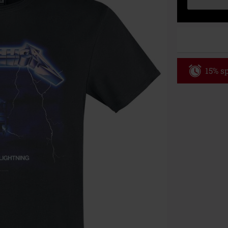
15% sp
Code
WE
Gültig bis zu
Nur Online. Mi
Nach Codeeing
Nicht mit and
Bücher, Medien
Die Toten Hose