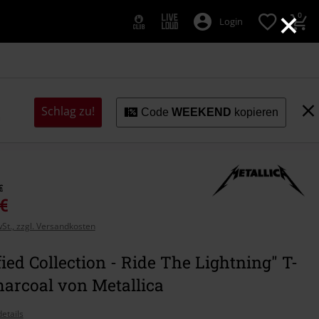
×
0
Login
Schlag zu!
Code
WEEKEND
kopieren
€
 €
wSt., zzgl. Versandkosten
ied Collection - Ride The Lightning" T-
harcoal von Metallica
etails