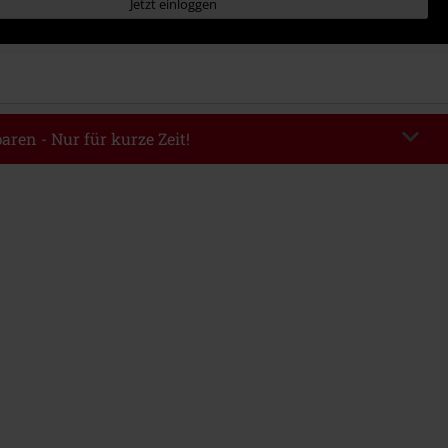
Jetzt einloggen
aren - Nur für kurze Zeit!
EKEND
Code kopieren
m 09.08.2026
ndestbestellwert 49.99€.
abe wird dir der Rabatt automatisch am Ende der Bestellung abgezogen.
eren Aktionscodes kombinierbar. Von der Reduzierung ausgeschlossen sind
, Tickets, Rammstein, (Till) Lindemann, Böhse Onkelz, Broilers, Die Ärzte,
n, Metality, Gutscheine & Artikel, die einen Spendenbeitrag beinhalten.