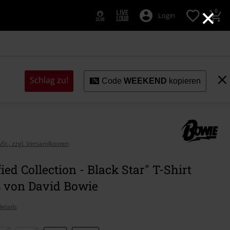
×
0
Login
Schlag zu!
Code
WEEKEND
kopieren
wSt., zzgl. Versandkosten
ied Collection - Black Star" T-Shirt
ß von David Bowie
etails