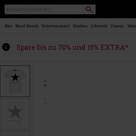
Zum
Packstation
Katalog
Hauptinhalt
suchen
durchsuchen
springen
Neu
Band Merch
Entertainment
Marken
Lifestyle
Frauen
Män
Spare bis zu 70% und 15% EXTRA*
https://www.emp.at/p/amplified-
collection-
-
-
black-
star/574957.html