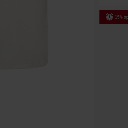
15% sp
Code
WE
Gültig bis zu
Nur Online. Mi
Nach Codeeing
Nicht mit and
Bücher, Medien
Die Toten Hose