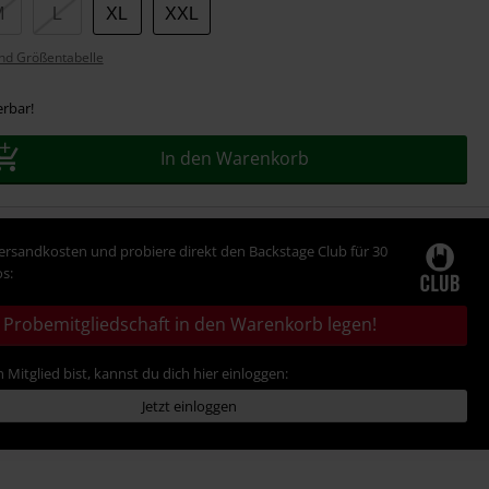
M
L
XL
XXL
nd Größentabelle
erbar!
In den Warenkorb
Versandkosten und probiere direkt den Backstage Club für 30
s:
Probemitgliedschaft in den Warenkorb legen!
 Mitglied bist, kannst du dich hier einloggen:
Jetzt einloggen