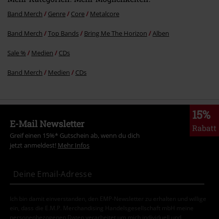
Band Merch
Genre
Core
Metalcore
Band Merch
Top Bands
Bring Me The Horizon
Alben
Kommentar jetzt abschicken!
Sale %
Medien
CDs
Band Merch
Medien
CDs
15%
E-Mail Newsletter
Rabatt
Greif einen 15%* Gutschein ab, wenn du dich
jetzt anmeldest!
Mehr Infos
Ich bin damit einverstanden, den EMP-Newsletter zu erhalten und willige
ein, dass die E.M.P. Merchandising Handelsgesellschaft mbH meine
personenbezogenen Daten verarbeitet um mich individuell und