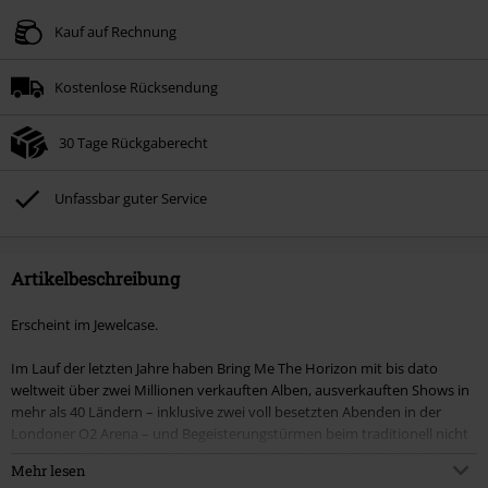
Kauf auf Rechnung
Kostenlose Rücksendung
30 Tage Rückgaberecht
Unfassbar guter Service
Artikelbeschreibung
Erscheint im Jewelcase.
Im Lauf der letzten Jahre haben Bring Me The Horizon mit bis dato
weltweit über zwei Millionen verkauften Alben, ausverkauften Shows in
mehr als 40 Ländern – inklusive zwei voll besetzten Abenden in der
Londoner O2 Arena – und Begeisterungstürmen beim traditionell nicht
besonders Rock-affinen Publikum des Glastonbury Festival 2016 einen
Mehr lesen
geradezu raketenhaften Aufstieg hingelegt. Die Band steht in den