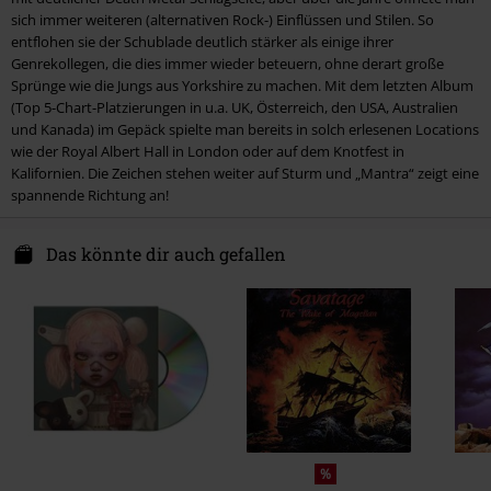
sich immer weiteren (alternativen Rock-) Einflüssen und Stilen. So
6.
Ouch
entflohen sie der Schublade deutlich stärker als einige ihrer
7.
Medicine
Genrekollegen, die dies immer wieder beteuern, ohne derart große
Sprünge wie die Jungs aus Yorkshire zu machen. Mit dem letzten Album
8.
Sugar honey ice &amp; tea
(Top 5-Chart-Platzierungen in u.a. UK, Österreich, den USA, Australien
9.
Why you gonna kick me when in down?
und Kanada) im Gepäck spielte man bereits in solch erlesenen Locations
wie der Royal Albert Hall in London oder auf dem Knotfest in
10.
Fresh bruises
Kalifornien. Die Zeichen stehen weiter auf Sturm und „Mantra“ zeigt eine
11.
Mother tongue
spannende Richtung an!
12.
Heavy metal
Das könnte dir auch gefallen
13.
I don't know what to say
%