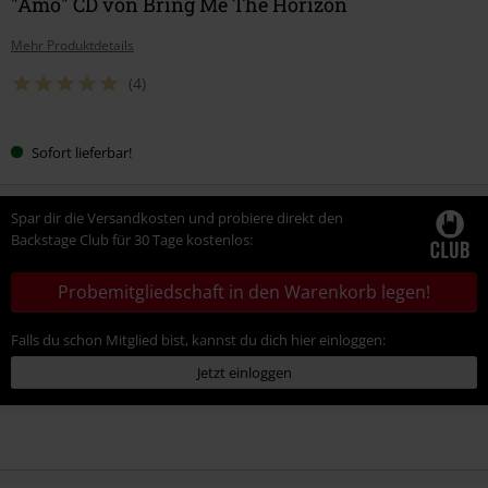
"Amo" CD von Bring Me The Horizon
Mehr Produktdetails
(4)
Sofort lieferbar!
Spar dir die Versandkosten und probiere direkt den
Backstage Club für 30 Tage kostenlos:
Probemitgliedschaft in den Warenkorb legen!
Falls du schon Mitglied bist, kannst du dich hier einloggen:
Jetzt einloggen