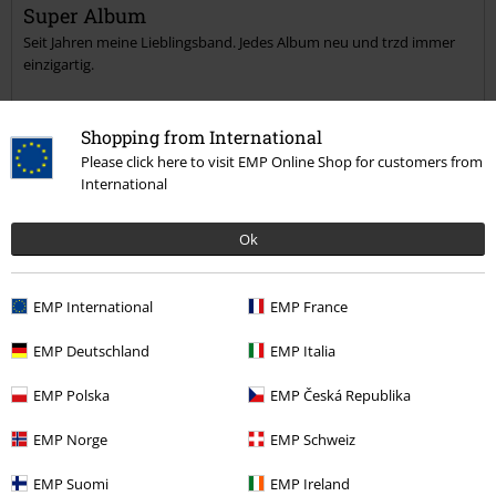
Super Album
Seit Jahren meine Lieblingsband. Jedes Album neu und trzd immer
Kommentar jetzt abschicken!
einzigartig.
Shopping from International
Please click here to visit EMP Online Shop for customers from
International
Verifizierte Rezension
War diese Bewertung hilfreich für dich?
Ok
EMP International
EMP France
Kommentieren
EMP Deutschland
EMP Italia
EMP Polska
EMP Česká Republika
Dirk L.
EMP Norge
EMP Schweiz
30 Bewertungen
Geschrieben am: Montag, 24.06.2019
EMP Suomi
EMP Ireland