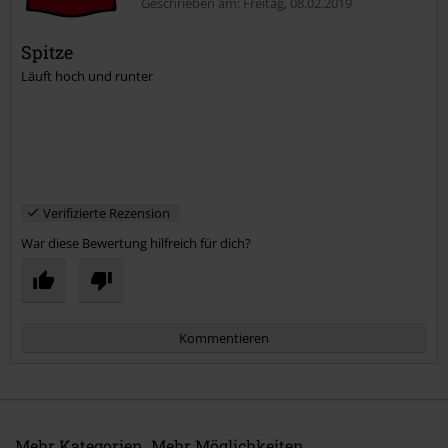
Geschrieben am: Freitag, 08.02.2019
Spitze
Läuft hoch und runter
Kommentar jetzt abschicken!
Verifizierte Rezension
War diese Bewertung hilfreich für dich?
Kommentieren
Mehr Kategorien. Mehr Möglichkeiten.