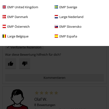
EMP United Kingdom
EMP Sverige
AMO
Sau geile Mucke
Kommentar jetzt abschicken!
EMP Danmark
Large Nederland
EMP Österreich
EMP Slovensko
Large Belgique
EMP España
Verifizierte Rezension
War diese Bewertung hilfreich für dich?
Kommentieren
Olaf W.
8 Bewertungen