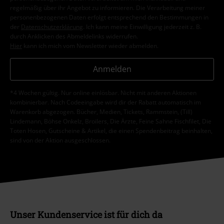
regelmäßig über ihr Angebot zu informieren. Die Verarbeitung meiner
personenbezogenen Daten erfolgt entsprechend den Bestimmungen in
der
Datenschutzerklärung
. Ich kann meine Einwilligung jederzeit z. B.
durch Anklicken des Abmeldelinks widerrufen.
Hier
kann ich mich vom Newsletter wieder abmelden.
Anmelden
*4 Wochen gültig. Nur online einlösbar. Nicht mit anderen Aktionen
kombinierbar. Nach Codeeingabe wird dir der Rabatt automatisch im
Warenkorb abgezogen. Bücher, Medien, Tickets, Rammstein, (Till)
Lindemann, Böhse Onkelz, Broilers, Die Ärzte, Feine Sahne Fischfilet, Die
Toten Hosen, Gutscheine & Artikel, die einen Spendenbeitrag beinhalten,
sind von der Aktion ausgeschlossen.
Unser Kundenservice ist für dich da