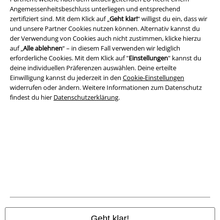
Angemessenheitsbeschluss unterliegen und entsprechend
AGB
zertifiziert sind. Mit dem Klick auf „
Geht klar!
“ willigst du ein, dass wir
und unsere Partner Cookies nutzen können. Alternativ kannst du
Impressum
der Verwendung von Cookies auch nicht zustimmen, klicke hierzu
auf „
Alle ablehnen
“ – in diesem Fall verwenden wir lediglich
Datenschutz
erforderliche Cookies. Mit dem Klick auf "
Einstellungen
" kannst du
deine individuellen Präferenzen auswählen. Deine erteilte
Einwilligung kannst du jederzeit in den
Cookie-Einstellungen
Entsorgung und Umweltschutz
widerrufen oder ändern. Weitere Informationen zum Datenschutz
findest du hier
Datenschutzerklärung
.
Konformitätserklärung
Information zur Barrierefreiheit
Cookie-Einstellungen
Vertrag widerrufen
Alle Preise inkl. gesetzlicher Mehrwertsteuer, zzgl.
Versandkosten
© 1986-2026 E.M.P. Merchandising HGmbH
Geht klar!