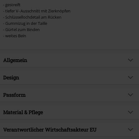
- gestreift
- tiefer V- Ausschnitt mit Zierknöpfen
- Schlüssellochdetail am Rücken
- Gummizug in der Taille
- Gürtel zum Binden
- weites Bein
Allgemein
Artikelnummer:
561391
Design
Titel
Ahoy Jumpsuit
Produkt-Typ
Jumpsuit
Brand
Passform
Hell Bunny
Muster
Gestreift
Produktthema
Rockabilly
Beinform
Weit geschnittten
Farbe
Material & Pflege
rot/weiß
Erscheinungsdatum
12.05.2024
Länge (des Kleidungsstücks)
Lang
Geschlecht
Frauen
Obermaterial
100% Viskose
Verantwortlicher Wirtschaftsakteur EU