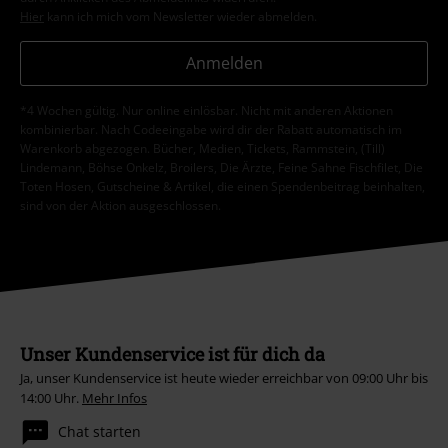
Hier
kann ich mich vom Newsletter wieder abmelden.
Anmelden
*4 Wochen gültig. Nur online einlösbar. Nicht mit anderen Aktionen
kombinierbar. Nach Codeeingabe wird dir der Rabatt automatisch im
Warenkorb abgezogen. Bücher, Medien, Tickets, Rammstein, (Till)
Lindemann, Böhse Onkelz, Broilers, Die Ärzte, Feine Sahne Fischfilet, Die
Toten Hosen, Gutscheine & Artikel, die einen Spendenbeitrag beinhalten,
sind von der Aktion ausgeschlossen.
Unser Kundenservice ist für dich da
Ja, unser Kundenservice ist heute wieder erreichbar von 09:00 Uhr bis
14:00 Uhr.
Mehr Infos
Chat starten