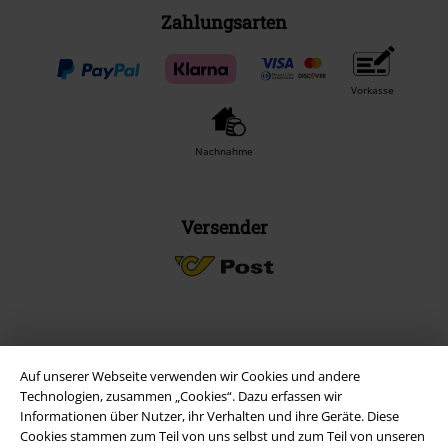
Zahlungsarten
Vorkasse
Nachnahme
Versender
EMP App
Auf unserer Webseite verwenden wir Cookies und andere
Lade dir jetzt kostenlos unsere neue EMP App runter und genieße
Technologien, zusammen „Cookies“. Dazu erfassen wir
die vielen neuen Funktionen und Vorteile!
Informationen über Nutzer, ihr Verhalten und ihre Geräte. Diese
Cookies stammen zum Teil von uns selbst und zum Teil von unseren