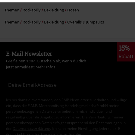
Themen
Rockabilly
Bekleidung
Hosen
Themen
Rockabilly
Bekleidung
Overalls & Jumpsuits
15%
E-Mail Newsletter
Rabatt
Greif einen 15%* Gutschein ab, wenn du dich
jetzt anmeldest!
Mehr Infos
Ich bin damit einverstanden, den EMP-Newsletter zu erhalten und willige
ein, dass die E.M.P. Merchandising Handelsgesellschaft mbH meine
personenbezogenen Daten verarbeitet um mich individuell und
regelmäßig über ihr Angebot zu informieren. Die Verarbeitung meiner
personenbezogenen Daten erfolgt entsprechend den Bestimmungen in
der
Datenschutzerklärung
. Ich kann meine Einwilligung jederzeit z. B.
durch Anklicken des Abmeldelinks widerrufen.