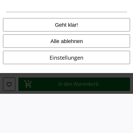
Datenschutz
Geht klar!
Entsorgung und Umweltschutz
Konformitätserklärung
Alle ablehnen
Information zur Barrierefreiheit
Einstellungen
Cookie-Einstellungen
Vertrag widerrufen
In den Warenkorb
Alle Preise inkl. gesetzlicher Mehrwertsteuer, zzgl.
Versandkosten
© 1986-2026 E.M.P. Merchandising HGmbH
EMP Online Shops