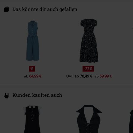
Popsoda DE GmbH
Hemmerichstr. 1
Das könnte dir auch gefallen
97688 Bad Kissingen
Germany
info@popsoda.co.uk
%
-23%
64,99 €
UVP
ab
78,49 €
59,99 €
ab
ab
Kunden kauften auch