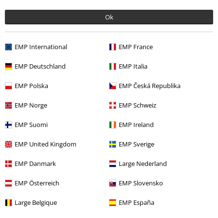
Zuletzt angesehene Artikel
Ok
EMP International
EMP France
EMP Deutschland
EMP Italia
EMP Polska
EMP Česká Republika
EMP Norge
EMP Schweiz
-31%
UVP
94,49 €
64,99 €
EMP Suomi
EMP Ireland
EMP United Kingdom
EMP Sverige
Mehr Kategorien. Mehr Möglichkeiten.
EMP Danmark
Large Nederland
Frauen
Bekleidung
Hosen
EMP Österreich
EMP Slovensko
Frauen
Bekleidung
Overalls & Jumpsuits
Large Belgique
EMP España
Sale %
Bekleidung
Hosen & Shorts