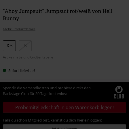
"Ahoy Jumpsuit" Jumpsuit rot/weiß von Hell
Bunny
Mehr Produktdetails
Wähle
XS
S
deine
Artikelmaße und Größentabelle
Größe
Sofort lieferbar!
Spar dir die Versandkosten und probiere direkt den
Backstage Club für 30 Tage kostenlos:
Probemitgliedschaft in den Warenkorb legen!
Falls du schon Mitglied bist, kannst du dich hier einloggen:
Jetzt einloggen