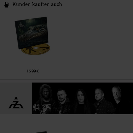
Kunden kauften auch
10.
Now I Walk Away
16,99 €