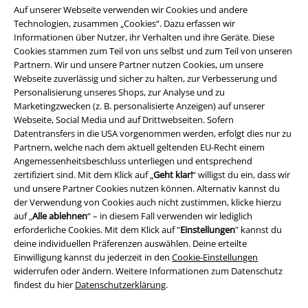
Auf unserer Webseite verwenden wir Cookies und andere
Technologien, zusammen „Cookies“. Dazu erfassen wir
Informationen über Nutzer, ihr Verhalten und ihre Geräte. Diese
Cookies stammen zum Teil von uns selbst und zum Teil von unseren
Partnern. Wir und unsere Partner nutzen Cookies, um unsere
Webseite zuverlässig und sicher zu halten, zur Verbesserung und
Personalisierung unseres Shops, zur Analyse und zu
Marketingzwecken (z. B. personalisierte Anzeigen) auf unserer
Webseite, Social Media und auf Drittwebseiten. Sofern
Rechtliches
Datentransfers in die USA vorgenommen werden, erfolgt dies nur zu
Partnern, welche nach dem aktuell geltenden EU-Recht einem
AGB
Angemessenheitsbeschluss unterliegen und entsprechend
zertifiziert sind. Mit dem Klick auf „
Geht klar!
“ willigst du ein, dass wir
Impressum
und unsere Partner Cookies nutzen können. Alternativ kannst du
der Verwendung von Cookies auch nicht zustimmen, klicke hierzu
Datenschutz
auf „
Alle ablehnen
“ – in diesem Fall verwenden wir lediglich
erforderliche Cookies. Mit dem Klick auf "
Einstellungen
" kannst du
Entsorgung und Umweltschutz
deine individuellen Präferenzen auswählen. Deine erteilte
Einwilligung kannst du jederzeit in den
Cookie-Einstellungen
widerrufen oder ändern. Weitere Informationen zum Datenschutz
Konformitätserklärung
findest du hier
Datenschutzerklärung
.
Information zur Barrierefreiheit