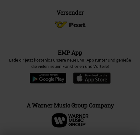
Versender
EMP App
Lade dir jetzt kostenlos unsere neue EMP App runter und genieße
die vielen neuen Funktionen und Vorteile!
A Warner Music Group Company