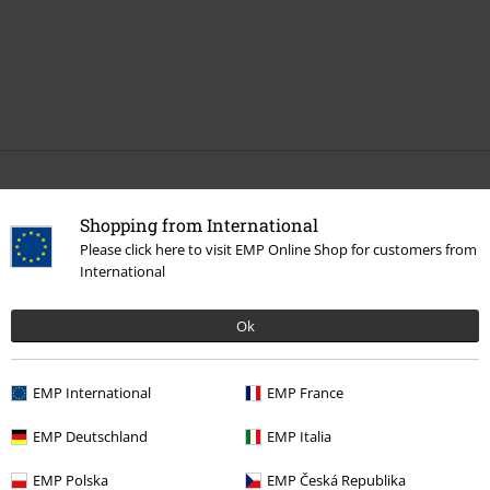
Mehr Kategorien. Mehr Möglichkeiten.
Shopping from International
Band Merch
Genre
Hardrock
Please click here to visit EMP Online Shop for customers from
International
Sale %
Medien
Vinyl
Band Merch
Genre
Rock
Ok
Band Merch
Medien
Schallplatten
EMP International
EMP France
EMP Deutschland
EMP Italia
15%
E-Mail Newsletter
EMP Polska
EMP Česká Republika
Rabatt