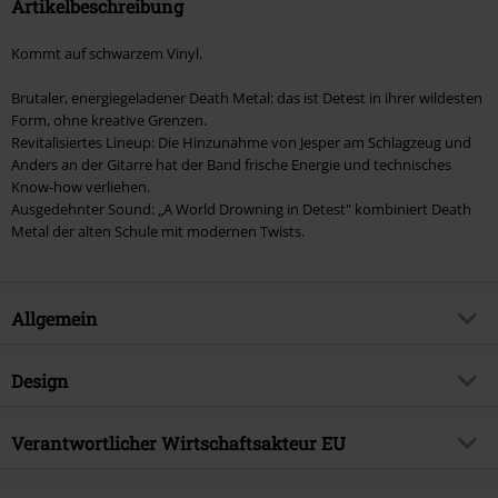
Artikelbeschreibung
Kommt auf schwarzem Vinyl.
Brutaler, energiegeladener Death Metal: das ist Detest in ihrer wildesten
Form, ohne kreative Grenzen.
Revitalisiertes Lineup: Die Hinzunahme von Jesper am Schlagzeug und
Anders an der Gitarre hat der Band frische Energie und technisches
Know-how verliehen.
Ausgedehnter Sound: „A World Drowning in Detest" kombiniert Death
Metal der alten Schule mit modernen Twists.
Allgemein
Artikelnummer:
580057
Design
Titel
A world drowning in detest
Produkt-Typ
LP
Musikgenre
Verantwortlicher Wirtschaftsakteur EU
Death Metal
Medienformat
LP
Produktthema
Bands
OPEN - Orchard Physical European Network GmbH