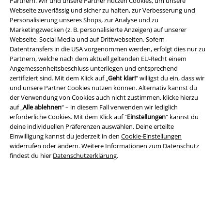
Partnern. Wir und unsere Partner nutzen Cookies, um unsere
Webseite zuverlässig und sicher zu halten, zur Verbesserung und
Personalisierung unseres Shops, zur Analyse und zu
Marketingzwecken (z. B. personalisierte Anzeigen) auf unserer
Rechtliches
Webseite, Social Media und auf Drittwebseiten. Sofern
Datentransfers in die USA vorgenommen werden, erfolgt dies nur zu
AGB
Partnern, welche nach dem aktuell geltenden EU-Recht einem
Angemessenheitsbeschluss unterliegen und entsprechend
Impressum
zertifiziert sind. Mit dem Klick auf „
Geht klar!
“ willigst du ein, dass wir
und unsere Partner Cookies nutzen können. Alternativ kannst du
Datenschutz
der Verwendung von Cookies auch nicht zustimmen, klicke hierzu
auf „
Alle ablehnen
“ – in diesem Fall verwenden wir lediglich
erforderliche Cookies. Mit dem Klick auf "
Einstellungen
" kannst du
Entsorgung und Umweltschutz
deine individuellen Präferenzen auswählen. Deine erteilte
Einwilligung kannst du jederzeit in den
Cookie-Einstellungen
Konformitätserklärung
widerrufen oder ändern. Weitere Informationen zum Datenschutz
findest du hier
Datenschutzerklärung
.
Information zur Barrierefreiheit
Cookie-Einstellungen
Vertrag widerrufen