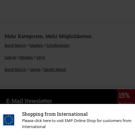
Mehr Kategorien. Mehr Möglichkeiten.
Band Merch
Medien
Schallplatten
Sale %
Medien
Vinyl
Band Merch
Genre
Death Metal
15%
E-Mail Newsletter
Rabatt
Greif einen 15%* Gutschein ab, wenn du dich
Shopping from International
jetzt anmeldest!
Mehr Infos
Please click here to visit EMP Online Shop for customers from
International