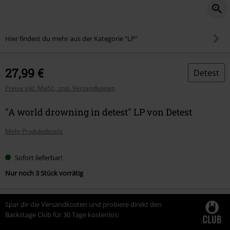
Hier findest du mehr aus der Kategorie "LP"
27,99 €
Detest
Preise inkl. MwSt., zzgl. Versandkosten
"A world drowning in detest" LP von Detest
Mehr Produktdetails
Sofort lieferbar!
Nur noch 3 Stück vorrätig
Spar dir die Versandkosten und probiere direkt den
Backstage Club für 30 Tage kostenlos: