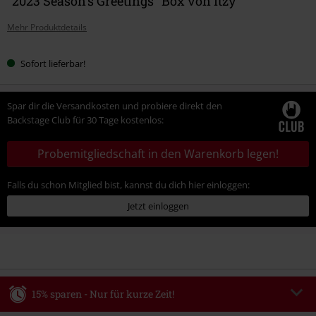
"2023 Season's Greetings" Box von Itzy
Mehr Produktdetails
Sofort lieferbar!
Spar dir die Versandkosten und probiere direkt den
Backstage Club für 30 Tage kostenlos:
Probemitgliedschaft in den Warenkorb legen!
Falls du schon Mitglied bist, kannst du dich hier einloggen:
Jetzt einloggen
15% sparen - Nur für kurze Zeit!