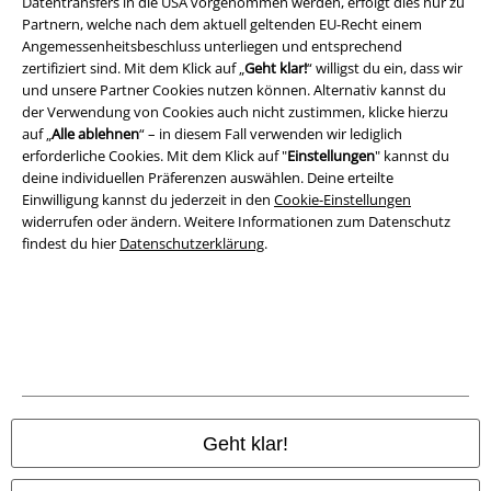
Datentransfers in die USA vorgenommen werden, erfolgt dies nur zu
Partnern, welche nach dem aktuell geltenden EU-Recht einem
Impressum
Angemessenheitsbeschluss unterliegen und entsprechend
zertifiziert sind. Mit dem Klick auf „
Geht klar!
“ willigst du ein, dass wir
Datenschutz
und unsere Partner Cookies nutzen können. Alternativ kannst du
der Verwendung von Cookies auch nicht zustimmen, klicke hierzu
auf „
Alle ablehnen
“ – in diesem Fall verwenden wir lediglich
Entsorgung und Umweltschutz
erforderliche Cookies. Mit dem Klick auf "
Einstellungen
" kannst du
deine individuellen Präferenzen auswählen. Deine erteilte
Konformitätserklärung
Einwilligung kannst du jederzeit in den
Cookie-Einstellungen
widerrufen oder ändern. Weitere Informationen zum Datenschutz
Information zur Barrierefreiheit
findest du hier
Datenschutzerklärung
.
Cookie-Einstellungen
Vertrag widerrufen
Alle Preise inkl. gesetzlicher Mehrwertsteuer, zzgl.
Versandkosten
© 1986-2026 E.M.P. Merchandising HGmbH
Geht klar!