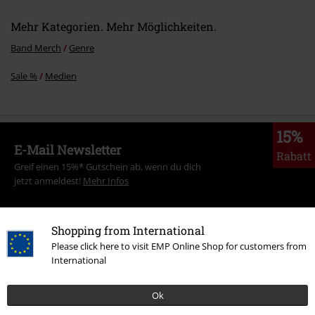
Mehr Kategorien. Mehr Möglichkeiten.
Band Merch
Genre
Sale %
Medien
15%
E-Mail Newsletter
Rabatt
Greif einen 15%* Gutschein ab, wenn du dich
jetzt anmeldest!
Mehr Infos
Shopping from International
Please click here to visit EMP Online Shop for customers from
Ich bin damit einverstanden, den EMP-Newsletter zu erhalten und willige
International
ein, dass die E.M.P. Merchandising Handelsgesellschaft mbH meine
personenbezogenen Daten verarbeitet um mich individuell und
Ok
regelmäßig über ihr Angebot zu informieren. Die Verarbeitung meiner
personenbezogenen Daten erfolgt entsprechend den Bestimmungen in