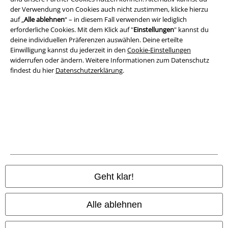
der Verwendung von Cookies auch nicht zustimmen, klicke hierzu
Rechtliches
auf „
Alle ablehnen
“ – in diesem Fall verwenden wir lediglich
erforderliche Cookies. Mit dem Klick auf "
Einstellungen
" kannst du
AGB
deine individuellen Präferenzen auswählen. Deine erteilte
Einwilligung kannst du jederzeit in den
Cookie-Einstellungen
Impressum
widerrufen oder ändern. Weitere Informationen zum Datenschutz
findest du hier
Datenschutzerklärung
.
Datenschutz
Entsorgung und Umweltschutz
Konformitätserklärung
Information zur Barrierefreiheit
Cookie-Einstellungen
Geht klar!
Vertrag widerrufen
Alle ablehnen
Alle Preise inkl. gesetzlicher Mehrwertsteuer, zzgl.
Versandkosten
© 1986-2026 E.M.P. Merchandising HGmbH