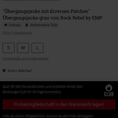
"Übergangsjacke mit diversen Patches"
Übergangsjacke grau von Rock Rebel by EMP
Exklusiv
Abnehmbare Teile
Mehr Produktdetails
Wähle
S
M
L
deine
Artikelmaße und Größentabelle
Größe
Sofort lieferbar!
Spar dir die Versandkosten und probiere direkt den
Backstage Club für 30 Tage kostenlos:
Probemitgliedschaft in den Warenkorb legen!
Falls du schon Mitglied bist, kannst du dich hier einloggen: