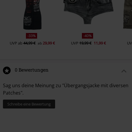
-33%
-40%
UVP
ab
44,99 €
29,99 €
UVP
19,99 €
11,99 €
UV
ab
0 Bewertungen
Sag uns deine Meinung zu "Übergangsjacke mit diversen
Patches".
Schreibe eine Bewertung