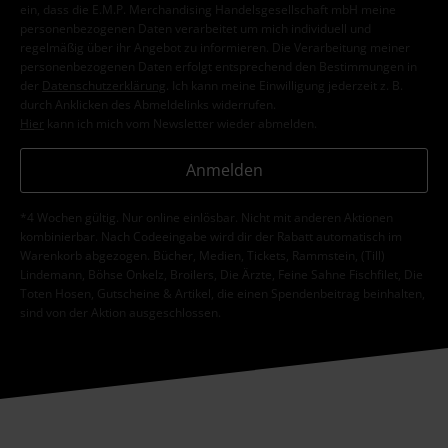
ein, dass die E.M.P. Merchandising Handelsgesellschaft mbH meine
personenbezogenen Daten verarbeitet um mich individuell und
regelmäßig über ihr Angebot zu informieren. Die Verarbeitung meiner
personenbezogenen Daten erfolgt entsprechend den Bestimmungen in
der
Datenschutzerklärung
. Ich kann meine Einwilligung jederzeit z. B.
durch Anklicken des Abmeldelinks widerrufen.
Hier
kann ich mich vom Newsletter wieder abmelden.
Anmelden
*4 Wochen gültig. Nur online einlösbar. Nicht mit anderen Aktionen
kombinierbar. Nach Codeeingabe wird dir der Rabatt automatisch im
Warenkorb abgezogen. Bücher, Medien, Tickets, Rammstein, (Till)
Lindemann, Böhse Onkelz, Broilers, Die Ärzte, Feine Sahne Fischfilet, Die
Toten Hosen, Gutscheine & Artikel, die einen Spendenbeitrag beinhalten,
sind von der Aktion ausgeschlossen.