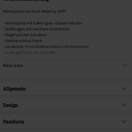
Winterjacke von Rock Rebel by EMP:
- Winterjacke mit tollem grau- blauem Muster
- Stehkragen mit weichem Innenfutter
- Riegel auf den Schultern
- Klettverschluss Patch
- verdeckter Front-Reißverschluss mit Kinnschutz
- innen gefüttert mit Teddyfell
- eine Innentasche
- vier Taschen mit Druckknopf auf der Front
Mehr lesen
- zwei Verdeckte Einschubtaschen mit Klettverschluss
- zwei weiße Prints auf den Fronttaschen
- diverse abnehmbare Rock Rebel Patches auf der Front und den Ärmeln
(Klettverschluss)
Allgemein
Artikelnummer:
545543
Design
Titel
Übergangsjacke mit diversen
Patches
Produkt-Typ
Übergangsjacke
Passform
Brand
Rock Rebel by EMP
Muster
Uni