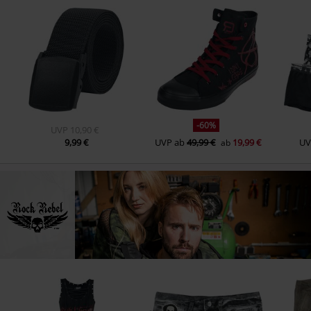
-60%
UVP
10,90 €
9,99 €
UVP
ab
49,99 €
19,99 €
UV
ab