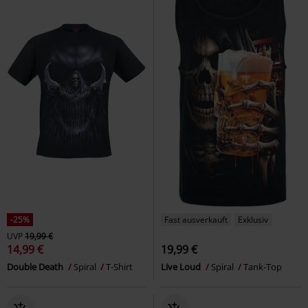
-25%
Fast ausverkauft
Exklusiv
UVP
19,99 €
14,99 €
19,99 €
Double Death
Spiral
T-Shirt
Live Loud
Spiral
Tank-Top