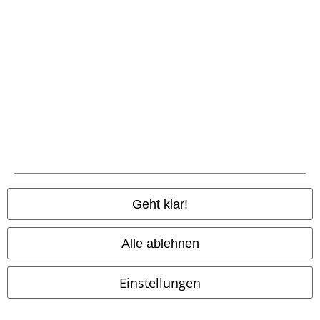
UVP
19,99 €
14,99 €
19,99 €
ab
Dead Love
Spiral
T-Shirt
Dragon's Lair
Spiral
T-Shirt
Geht klar!
Alle ablehnen
Einstellungen