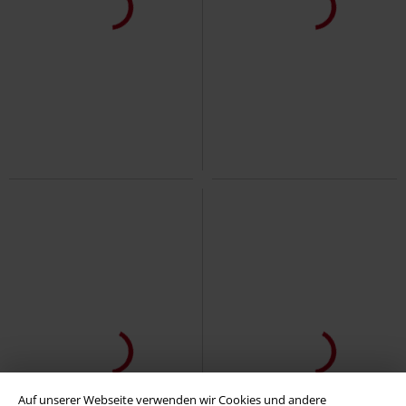
Auch in Plus Size
Auch in Plus Size
Auf unserer Webseite verwenden wir Cookies und andere
19,99 €
26,99 €
ab
ab