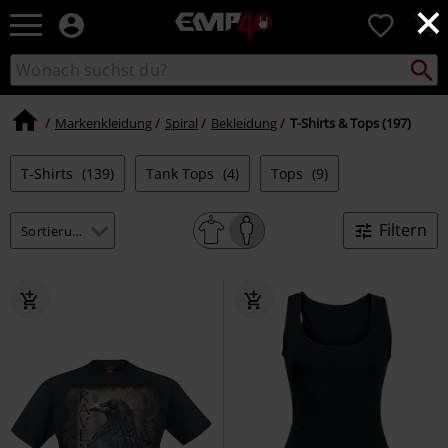
×
EMP
0
Merchandise
-
Packst
Katalog
suchen
Fanartikel
durchsuchen
Shop
für
Markenkleidung
Spiral
Bekleidung
T-Shirts & Tops (197)
Rock
&
T-Shirts
(139)
Tank Tops
(4)
Tops
(9)
Entertainment
Filtern