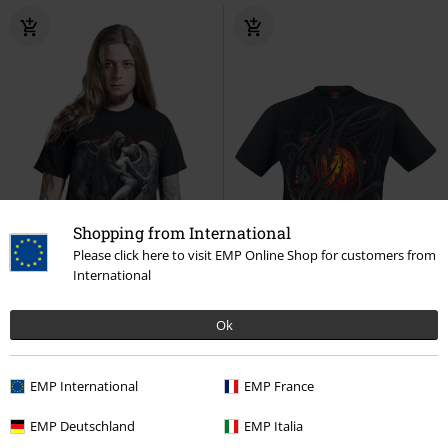
Shopping from International
Please click here to visit EMP Online Shop for customers from
International
Ok
Auch in Plus Size
EMP International
EMP France
19,99 €
19,99 €
ab
EMP Deutschland
EMP Italia
Forbidden
Spiral
T-Shirt
Steampunk Skull
Spiral
T-Shirt