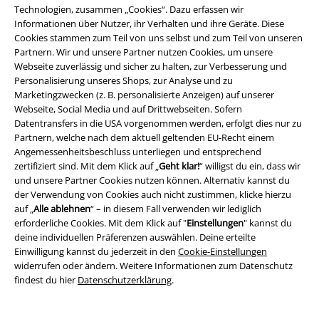
Technologien, zusammen „Cookies“. Dazu erfassen wir
Shadow Rider
Spiral
T-Shirt
Pocket Kitten
Spiral
T-Shirt
Informationen über Nutzer, ihr Verhalten und ihre Geräte. Diese
Cookies stammen zum Teil von uns selbst und zum Teil von unseren
Partnern. Wir und unsere Partner nutzen Cookies, um unsere
Webseite zuverlässig und sicher zu halten, zur Verbesserung und
Personalisierung unseres Shops, zur Analyse und zu
Marketingzwecken (z. B. personalisierte Anzeigen) auf unserer
Webseite, Social Media und auf Drittwebseiten. Sofern
Datentransfers in die USA vorgenommen werden, erfolgt dies nur zu
Partnern, welche nach dem aktuell geltenden EU-Recht einem
Angemessenheitsbeschluss unterliegen und entsprechend
zertifiziert sind. Mit dem Klick auf „
Geht klar!
“ willigst du ein, dass wir
und unsere Partner Cookies nutzen können. Alternativ kannst du
der Verwendung von Cookies auch nicht zustimmen, klicke hierzu
auf „
Alle ablehnen
“ – in diesem Fall verwenden wir lediglich
erforderliche Cookies. Mit dem Klick auf "
Einstellungen
" kannst du
deine individuellen Präferenzen auswählen. Deine erteilte
Einwilligung kannst du jederzeit in den
Cookie-Einstellungen
widerrufen oder ändern. Weitere Informationen zum Datenschutz
findest du hier
Datenschutzerklärung
.
-25%
Auch in Plus Size