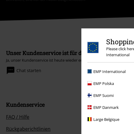
Shopping
Please click he
Unser Kundenservice ist für dich da
International
Ja, unser Kundenservice ist heute wieder erreichbar von 08:00 Uhr bis 18
Chat starten
EMP International
EMP Polska
EMP Suomi
Kundenservice
EMP Danmark
FAQ / Hilfe
Large Belgique
Rückgaberichtlinien