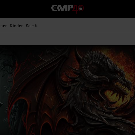
EMP
Merchandise
-
Fanartikel
ner
Kinder
Sale %
Shop
für
Rock
&
Entertainment