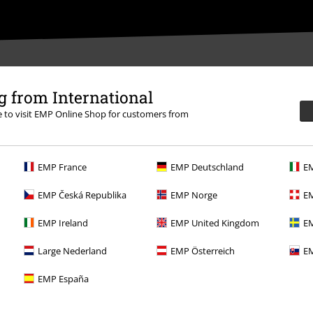
 from International
re to visit EMP Online Shop for customers from
:00 Uhr.
Mehr Infos
EMP France
EMP Deutschland
EM
EMP Česká Republika
EMP Norge
EM
EMP Ireland
EMP United Kingdom
EM
Angebote für dich
Large Nederland
EMP Österreich
EM
Magazin
EMP España
Gewinnspiele