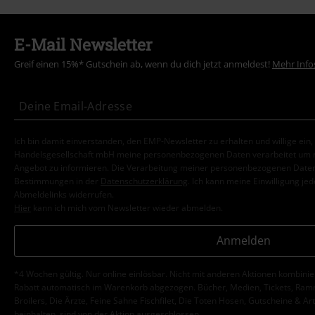
E-Mail Newsletter
Greif einen 15%* Gutschein ab, wenn du dich jetzt anmeldest!
Mehr Info
Ich bin damit einverstanden, den EMP-Newsletter zu erhalten und willige ein
Handelsgesellschaft mbH meine personenbezogenen Daten verarbeitet um mi
Angebot zu informieren. Die Verarbeitung meiner personenbezogenen Daten
Bestimmungen in der
Datenschutzerklärung
. Ich kann meine Einwilligung jed
Abmeldelinks widerrufen.
Hier
kann ich mich vom Newsletter wieder abmelden.
Anmelden
*4 Wochen gültig. Nur online einlösbar. Nicht mit anderen Aktionen kombini
Rabatt automatisch im Warenkorb abgezogen. Bücher, Medien, Tickets, Ramms
Broilers, Die Ärzte, Feine Sahne Fischfilet, Die Toten Hosen, Gutscheine & Ar
beinhalten, sind von der Aktion ausgeschlossen.