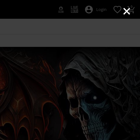
×
0
Login