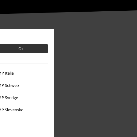
Ok
P Italia
P Schweiz
P Sverige
Über EMP
P Slovensko
EMP Events
Partnerprogramm