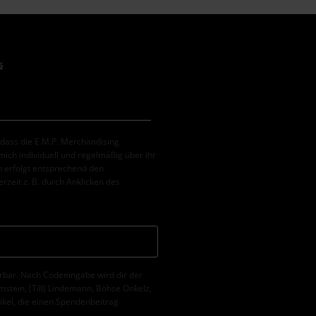
s
, dass die E.M.P. Merchandising
ch individuell und regelmäßig über ihr
 erfolgt entsprechend den
erzeit z. B. durch Anklicken des
erbar. Nach Codeeingabe wird dir der
tein, (Till) Lindemann, Böhse Onkelz,
tikel, die einen Spendenbeitrag