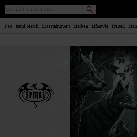
Zum
Packstation
Katalog
Hauptinhalt
suchen
durchsuchen
springen
Neu
Band Merch
Entertainment
Marken
Lifestyle
Frauen
Män