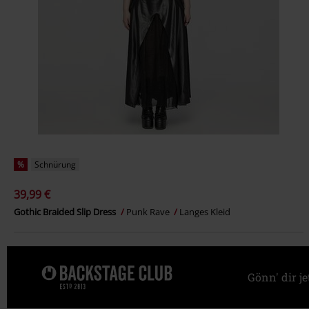
%
Schnürung
39,99 €
Gothic Braided Slip Dress
Punk Rave
Langes Kleid
Gönn' dir j