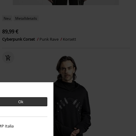
Neu
Metalldetails
89,99 €
Cyberpunk Corset
Punk Rave
Korsett
Ok
P Italia