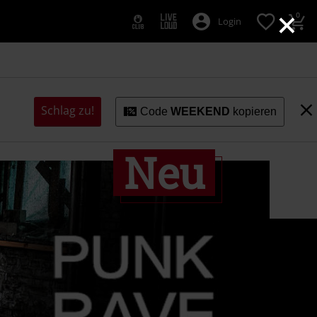
×
0
Login
Schlag zu!
Code
WEEKEND
kopieren
Neu