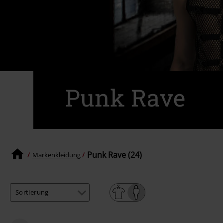
Punk Rave
Punk Rave (24)
Markenkleidung