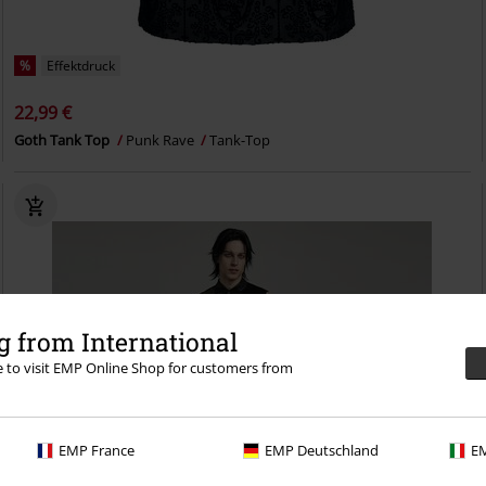
%
Effektdruck
22,99 €
Goth Tank Top
Punk Rave
Tank-Top
 from International
re to visit EMP Online Shop for customers from
EMP France
EMP Deutschland
EM