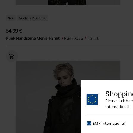
Neu
Auch in Plus Size
54,99 €
Punk Handsome Men's T-Shirt
Punk Rave
T-Shirt
Shopping
Please click he
International
EMP International