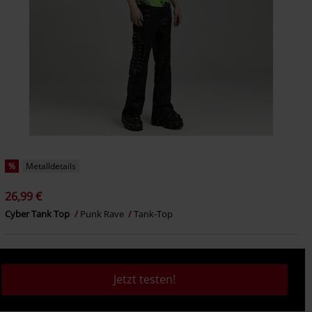
%
Metalldetails
26,99 €
Cyber Tank Top
Punk Rave
Tank-Top
Jetzt testen!