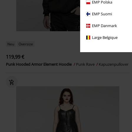
EMP Polska
EMP Suomi
EMP Danmark
Large Belgique
Neu
Oversize
119,99 €
Punk Hooded Armor Element Hoodie
Punk Rave
Kapuzenpullover