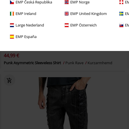
EMP Česká Republika
EMP Norge
EM
EMP Ireland
EMP United Kingdom
EM
Large Nederland
EMP Österreich
EM
EMP España
%
Metalldetails
44,99 €
Punk Asymmetric Sleeveless Shirt
Punk Rave
Kurzarmhemd