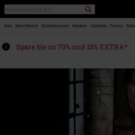
Zum
Packstation
Katalog
Hauptinhalt
suchen
durchsuchen
springen
Neu
Band Merch
Entertainment
Marken
Lifestyle
Frauen
Män
Spare bis zu 70% und 15% EXTRA*