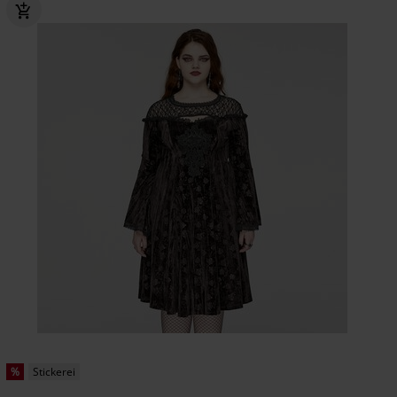
%
Stickerei