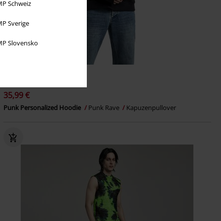
P Schweiz
P Sverige
P Slovensko
%
Metalldetails
35,99 €
Punk Personalized Hoodie
Punk Rave
Kapuzenpullover