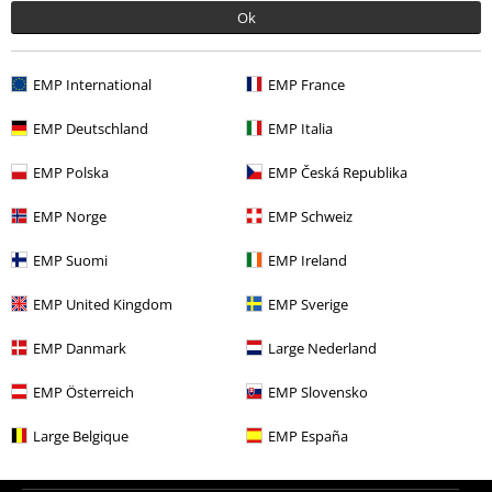
Ok
Gönn' dir jetzt das 30 Tage Test-Abo für unseren BACKSTAGE
EMP International
EMP France
CLUB
EMP Deutschland
EMP Italia
Jetzt testen!
EMP Polska
EMP Česká Republika
EMP Norge
EMP Schweiz
Poizen Industries Kleider
EMP Suomi
EMP Ireland
EMP United Kingdom
EMP Sverige
15%
EMP Danmark
Large Nederland
E-Mail Newsletter
Rabatt
Greif einen 15%* Gutschein ab, wenn du dich
EMP Österreich
EMP Slovensko
jetzt anmeldest!
Mehr Infos
Large Belgique
EMP España