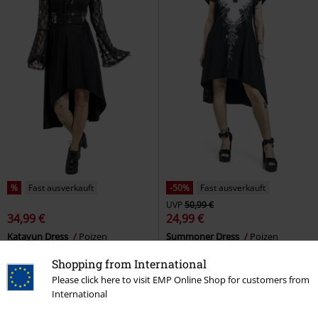
%
Fast ausverkauft
-50%
Fast ausverkauft
UVP
50,99 €
34,99 €
24,99 €
Katayun Dress
Poizen
Summoner Dress
Poizen
Industries
Mittellanges Kleid
Industries
Mittellanges Kleid
Shopping from International
Please click here to visit EMP Online Shop for customers from
International