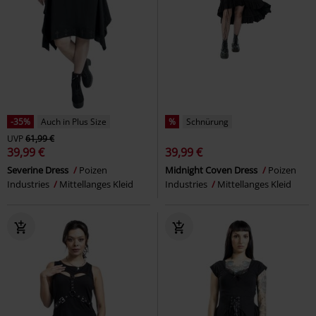
-35%
Auch in Plus Size
%
Schnürung
UVP
61,99 €
39,99 €
39,99 €
Severine Dress
Poizen
Midnight Coven Dress
Poizen
Industries
Mittellanges Kleid
Industries
Mittellanges Kleid