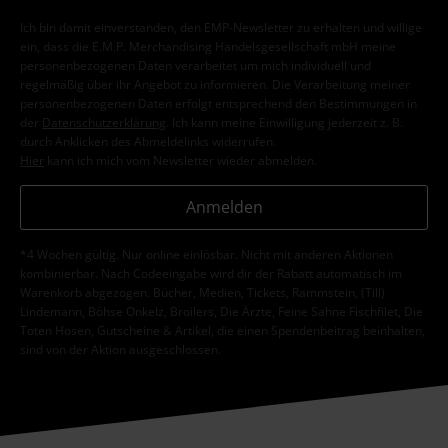
Ich bin damit einverstanden, den EMP-Newsletter zu erhalten und willige
ein, dass die E.M.P. Merchandising Handelsgesellschaft mbH meine
personenbezogenen Daten verarbeitet um mich individuell und
regelmäßig über ihr Angebot zu informieren. Die Verarbeitung meiner
personenbezogenen Daten erfolgt entsprechend den Bestimmungen in
der
Datenschutzerklärung
. Ich kann meine Einwilligung jederzeit z. B.
durch Anklicken des Abmeldelinks widerrufen.
Hier
kann ich mich vom Newsletter wieder abmelden.
Anmelden
*4 Wochen gültig. Nur online einlösbar. Nicht mit anderen Aktionen
kombinierbar. Nach Codeeingabe wird dir der Rabatt automatisch im
Warenkorb abgezogen. Bücher, Medien, Tickets, Rammstein, (Till)
Lindemann, Böhse Onkelz, Broilers, Die Ärzte, Feine Sahne Fischfilet, Die
Toten Hosen, Gutscheine & Artikel, die einen Spendenbeitrag beinhalten,
sind von der Aktion ausgeschlossen.