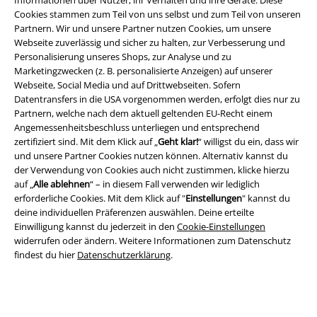
Informationen über Nutzer, ihr Verhalten und ihre Geräte. Diese
Cookies stammen zum Teil von uns selbst und zum Teil von unseren
Partnern. Wir und unsere Partner nutzen Cookies, um unsere
Webseite zuverlässig und sicher zu halten, zur Verbesserung und
Rechtliches
Personalisierung unseres Shops, zur Analyse und zu
AGB
Marketingzwecken (z. B. personalisierte Anzeigen) auf unserer
Webseite, Social Media und auf Drittwebseiten. Sofern
Datentransfers in die USA vorgenommen werden, erfolgt dies nur zu
Impressum
Partnern, welche nach dem aktuell geltenden EU-Recht einem
Angemessenheitsbeschluss unterliegen und entsprechend
Datenschutz
zertifiziert sind. Mit dem Klick auf „
Geht klar!
“ willigst du ein, dass wir
und unsere Partner Cookies nutzen können. Alternativ kannst du
Entsorgung und Umweltschutz
der Verwendung von Cookies auch nicht zustimmen, klicke hierzu
auf „
Alle ablehnen
“ – in diesem Fall verwenden wir lediglich
Konformitätserklärung
erforderliche Cookies. Mit dem Klick auf "
Einstellungen
" kannst du
deine individuellen Präferenzen auswählen. Deine erteilte
Einwilligung kannst du jederzeit in den
Cookie-Einstellungen
Information zur Barrierefreiheit
widerrufen oder ändern. Weitere Informationen zum Datenschutz
findest du hier
Datenschutzerklärung
.
Cookie-Einstellungen
Vertrag widerrufen