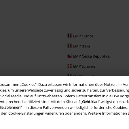
EMP France
EMP Italia
EMP Česká Republika
EMP Schweiz
EMP Ireland
zusammen „Cookies“. Dazu erfassen wir Informationen über Nutzer, ihr Verh
EMP Sverige
ies, um unsere Webseite zuverlässig und sicher zu halten, zur Verbesserun
, Social Media und auf Drittwebseiten. Sofern Datentransfers in die USA vo
Large Nederland
prechend zertifiziert sind. Mit dem Klick auf „
Geht klar!
“ willigst du ein
EMP Slovensko
lle ablehnen
“ – in diesem Fall verwenden wir lediglich erforderliche Cookies. 
n den
Cookie-Einstellungen
widerrufen oder ändern. Weitere Informationen 
EMP España