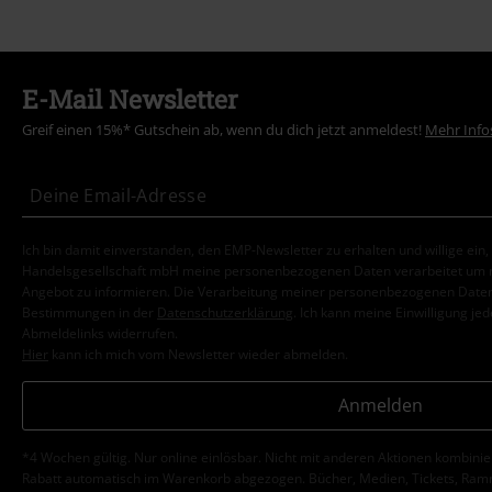
E-Mail Newsletter
Greif einen 15%* Gutschein ab, wenn du dich jetzt anmeldest!
Mehr Info
Ich bin damit einverstanden, den EMP-Newsletter zu erhalten und willige ein
Handelsgesellschaft mbH meine personenbezogenen Daten verarbeitet um mi
Angebot zu informieren. Die Verarbeitung meiner personenbezogenen Daten
Bestimmungen in der
Datenschutzerklärung
. Ich kann meine Einwilligung jed
Abmeldelinks widerrufen.
Hier
kann ich mich vom Newsletter wieder abmelden.
Anmelden
*4 Wochen gültig. Nur online einlösbar. Nicht mit anderen Aktionen kombini
Rabatt automatisch im Warenkorb abgezogen. Bücher, Medien, Tickets, Ramms