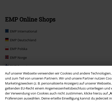
EMP Online Shops
EMP International
EMP Deutschland
EMP Polska
EMP Norge
EMP Suomi
Auf unserer Webseite verwenden wir Cookies und andere Technologien, 
EMP United Kingdom
und zum Teil von unseren Partnern. Wir und unsere Partner nutzen Cook
Marketingzwecken (z. B. personalisierte Anzeigen) auf unserer Webseite
EMP Danmark
geltenden EU-Recht einem Angemessenheitsbeschluss unterliegen und ents
EMP Österreich
der Verwendung von Cookies auch nicht zustimmen, klicke hierzu auf „
A
Präferenzen auswählen. Deine erteilte Einwilligung kannst du jederzeit i
Large Belgique