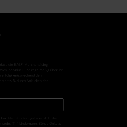
s
, dass die E.M.P. Merchandising
ch individuell und regelmäßig über ihr
 erfolgt entsprechend den
erzeit z. B. durch Anklicken des
erbar. Nach Codeeingabe wird dir der
tein, (Till) Lindemann, Böhse Onkelz,