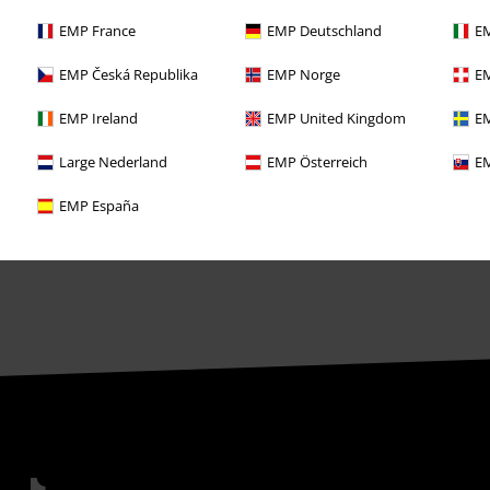
Gewinnspiele
EMP France
EMP Deutschland
EM
EMP Gutscheine bestellen
EMP Česká Republika
EMP Norge
EM
EMP Backstage Club
EMP Ireland
EMP United Kingdom
EM
Studentenrabatt
Large Nederland
EMP Österreich
EM
EMP España