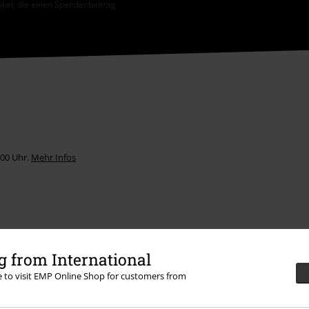
tikel, die einen Spendenbeitrag
:00 Uhr.
Mehr Infos
 from International
Angebote für dich
re to visit EMP Online Shop for customers from
Magazin