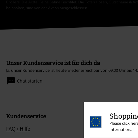
Broilers, Die Ärzte, Feine Sahne Fischfilet, Die Toten Hosen, Gutscheine & Ar
beinhalten, sind von der Aktion ausgeschlossen.
Unser Kundenservice ist für dich da
Ja, unser Kundenservice ist heute wieder erreichbar von 09:00 Uhr bis 14
Chat starten
Shopping
Kundenservice
Please click he
FAQ / Hilfe
International