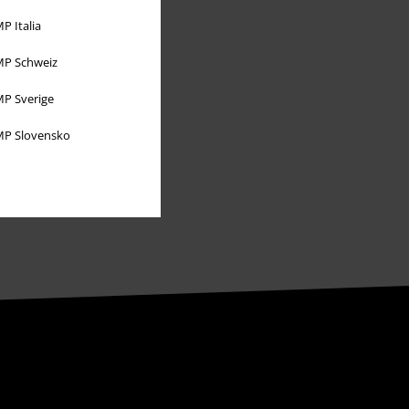
Partnerprogramm
P Italia
EMP Stores
P Schweiz
Nachhaltigkeit
P Sverige
Jobs bei EMP
P Slovensko