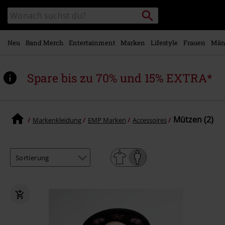
Zum
Packstation
Katalog
Hauptinhalt
suchen
durchsuchen
springen
Neu
Band Merch
Entertainment
Marken
Lifestyle
Frauen
Män
Spare bis zu 70% und 15% EXTRA*
Mützen (2)
Markenkleidung
EMP Marken
Accessoires