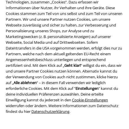
Technologien, zusammen „Cookies“. Dazu erfassen wir
Informationen über Nutzer, ihr Verhalten und ihre Geräte. Diese
Rechtliches
Cookies stammen zum Teil von uns selbst und zum Teil von unseren
Partnern. Wir und unsere Partner nutzen Cookies, um unsere
AGB
Webseite zuverlässig und sicher zu halten, zur Verbesserung und
Personalisierung unseres Shops, zur Analyse und zu
Impressum
Marketingzwecken (z. B. personalisierte Anzeigen) auf unserer
Webseite, Social Media und auf Drittwebseiten. Sofern
Datenschutz
Datentransfers in die USA vorgenommen werden, erfolgt dies nur zu
Partnern, welche nach dem aktuell geltenden EU-Recht einem
Entsorgung und Umweltschutz
Angemessenheitsbeschluss unterliegen und entsprechend
zertifiziert sind. Mit dem Klick auf „
Geht klar!
“ willigst du ein, dass wir
und unsere Partner Cookies nutzen können. Alternativ kannst du
Konformitätserklärung
der Verwendung von Cookies auch nicht zustimmen, klicke hierzu
auf „
Alle ablehnen
“ – in diesem Fall verwenden wir lediglich
Information zur Barrierefreiheit
erforderliche Cookies. Mit dem Klick auf "
Einstellungen
" kannst du
deine individuellen Präferenzen auswählen. Deine erteilte
Cookie-Einstellungen
Einwilligung kannst du jederzeit in den
Cookie-Einstellungen
widerrufen oder ändern. Weitere Informationen zum Datenschutz
Vertrag widerrufen
findest du hier
Datenschutzerklärung
.
Alle Preise inkl. gesetzlicher Mehrwertsteuer, zzgl.
Versandkosten