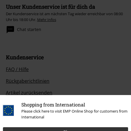
Unser Kundenservice ist für dich da
Der Kundenservice ist am nächsten Tag wieder erreichbar von 08:00
Uhr bis 18:00 Uhr.
Mehr Infos
Chat starten
Kundenservice
FAQ / Hilfe
Rückgaberichtlinien
Artikel zurücksenden
Größentabelle
Shopping from International
Please click here to visit EMP Online Shop for customers from
BSC Mitgliedschaft kündigen
International
Zahlungsarten