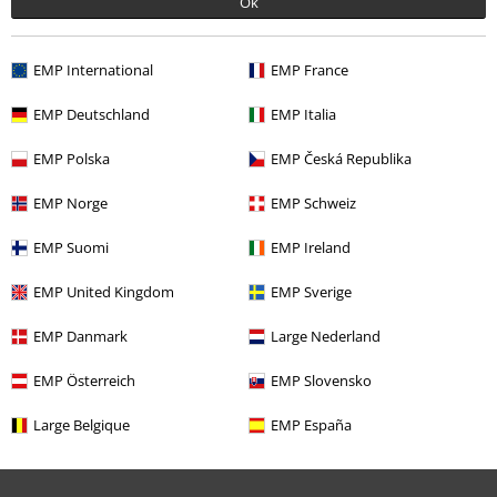
Ok
EMP International
EMP France
Angebote für dich
EMP Deutschland
EMP Italia
Magazin
EMP Polska
EMP Česká Republika
Gewinnspiele
EMP Norge
EMP Schweiz
EMP Gutscheine bestellen
EMP Suomi
EMP Ireland
EMP Backstage Club
EMP United Kingdom
EMP Sverige
Studentenrabatt
EMP Danmark
Large Nederland
EMP Österreich
EMP Slovensko
Über EMP
Large Belgique
EMP España
EMP Events