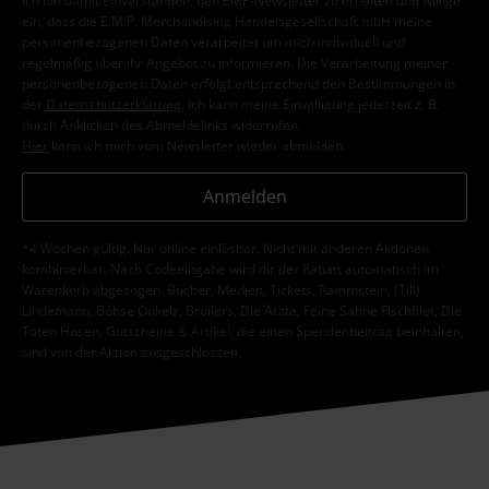
Ich bin damit einverstanden, den EMP-Newsletter zu erhalten und willige
ein, dass die E.M.P. Merchandising Handelsgesellschaft mbH meine
personenbezogenen Daten verarbeitet um mich individuell und
regelmäßig über ihr Angebot zu informieren. Die Verarbeitung meiner
personenbezogenen Daten erfolgt entsprechend den Bestimmungen in
der
Datenschutzerklärung
. Ich kann meine Einwilligung jederzeit z. B.
durch Anklicken des Abmeldelinks widerrufen.
Hier
kann ich mich vom Newsletter wieder abmelden.
Anmelden
*4 Wochen gültig. Nur online einlösbar. Nicht mit anderen Aktionen
kombinierbar. Nach Codeeingabe wird dir der Rabatt automatisch im
Warenkorb abgezogen. Bücher, Medien, Tickets, Rammstein, (Till)
Lindemann, Böhse Onkelz, Broilers, Die Ärzte, Feine Sahne Fischfilet, Die
Toten Hosen, Gutscheine & Artikel, die einen Spendenbeitrag beinhalten,
sind von der Aktion ausgeschlossen.