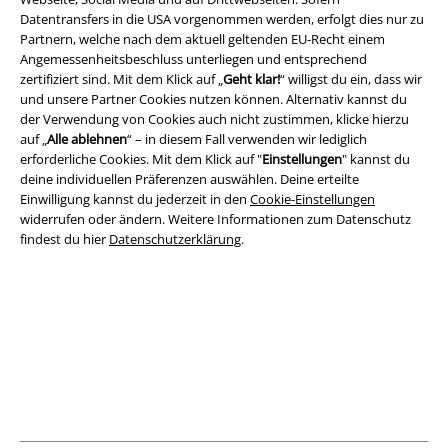
Datentransfers in die USA vorgenommen werden, erfolgt dies nur zu
AGB
Partnern, welche nach dem aktuell geltenden EU-Recht einem
Angemessenheitsbeschluss unterliegen und entsprechend
Impressum
zertifiziert sind. Mit dem Klick auf „
Geht klar!
“ willigst du ein, dass wir
und unsere Partner Cookies nutzen können. Alternativ kannst du
Datenschutz
der Verwendung von Cookies auch nicht zustimmen, klicke hierzu
auf „
Alle ablehnen
“ – in diesem Fall verwenden wir lediglich
Entsorgung und Umweltschutz
erforderliche Cookies. Mit dem Klick auf "
Einstellungen
" kannst du
deine individuellen Präferenzen auswählen. Deine erteilte
Einwilligung kannst du jederzeit in den
Cookie-Einstellungen
Konformitätserklärung
widerrufen oder ändern. Weitere Informationen zum Datenschutz
findest du hier
Datenschutzerklärung
.
Information zur Barrierefreiheit
Cookie-Einstellungen
Vertrag widerrufen
Alle Preise inkl. gesetzlicher Mehrwertsteuer, zzgl.
Versandkosten
© 1986-2026 E.M.P. Merchandising HGmbH