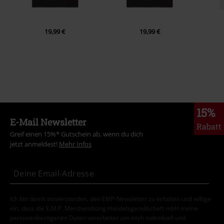
19,99 €
19,99 €
15%
E-Mail Newsletter
Rabatt
Greif einen 15%* Gutschein ab, wenn du dich
jetzt anmeldest!
Mehr Infos
Ich bin damit einverstanden, den EMP-Newsletter zu erhalten und willige
ein, dass die E.M.P. Merchandising Handelsgesellschaft mbH meine
personenbezogenen Daten verarbeitet um mich individuell und