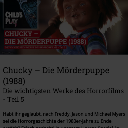
GAMING
IRON MAIDEN
EVENTS
Chucky – Die Mörderpuppe
GEWINNSPIELE
(1988)
Die wichtigsten Werke des Horrorfilms
STORES
- Teil 5
METALITY
Habt ihr geglaubt, nach Freddy, Jason und Michael Myers
sei die Horrorgeschichte der 1980er-Jahre zu Ende