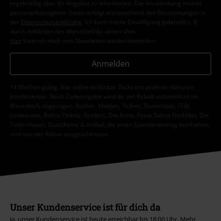
regelmäßig über ihr Angebot zu informieren. Die Verarbeitung meiner
personenbezogenen Daten erfolgt entsprechend den Bestimmungen in
der
Datenschutzerklärung
. Ich kann meine Einwilligung jederzeit z. B.
durch Anklicken des Abmeldelinks widerrufen.
Hier
kann ich mich vom Newsletter wieder abmelden.
Anmelden
*4 Wochen gültig. Nur online einlösbar. Nicht mit anderen Aktionen
kombinierbar. Nach Codeeingabe wird dir der Rabatt automatisch im
Warenkorb abgezogen. Bücher, Medien, Tickets, Rammstein, (Till)
Lindemann, Böhse Onkelz, Broilers, Die Ärzte, Feine Sahne Fischfilet, Die
Toten Hosen, Gutscheine & Artikel, die einen Spendenbeitrag beinhalten,
sind von der Aktion ausgeschlossen.
Unser Kundenservice ist für dich da
Ja, unser Kundenservice ist heute erreichbar bis 18:00 Uhr.
Mehr