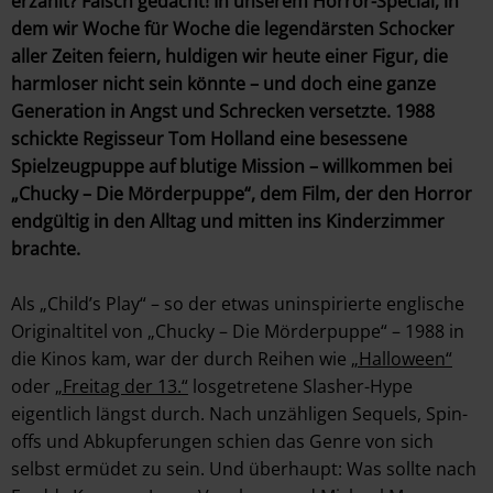
erzählt? Falsch gedacht! In unserem Horror-Special, in
dem wir Woche für Woche die legendärsten Schocker
aller Zeiten feiern, huldigen wir heute einer Figur, die
harmloser nicht sein könnte – und doch eine ganze
Generation in Angst und Schrecken versetzte. 1988
schickte Regisseur Tom Holland eine besessene
Spielzeugpuppe auf blutige Mission – willkommen bei
„Chucky – Die Mörderpuppe“, dem Film, der den Horror
endgültig in den Alltag und mitten ins Kinderzimmer
brachte.
Als „Child’s Play“ – so der etwas uninspirierte englische
Originaltitel von „Chucky – Die Mörderpuppe“ – 1988 in
die Kinos kam, war der durch Reihen wie
„Halloween“
oder
„Freitag der 13.“
losgetretene Slasher-Hype
eigentlich längst durch. Nach unzähligen Sequels, Spin-
offs und Abkupferungen schien das Genre von sich
selbst ermüdet zu sein. Und überhaupt: Was sollte nach