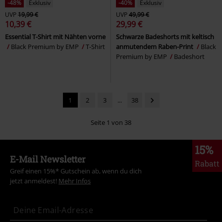
-48%
Exklusiv
-40%
Exklusiv
UVP
19,99 €
UVP
49,99 €
10,39 €
29,99 €
Essential T-Shirt mit Nähten vorne
Schwarze Badeshorts mit keltisch
Black Premium by EMP
T-Shirt
anmutendem Raben-Print
Black
Premium by EMP
Badeshort
1
2
3
...
38
Seite 1 von 38
15%
E-Mail Newsletter
Rabatt
Greif einen 15%* Gutschein ab, wenn du dich
jetzt anmeldest!
Mehr Infos