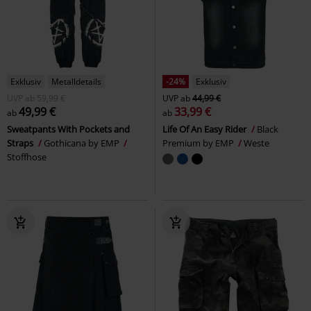
Exklusiv
Metalldetails
-24%
Exklusiv
UVP
ab
59,99 €
UVP
ab
44,99 €
49,99 €
33,99 €
ab
ab
Sweatpants With Pockets and
Life Of An Easy Rider
Black
Straps
Gothicana by EMP
Premium by EMP
Weste
Stoffhose