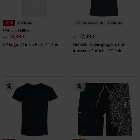
-32%
Exklusiv
Fast ausverkauft
Exklusiv
UVP
ab
24,99 €
16,99 €
17,99 €
ab
ab
LP Logo
Linkin Park
T-Shirt
Denken ist wie googeln, nur
krasser
Sprüche
T-Shirt