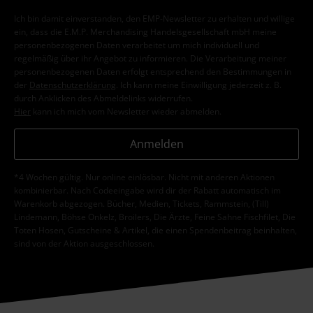
Ich bin damit einverstanden, den EMP-Newsletter zu erhalten und willige
ein, dass die E.M.P. Merchandising Handelsgesellschaft mbH meine
personenbezogenen Daten verarbeitet um mich individuell und
regelmäßig über ihr Angebot zu informieren. Die Verarbeitung meiner
personenbezogenen Daten erfolgt entsprechend den Bestimmungen in
der
Datenschutzerklärung
. Ich kann meine Einwilligung jederzeit z. B.
durch Anklicken des Abmeldelinks widerrufen.
Hier
kann ich mich vom Newsletter wieder abmelden.
Anmelden
*4 Wochen gültig. Nur online einlösbar. Nicht mit anderen Aktionen
kombinierbar. Nach Codeeingabe wird dir der Rabatt automatisch im
Warenkorb abgezogen. Bücher, Medien, Tickets, Rammstein, (Till)
Lindemann, Böhse Onkelz, Broilers, Die Ärzte, Feine Sahne Fischfilet, Die
Toten Hosen, Gutscheine & Artikel, die einen Spendenbeitrag beinhalten,
sind von der Aktion ausgeschlossen.