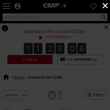
×
EMP
0
Merchandise
-
Packst
Katalog
suchen
Fanartikel
durchsuchen
Shop
für
Spare bis zu 70% und 15% EXTRA*
Rock
HAPPY WEEKEND
&
Entertainment
1
1
2
3
0
5
1
1
2
3
0
4
0
0
6
4
5
Schlag zu!
Code
WEEKEND
kopieren
Männer
Exklusiv bei EMP (2265)
Filtern