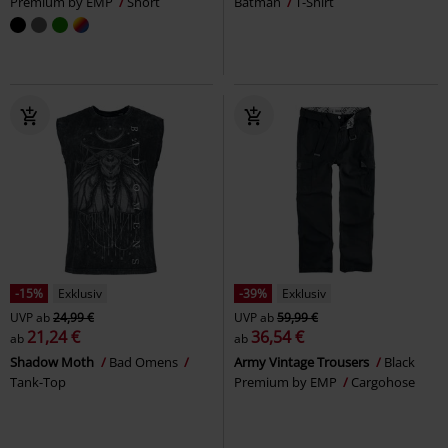
Premium by EMP
Short
Batman
T-Shirt
-15%
Exklusiv
-39%
Exklusiv
UVP
ab
24,99 €
UVP
ab
59,99 €
21,24 €
36,54 €
ab
ab
Shadow Moth
Bad Omens
Army Vintage Trousers
Black
Tank-Top
Premium by EMP
Cargohose