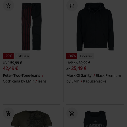
-29%
Exklusiv
-36%
Exklusiv
UVP
59,99 €
UVP
ab
39,99 €
42,49 €
25,49 €
ab
Pete - Two-Tone-Jeans
Mask Of Sanity
Black Premium
Gothicana by EMP
Jeans
by EMP
Kapuzenjacke