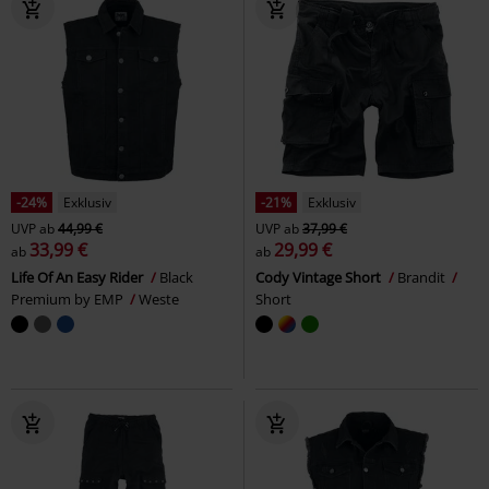
-24%
Exklusiv
-21%
Exklusiv
UVP
ab
44,99 €
UVP
ab
37,99 €
33,99 €
29,99 €
ab
ab
Life Of An Easy Rider
Black
Cody Vintage Short
Brandit
Premium by EMP
Weste
Short