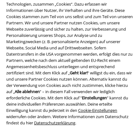
Technologien, zusammen „Cookies“. Dazu erfassen wir
Partnerprogramm
Informationen über Nutzer, ihr Verhalten und ihre Geräte. Diese
Cookies stammen zum Teil von uns selbst und zum Teil von unseren
EMP Stores
Partnern. Wir und unsere Partner nutzen Cookies, um unsere
Webseite zuverlässig und sicher zu halten, zur Verbesserung und
Nachhaltigkeit
Personalisierung unseres Shops, zur Analyse und zu
Marketingzwecken (z. B. personalisierte Anzeigen) auf unserer
Jobs bei EMP
Webseite, Social Media und auf Drittwebseiten. Sofern
Datentransfers in die USA vorgenommen werden, erfolgt dies nur zu
Partnern, welche nach dem aktuell geltenden EU-Recht einem
Angemessenheitsbeschluss unterliegen und entsprechend
zertifiziert sind. Mit dem Klick auf „
Geht klar!
“ willigst du ein, dass wir
und unsere Partner Cookies nutzen können. Alternativ kannst du
der Verwendung von Cookies auch nicht zustimmen, klicke hierzu
auf „
Alle ablehnen
“ – in diesem Fall verwenden wir lediglich
erforderliche Cookies. Mit dem Klick auf "
Einstellungen
" kannst du
deine individuellen Präferenzen auswählen. Deine erteilte
Community
Einwilligung kannst du jederzeit in den
Cookie-Einstellungen
widerrufen oder ändern. Weitere Informationen zum Datenschutz
findest du hier
Datenschutzerklärung
.