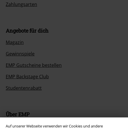
Zahlungsarten
Angebote für dich
Magazin
Gewinnspiele
EMP Gutscheine bestellen
EMP Backstage Club
Studentenrabatt
Über EMP
EMP Events
Auf unserer Webseite verwenden wir Cookies und andere