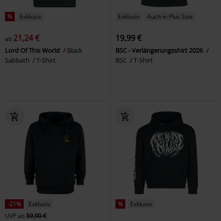
%
Exklusiv
Exklusiv
Auch in Plus Size
21,24 €
19,99 €
ab
Lord Of This World
Black
BSC - Verlängerungsshirt 2026
Sabbath
T-Shirt
BSC
T-Shirt
-21%
Exklusiv
%
Exklusiv
UVP
ab
59,90 €