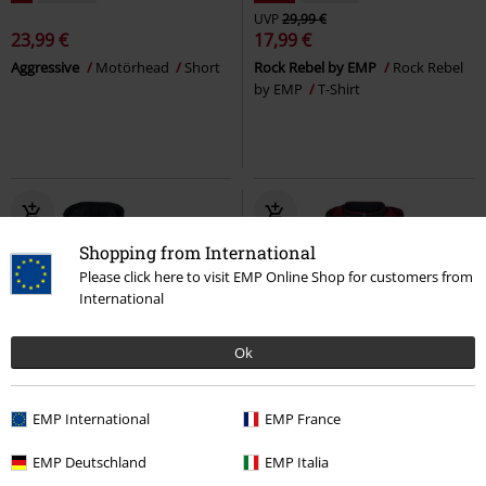
UVP
29,99 €
23,99 €
17,99 €
Aggressive
Motörhead
Short
Rock Rebel by EMP
Rock Rebel
by EMP
T-Shirt
Shopping from International
Please click here to visit EMP Online Shop for customers from
International
Ok
Fast ausverkauft
Exklusiv
-28%
Exklusiv
EMP International
EMP France
UVP
ab
82,99 €
249,99 €
59,49 €
ab
EMP Deutschland
EMP Italia
Master Of Puppets
Metallica
The Next Generation
Star Trek