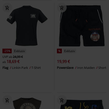
-25%
Exklusiv
%
Exklusiv
UVP
ab
24,99 €
18,69 €
19,99 €
ab
Flag
Linkin Park
T-Shirt
Powerslave
Iron Maiden
Short