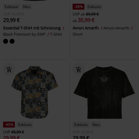
Exklusiv
Neu
-48%
Exklusiv
UVP
34,99 €
UVP
ab
69,99 €
29,99 €
35,99 €
ab
Essential T-Shirt mit Schnürung
Amon Amarth
Amon Amarth
Black Premium by EMP
T-Shirt
Short
-40%
Exklusiv
Exklusiv
Neu
UVP
49,99 €
UVP
34,99 €
29,99 €
29,99 €