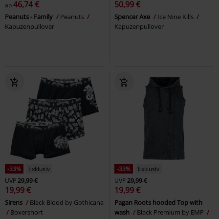
46,74 €
50,99 €
ab
Peanuts - Family
Peanuts
Spencer Axe
Ice Nine Kills
Kapuzenpullover
Kapuzenpullover
-33%
Exklusiv
-33%
Exklusiv
UVP
29,99 €
UVP
29,99 €
19,99 €
19,99 €
Sirens
Black Blood by Gothicana
Pagan Roots hooded Top with
Boxershort
wash
Black Premium by EMP