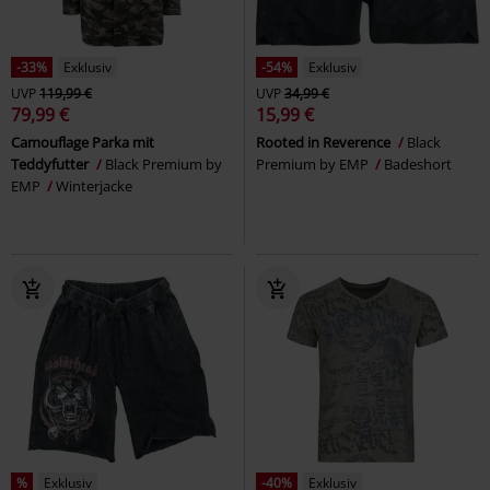
-33%
Exklusiv
-54%
Exklusiv
UVP
119,99 €
UVP
34,99 €
79,99 €
15,99 €
Camouflage Parka mit
Rooted in Reverence
Black
Teddyfutter
Black Premium by
Premium by EMP
Badeshort
EMP
Winterjacke
%
Exklusiv
-40%
Exklusiv