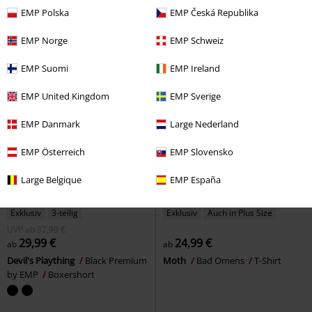
Lederjacke
Kapuzenjacke
EMP Polska
EMP Česká Republika
EMP Norge
EMP Schweiz
EMP Suomi
EMP Ireland
EMP United Kingdom
EMP Sverige
EMP Danmark
Large Nederland
EMP Österreich
EMP Slovensko
Large Belgique
EMP España
Exklusiv
3-teilig
Exklusiv
Auch in Plus Size
UVP
ab
37,99 €
29,99 €
24,99 €
ab
ab
Devil's Plaything
Black Premium
Moth
Bad Omens
T-Shirt
by EMP
Boxershort