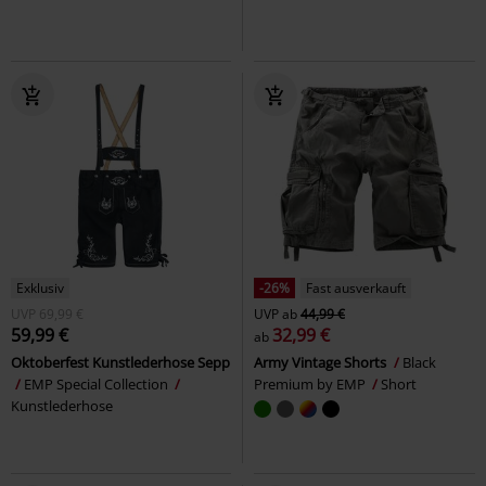
Exklusiv
-26%
Fast ausverkauft
UVP
69,99 €
UVP
ab
44,99 €
59,99 €
32,99 €
ab
Oktoberfest Kunstlederhose Sepp
Army Vintage Shorts
Black
EMP Special Collection
Premium by EMP
Short
Kunstlederhose