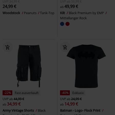
UVP
34,99 €
UVP
ab
59,99 €
24,99 €
49,99 €
ab
Woodstock
Peanuts
Tank-Top
Kilt
Black Premium by EMP
Mittellanger Rock
-22%
Fast ausverkauft
-40%
Exklusiv
UVP
ab
44,99 €
UVP
ab
24,99 €
34,99 €
14,99 €
ab
ab
Army Vintage Shorts
Black
Batman - Logo- Flock Print