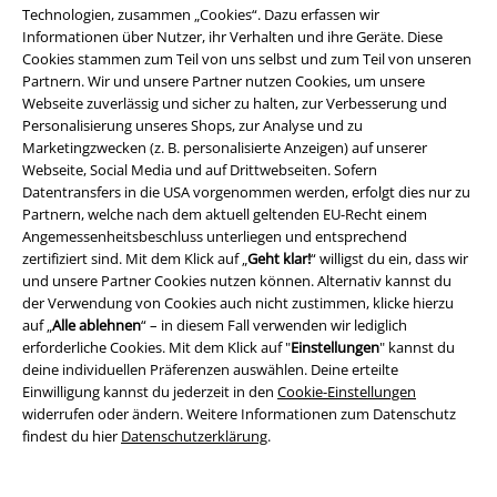
15%
Technologien, zusammen „Cookies“. Dazu erfassen wir
E-Mail Newsletter
Rabatt
Informationen über Nutzer, ihr Verhalten und ihre Geräte. Diese
Greif einen 15%* Gutschein ab, wenn du dich
Cookies stammen zum Teil von uns selbst und zum Teil von unseren
jetzt anmeldest!
Mehr Infos
Partnern. Wir und unsere Partner nutzen Cookies, um unsere
Webseite zuverlässig und sicher zu halten, zur Verbesserung und
Personalisierung unseres Shops, zur Analyse und zu
Marketingzwecken (z. B. personalisierte Anzeigen) auf unserer
Webseite, Social Media und auf Drittwebseiten. Sofern
Datentransfers in die USA vorgenommen werden, erfolgt dies nur zu
Ich bin damit einverstanden, den EMP-Newsletter zu erhalten und willige
Partnern, welche nach dem aktuell geltenden EU-Recht einem
ein, dass die E.M.P. Merchandising Handelsgesellschaft mbH meine
personenbezogenen Daten verarbeitet um mich individuell und
Angemessenheitsbeschluss unterliegen und entsprechend
regelmäßig über ihr Angebot zu informieren. Die Verarbeitung meiner
zertifiziert sind. Mit dem Klick auf „
Geht klar!
“ willigst du ein, dass wir
personenbezogenen Daten erfolgt entsprechend den Bestimmungen in
und unsere Partner Cookies nutzen können. Alternativ kannst du
der
Datenschutzerklärung
. Ich kann meine Einwilligung jederzeit z. B.
der Verwendung von Cookies auch nicht zustimmen, klicke hierzu
durch Anklicken des Abmeldelinks widerrufen.
auf „
Alle ablehnen
“ – in diesem Fall verwenden wir lediglich
Hier
kann ich mich vom Newsletter wieder abmelden.
erforderliche Cookies. Mit dem Klick auf "
Einstellungen
" kannst du
deine individuellen Präferenzen auswählen. Deine erteilte
Anmelden
Einwilligung kannst du jederzeit in den
Cookie-Einstellungen
widerrufen oder ändern. Weitere Informationen zum Datenschutz
findest du hier
Datenschutzerklärung
.
*4 Wochen gültig. Nur online einlösbar. Nicht mit anderen Aktionen
kombinierbar. Nach Codeeingabe wird dir der Rabatt automatisch im
Warenkorb abgezogen. Bücher, Medien, Tickets, Rammstein, (Till)