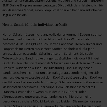
Auswahl an unterschiedlichen Designs, Motiven und Farben in unserem
EMP Online Shop zusammengetragen. Ob du dich dann letztendlich für
ein klassisches Modell, einen Loop Schal oder ein Bandana entscheidest,
liegt allein bei dir.
Herren Schals für dein individuelles Outfit
Herren Schals müssen nicht langweilig daherkommen! Zudem ist unser
Sortiment selbstverständlich nicht nur auf dicke Winterschals
beschränkt. Bei uns gibt es auch Herren Bandanas, Herren Tücher und
Loopschals für Herren aus leichten Stoffen. So findest du für jede
Jahreszeit den passenden Schal in unserem Sortiment. Die coolen
Totenkopf- und Bandmotive bringen zusätzliche Individualität in dein
Outfit. Du brauchst nicht mehr als Schwarz, um glücklich zu sein? Kein
Problem! Auch dann wirst du bei uns fündig. Und: Die stylischen
Bandanas sehen nicht nur um den Hals gut aus, sondern eignen sich
auch als ideales Accessoire auf dem Kopf. Sie schützen deinen Kopf vor
der Hitze und wirken einfach nur lässig. Oder wie wäre es mit einem der
klassischsten Accessoires überhaupt? Dem Palästinenserschal mit
Fransen? Gerade dann, wenn du in der Punk-, Rocker- oder
Alternativszene unterwegs bist, handelt es sich hierbei um eine
besonders stilsichere Möglichkeit, sich zu kleiden. Die meisten unserer
Herren Schals bestehen aus Baumwolle. Genauere Infos hierzu findest