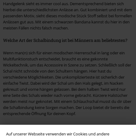
Handgelenk sieht es immer cool aus. Dementsprechend bieten sich
hierbei die unterschiedlichsten Anlässe an. Gut kombiniert und mit dem
passenden Motiv, sieht dieses modische Stück Stoff selbst bei formellen
Anlässen gut aus. Mit einem schwarzen Bandana kannst du hier in den
meisten Fällen nichts falsch machen.
Welche Art der Schalbindung ist bei Männern am beliebtesten?
Wenn man(n) sich für einen modischen Herrenschal in lang oder ein
Multifunktionstuch entscheidet, braucht es eine gekonnte
Wickeltechnik, um das Accessoire in Szene zu setzen. Schließlich soll der
Schal nicht schnöde von den Schultern hängen. Hier hast du
verschiedene Möglichkeiten. Die unkomplizierteste ist sicherlich der
einfache Twist. Dabei wird der Schal um den Hals gelegt, im Nacken
gekreuzt und vorne hängen gelassen. Bei dem halben Twist wird nur
eine Seite des Schals wieder nach vorne gebracht. Kürzere Halstücher
werden meist nur geknotet. Mit einem Schlauchschal musst du dir über
die Schalbindung keine Sorgen machen. Der Loop bietet dir bereits die
entsprechende Öffnung für deinen Kopf.
Auf unserer Webseite verwenden wir Cookies und andere