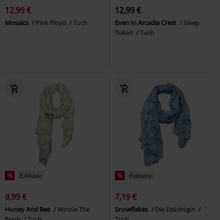
12,99 €
12,99 €
Mosaics
Pink Floyd
Tuch
Even In Arcadia Crest
Sleep
Token
Tuch
%
Exklusiv
%
Exklusiv
8,99 €
7,19 €
Honey And Bee
Winnie The
Snowflakes
Die Eiskönigin
Pooh
Tuch
Tuch