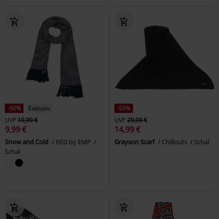
-50%
Exklusiv
-50%
UVP
19,99 €
UVP
29,99 €
9,99 €
14,99 €
Snow and Cold
RED by EMP
Grayson Scarf
Chillouts
Schal
Schal