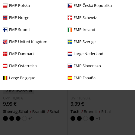
Grogu
Star Wars
Tuch
+1
EMP Polska
EMP Česká Republika
EMP Norge
EMP Schweiz
EMP Suomi
EMP Ireland
EMP United Kingdom
EMP Sverige
EMP Danmark
Large Nederland
EMP Österreich
EMP Slovensko
Large Belgique
EMP España
Fast ausverkauft
UVP
10,90 €
UVP
10,90 €
9,99 €
9,99 €
Shemag Schal
Brandit
Schal
Tuch
Brandit
Schal
+1
+1