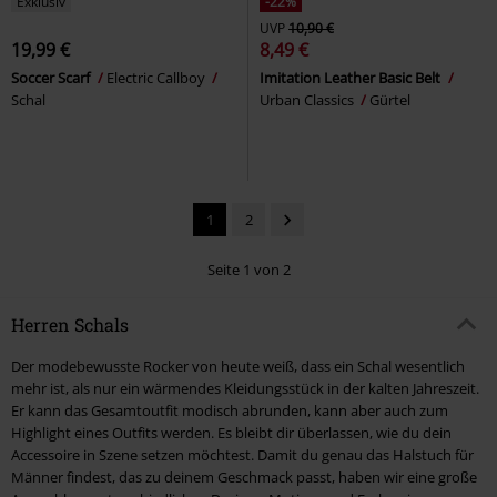
Exklusiv
-22%
UVP
10,90 €
19,99 €
8,49 €
Soccer Scarf
Electric Callboy
Imitation Leather Basic Belt
Schal
Urban Classics
Gürtel
1
2
Seite 1 von 2
Herren Schals
Der modebewusste Rocker von heute weiß, dass ein Schal wesentlich
mehr ist, als nur ein wärmendes Kleidungsstück in der kalten Jahreszeit.
Er kann das Gesamtoutfit modisch abrunden, kann aber auch zum
Highlight eines Outfits werden. Es bleibt dir überlassen, wie du dein
Accessoire in Szene setzen möchtest. Damit du genau das Halstuch für
Männer findest, das zu deinem Geschmack passt, haben wir eine große