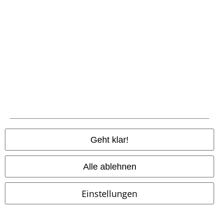
Lindemann, Böhse Onkelz, Broilers, Die Ärzte, Feine Sahne Fischfilet, Die
Toten Hosen, Gutscheine & Artikel, die einen Spendenbeitrag beinhalten,
sind von der Aktion ausgeschlossen.
Unser Kundenservice ist für dich da
Ja, unser Kundenservice ist heute wieder erreichbar von 09:00 Uhr bis
14:00 Uhr.
Mehr Infos
Chat starten
Geht klar!
Alle ablehnen
Kundenservice
Einstellungen
FAQ / Hilfe