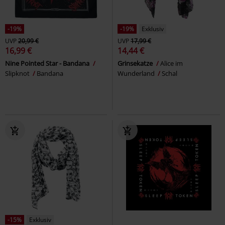
-19%
-19%
Exklusiv
UVP
20,99 €
UVP
17,99 €
16,99 €
14,44 €
Nine Pointed Star - Bandana
Grinsekatze
Alice im
Slipknot
Bandana
Wunderland
Schal
-15%
Exklusiv