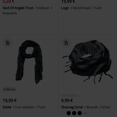
5,59 €
19,99 €
God Of Angels Trust
Volbeat
Logo
Motörhead
Tuch
Krawatte
Exklusiv
UVP
10,90 €
19,99 €
9,99 €
Eddie
Iron Maiden
Tuch
Shemag Schal
Brandit
Schal
+1