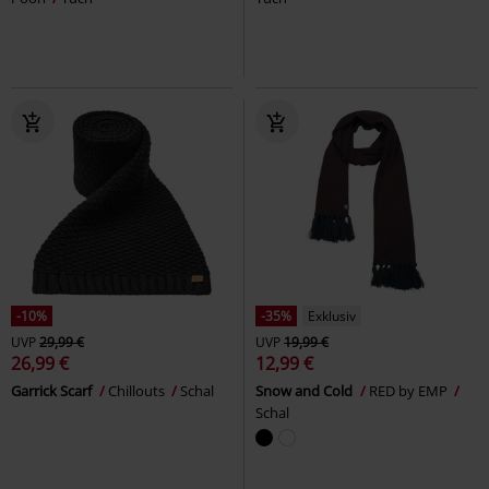
-10%
-35%
Exklusiv
UVP
29,99 €
UVP
19,99 €
26,99 €
12,99 €
Garrick Scarf
Chillouts
Schal
Snow and Cold
RED by EMP
Schal