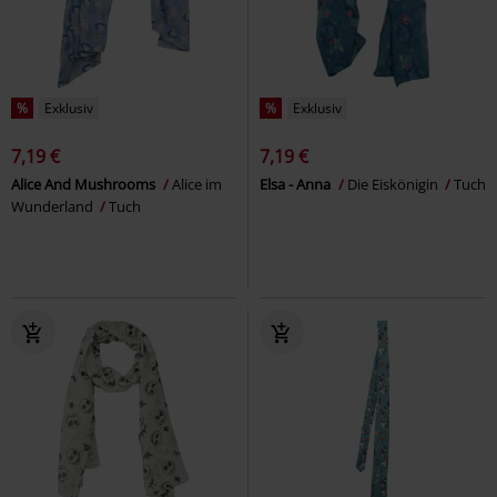
%
Exklusiv
%
Exklusiv
7,19 €
7,19 €
Alice And Mushrooms
Alice im
Elsa - Anna
Die Eiskönigin
Tuch
Wunderland
Tuch