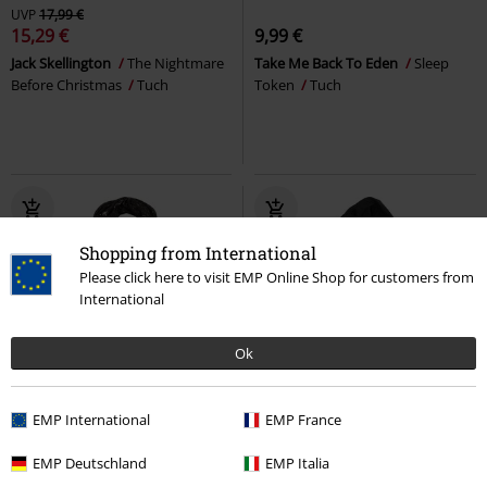
UVP
17,99 €
15,29 €
9,99 €
Jack Skellington
The Nightmare
Take Me Back To Eden
Sleep
Before Christmas
Tuch
Token
Tuch
Shopping from International
Please click here to visit EMP Online Shop for customers from
International
Ok
-15%
Exklusiv
EMP International
EMP France
UVP
17,99 €
UVP
10,90 €
15,29 €
9,99 €
EMP Deutschland
EMP Italia
The Mandalorian - Mando And
Shemag Schal
Brandit
Schal