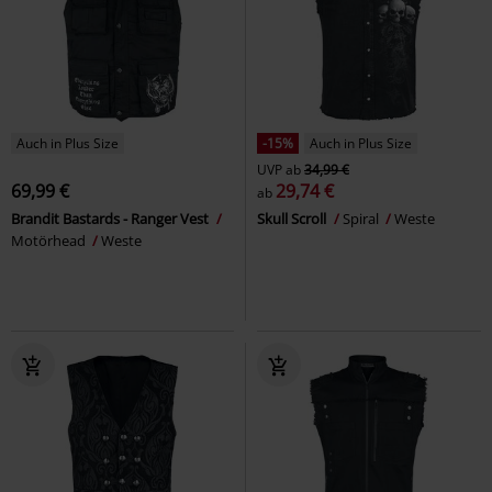
Auch in Plus Size
-15%
Auch in Plus Size
UVP
ab
34,99 €
69,99 €
29,74 €
ab
Brandit Bastards - Ranger Vest
Skull Scroll
Spiral
Weste
Motörhead
Weste