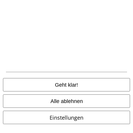
Rechtliches
AGB
Impressum
Datenschutz
Entsorgung und Umweltschutz
Konformitätserklärung
Geht klar!
Information zur Barrierefreiheit
Alle ablehnen
Cookie-Einstellungen
Einstellungen
Vertrag widerrufen