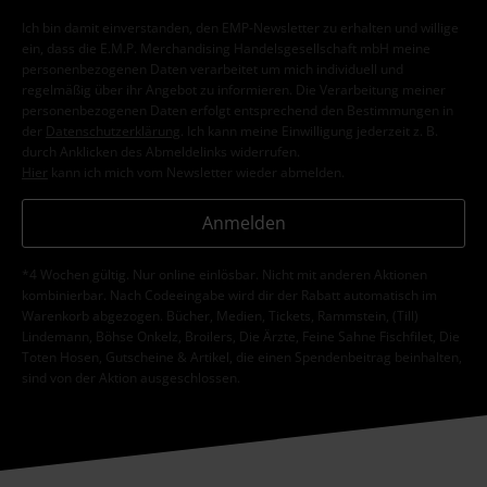
Ich bin damit einverstanden, den EMP-Newsletter zu erhalten und willige
ein, dass die E.M.P. Merchandising Handelsgesellschaft mbH meine
personenbezogenen Daten verarbeitet um mich individuell und
regelmäßig über ihr Angebot zu informieren. Die Verarbeitung meiner
personenbezogenen Daten erfolgt entsprechend den Bestimmungen in
der
Datenschutzerklärung
. Ich kann meine Einwilligung jederzeit z. B.
durch Anklicken des Abmeldelinks widerrufen.
Hier
kann ich mich vom Newsletter wieder abmelden.
Anmelden
*4 Wochen gültig. Nur online einlösbar. Nicht mit anderen Aktionen
kombinierbar. Nach Codeeingabe wird dir der Rabatt automatisch im
Warenkorb abgezogen. Bücher, Medien, Tickets, Rammstein, (Till)
Lindemann, Böhse Onkelz, Broilers, Die Ärzte, Feine Sahne Fischfilet, Die
Toten Hosen, Gutscheine & Artikel, die einen Spendenbeitrag beinhalten,
sind von der Aktion ausgeschlossen.