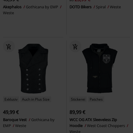
Akephalos
Gothicana by EMP
DOTD Bikers
Spiral
Weste
Weste
Exklusiv
Auch in Plus Size
Stickerei
Patches
49,99 €
89,99 €
Baroque Vest
Gothicana by
WCC OG ATX Sleeveless Zip
EMP
Weste
Hoodie
West Coast Choppers
Weste