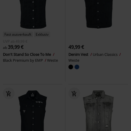
Fast ausverkauft
Exklusiv
UVP
ab
49,99 €
39,99 €
49,99 €
ab
Don't Stand So Close To Me
Denim Vest
Urban Classics
Black Premium by EMP
Weste
Weste