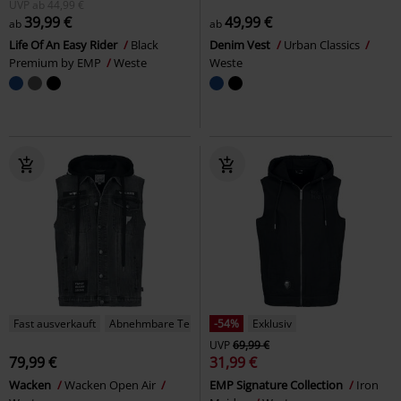
UVP
ab
44,99 €
39,99 €
49,99 €
ab
ab
Life Of An Easy Rider
Black
Denim Vest
Urban Classics
Premium by EMP
Weste
Weste
Fast ausverkauft
Abnehmbare Teile
-54%
Exklusiv
UVP
69,99 €
79,99 €
31,99 €
Wacken
Wacken Open Air
EMP Signature Collection
Iron