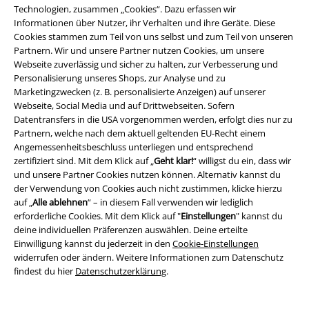
Technologien, zusammen „Cookies“. Dazu erfassen wir
Informationen über Nutzer, ihr Verhalten und ihre Geräte. Diese
EMP App
Cookies stammen zum Teil von uns selbst und zum Teil von unseren
Lade dir jetzt kostenlos unsere neue EMP App runter und genieße
Partnern. Wir und unsere Partner nutzen Cookies, um unsere
die vielen neuen Funktionen und Vorteile!
Webseite zuverlässig und sicher zu halten, zur Verbesserung und
Personalisierung unseres Shops, zur Analyse und zu
Marketingzwecken (z. B. personalisierte Anzeigen) auf unserer
Webseite, Social Media und auf Drittwebseiten. Sofern
Datentransfers in die USA vorgenommen werden, erfolgt dies nur zu
Partnern, welche nach dem aktuell geltenden EU-Recht einem
Angemessenheitsbeschluss unterliegen und entsprechend
A Warner Music Group Company
zertifiziert sind. Mit dem Klick auf „
Geht klar!
“ willigst du ein, dass wir
und unsere Partner Cookies nutzen können. Alternativ kannst du
der Verwendung von Cookies auch nicht zustimmen, klicke hierzu
auf „
Alle ablehnen
“ – in diesem Fall verwenden wir lediglich
erforderliche Cookies. Mit dem Klick auf "
Einstellungen
" kannst du
deine individuellen Präferenzen auswählen. Deine erteilte
Einwilligung kannst du jederzeit in den
Cookie-Einstellungen
widerrufen oder ändern. Weitere Informationen zum Datenschutz
findest du hier
Datenschutzerklärung
.