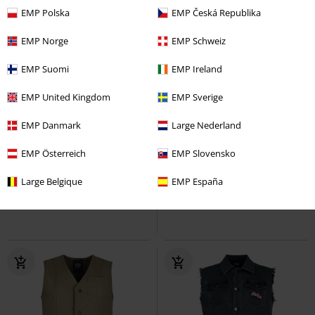
EMP Polska
EMP Česká Republika
EMP Norge
EMP Schweiz
EMP Suomi
EMP Ireland
EMP United Kingdom
EMP Sverige
Fast ausverkauft
Exklusiv
Stickerei
Metalldetails
EMP Danmark
Large Nederland
UVP
89,99 €
79,99 €
69,99 €
ab
EMP Österreich
EMP Slovensko
EMP Signature Collection
Five
Wacken
Wacken Open Air
Large Belgique
EMP España
Finger Death Punch
Weste
Weste