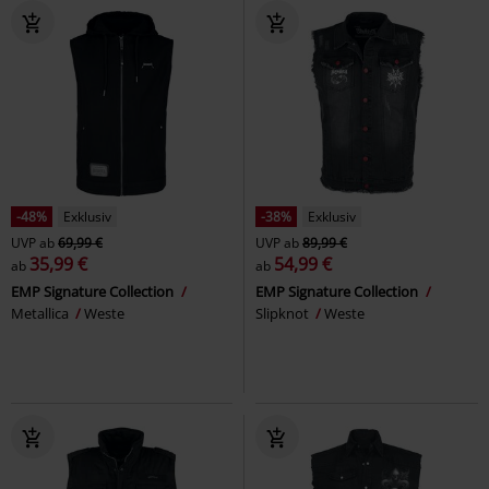
-48%
Exklusiv
-38%
Exklusiv
UVP
ab
69,99 €
UVP
ab
89,99 €
35,99 €
54,99 €
ab
ab
EMP Signature Collection
EMP Signature Collection
Metallica
Weste
Slipknot
Weste