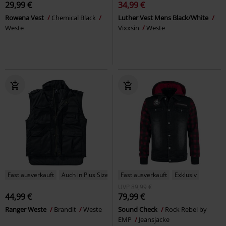
29,99 €
34,99 €
Rowena Vest
Chemical Black
Luther Vest Mens Black/White
Weste
Vixxsin
Weste
Fast ausverkauft
Auch in Plus Size
Fast ausverkauft
Exklusiv
UVP
89,99 €
44,99 €
79,99 €
Ranger Weste
Brandit
Weste
Sound Check
Rock Rebel by
EMP
Jeansjacke