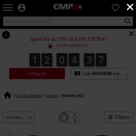
×
EMP
0
Merchandise
-
Packst
Katalog
suchen
Fanartikel
durchsuchen
Shop
für
Spare bis zu 70% und 15% EXTRA*
Rock
HAPPY WEEKEND
&
Entertainment
1
2
0
4
3
6
1
2
0
4
3
5
3
3
7
5
6
Schlag zu!
Code
WEEKEND
kopieren
Große Größen
Jacken
Westen (52)
Filtern