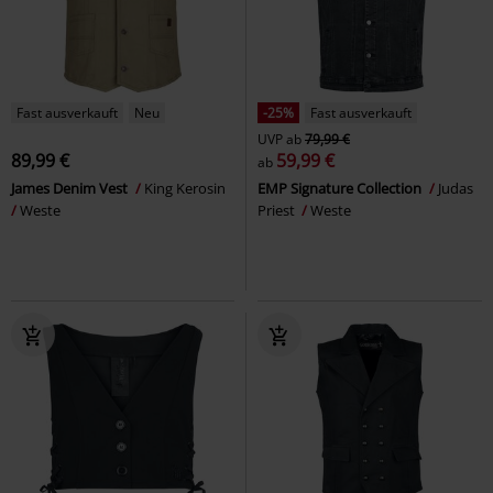
Fast ausverkauft
Neu
-25%
Fast ausverkauft
UVP
ab
79,99 €
89,99 €
59,99 €
ab
James Denim Vest
King Kerosin
EMP Signature Collection
Judas
Weste
Priest
Weste