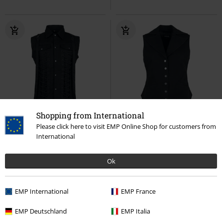
Shopping from International
-23%
Schnürung
-40%
Exklusiv
Please click here to visit EMP Online Shop for customers from
UVP
ab
64,99 €
UVP
49,99 €
International
49,99 €
29,99 €
ab
Nolen Vest Mens Black
Vixxsin
Dark Romance
Gothicana by
Ok
Weste
EMP
Weste
EMP International
EMP France
EMP Deutschland
EMP Italia