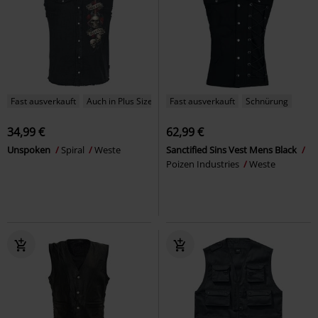
Fast ausverkauft
Auch in Plus Size
Fast ausverkauft
Schnürung
34,99 €
62,99 €
Unspoken
Spiral
Weste
Sanctified Sins Vest Mens Black
Poizen Industries
Weste