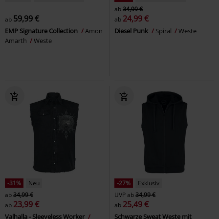
ab
34,99 €
59,99 €
24,99 €
ab
ab
EMP Signature Collection
Amon
Diesel Punk
Spiral
Weste
Amarth
Weste
-31%
Neu
-27%
Exklusiv
ab
34,99 €
UVP
ab
34,99 €
23,99 €
25,49 €
ab
ab
Valhalla - Sleeveless Worker
Schwarze Sweat Weste mit