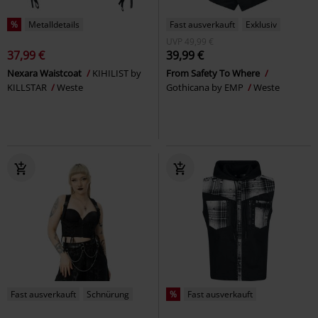
%
Metalldetails
Fast ausverkauft
Exklusiv
UVP
49,99 €
37,99 €
39,99 €
Nexara Waistcoat
KIHILIST by
From Safety To Where
KILLSTAR
Weste
Gothicana by EMP
Weste
Fast ausverkauft
Schnürung
%
Fast ausverkauft