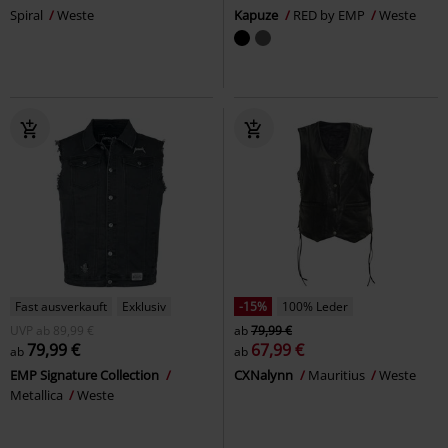
Spiral
Weste
Kapuze
RED by EMP
Weste
Fast ausverkauft
Exklusiv
-15%
100% Leder
UVP
ab
89,99 €
ab
79,99 €
79,99 €
67,99 €
ab
ab
EMP Signature Collection
CXNalynn
Mauritius
Weste
Metallica
Weste