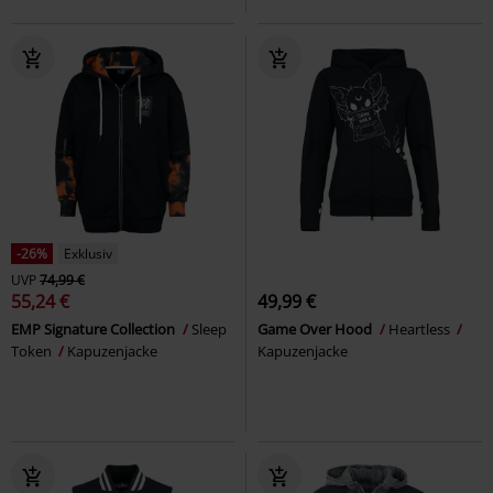
-26%
Exklusiv
UVP
74,99 €
55,24 €
49,99 €
EMP Signature Collection
Sleep
Game Over Hood
Heartless
Token
Kapuzenjacke
Kapuzenjacke