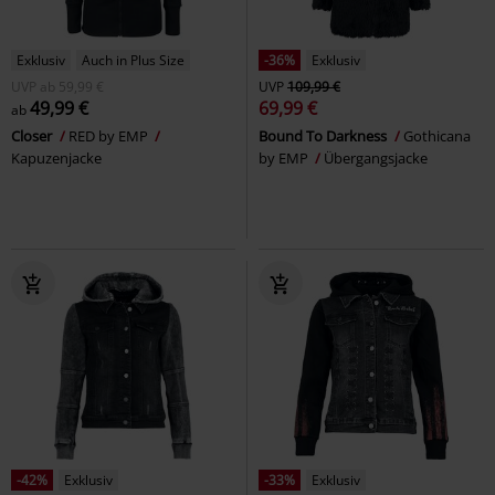
Exklusiv
Auch in Plus Size
-36%
Exklusiv
UVP
ab
59,99 €
UVP
109,99 €
49,99 €
69,99 €
ab
Closer
RED by EMP
Bound To Darkness
Gothicana
Kapuzenjacke
by EMP
Übergangsjacke
-42%
Exklusiv
-33%
Exklusiv