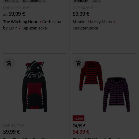
Exklusiv
Metalldetails
Exklusiv
Neu
UVP
ab
69,99 €
UVP
64,99 €
59,99 €
59,99 €
ab
The Witching Hour
Gothicana
Minnie
Micky Maus
by EMP
Kapuzenjacke
Kapuzenjacke
-26%
UVP
61,99 €
74,99 €
59,99 €
54,99 €