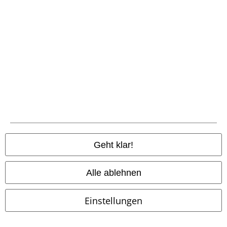
Der Kundenservice ist am nächsten Tag wieder erreichbar von 08:00
Uhr bis 18:00 Uhr.
Mehr Infos
Chat starten
Kundenservice
FAQ / Hilfe
Rückgaberichtlinien
Artikel zurücksenden
Geht klar!
Größentabelle
Alle ablehnen
BSC Mitgliedschaft kündigen
Einstellungen
Zahlungsarten