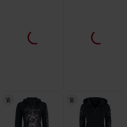
-36%
Exklusiv
Fast ausverkauft
UVP
109,99 €
69,99 €
49,99 €
The Witching Hour
Gothicana
Teddy Hoodie
Forplay
by EMP
Winterjacke
Kapuzenjacke