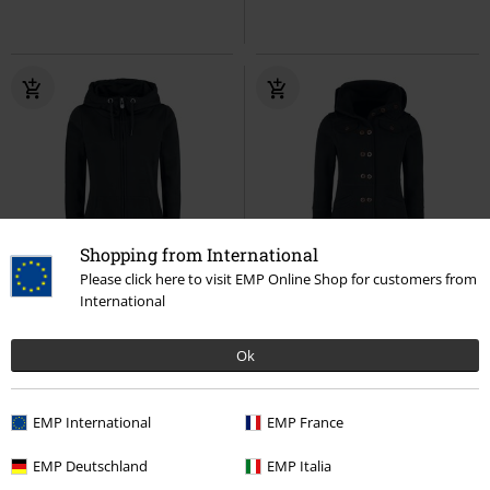
Shopping from International
Please click here to visit EMP Online Shop for customers from
-32%
Exklusiv
-32%
Exklusiv
International
UVP
ab
49,99 €
UVP
ab
49,99 €
33,99 €
33,99 €
ab
ab
Ok
Freaking Out Loud
Black
Cushy Coat
RED by EMP
Premium by EMP
Kapuzenjacke
Kapuzenjacke
EMP International
EMP France
EMP Deutschland
EMP Italia