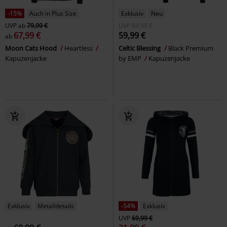
-15%
Auch in Plus Size
Exklusiv
Neu
UVP
ab
79,99 €
UVP
69,99 €
67,99 €
59,99 €
ab
Moon Cats Hood
Heartless
Celtic Blessing
Black Premium
Kapuzenjacke
by EMP
Kapuzenjacke
Exklusiv
Metalldetails
-54%
Exklusiv
UVP
69,99 €