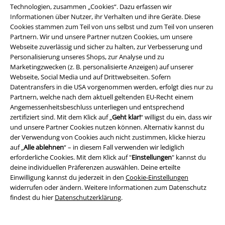
personenbezogenen Daten verarbeitet um mich individuell und
Technologien, zusammen „Cookies“. Dazu erfassen wir
regelmäßig über ihr Angebot zu informieren. Die Verarbeitung meiner
Informationen über Nutzer, ihr Verhalten und ihre Geräte. Diese
personenbezogenen Daten erfolgt entsprechend den Bestimmungen in
Cookies stammen zum Teil von uns selbst und zum Teil von unseren
der
Datenschutzerklärung
. Ich kann meine Einwilligung jederzeit z. B.
Partnern. Wir und unsere Partner nutzen Cookies, um unsere
durch Anklicken des Abmeldelinks widerrufen.
Webseite zuverlässig und sicher zu halten, zur Verbesserung und
Hier
kann ich mich vom Newsletter wieder abmelden.
Personalisierung unseres Shops, zur Analyse und zu
Marketingzwecken (z. B. personalisierte Anzeigen) auf unserer
Anmelden
Webseite, Social Media und auf Drittwebseiten. Sofern
Datentransfers in die USA vorgenommen werden, erfolgt dies nur zu
Partnern, welche nach dem aktuell geltenden EU-Recht einem
*4 Wochen gültig. Nur online einlösbar. Nicht mit anderen Aktionen
Angemessenheitsbeschluss unterliegen und entsprechend
kombinierbar. Nach Codeeingabe wird dir der Rabatt automatisch im
zertifiziert sind. Mit dem Klick auf „
Geht klar!
“ willigst du ein, dass wir
Warenkorb abgezogen. Bücher, Medien, Tickets, Rammstein, (Till)
und unsere Partner Cookies nutzen können. Alternativ kannst du
Lindemann, Böhse Onkelz, Broilers, Die Ärzte, Feine Sahne Fischfilet, Die
Toten Hosen, Gutscheine & Artikel, die einen Spendenbeitrag beinhalten,
der Verwendung von Cookies auch nicht zustimmen, klicke hierzu
sind von der Aktion ausgeschlossen.
auf „
Alle ablehnen
“ – in diesem Fall verwenden wir lediglich
erforderliche Cookies. Mit dem Klick auf "
Einstellungen
" kannst du
deine individuellen Präferenzen auswählen. Deine erteilte
Einwilligung kannst du jederzeit in den
Cookie-Einstellungen
widerrufen oder ändern. Weitere Informationen zum Datenschutz
findest du hier
Datenschutzerklärung
.
Unser Kundenservice ist für dich da