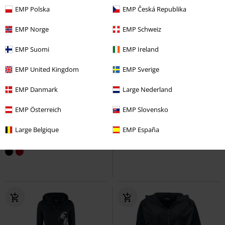
EMP Polska
EMP Česká Republika
EMP Norge
EMP Schweiz
EMP Suomi
EMP Ireland
EMP United Kingdom
EMP Sverige
EMP Danmark
Large Nederland
Auch in Plus Size
-29%
Exklusiv
UVP
ab
59,99 €
EMP Österreich
EMP Slovensko
49,99 €
42,49 €
ab
ab
Large Belgique
EMP España
Ladies Sweat Parka
Urban
Freaking Out Loud
Full Volume
Classics
Kapuzenjacke
by EMP
Kapuzenjacke