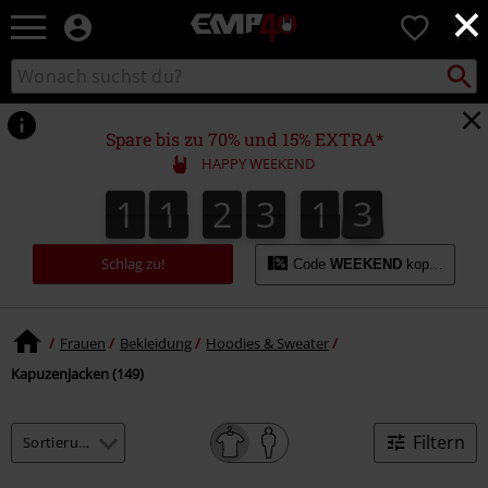
×
EMP
0
Merchandise
-
Packst
Katalog
suchen
Fanartikel
durchsuchen
Shop
für
Spare bis zu 70% und 15% EXTRA*
Rock
HAPPY WEEKEND
&
Entertainment
1
1
2
3
1
2
1
1
2
3
1
1
3
1
2
Schlag zu!
Code
WEEKEND
kopieren
Frauen
Bekleidung
Hoodies & Sweater
Kapuzenjacken (149)
Filtern