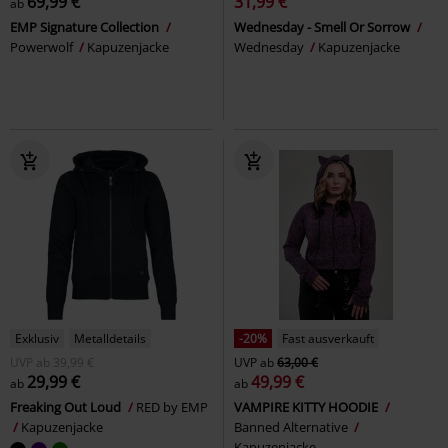
69,99 €
31,99 €
ab
EMP Signature Collection
Wednesday - Smell Or Sorrow
Powerwolf
Kapuzenjacke
Wednesday
Kapuzenjacke
Exklusiv
Metalldetails
-20%
Fast ausverkauft
UVP
ab
39,99 €
UVP
ab
63,00 €
29,99 €
49,99 €
ab
ab
Freaking Out Loud
RED by EMP
VAMPIRE KITTY HOODIE
Kapuzenjacke
Banned Alternative
Kapuzenjacke