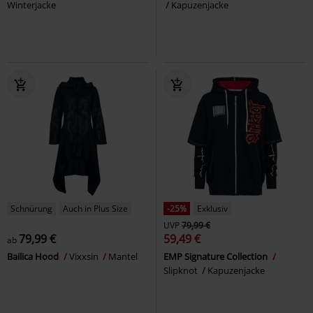
Winterjacke
Kapuzenjacke
Schnürung
Auch in Plus Size
-25%
Exklusiv
UVP
79,99 €
79,99 €
59,49 €
ab
Bailica Hood
Vixxsin
Mantel
EMP Signature Collection
Slipknot
Kapuzenjacke