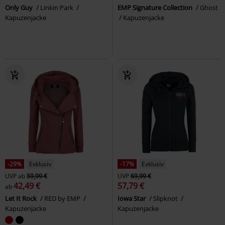
Only Guy
Linkin Park
EMP Signature Collection
Ghost
Kapuzenjacke
Kapuzenjacke
-29%
Exklusiv
-17%
Exklusiv
UVP
ab
59,99 €
UVP
69,99 €
42,49 €
57,79 €
ab
Let It Rock
RED by EMP
Iowa Star
Slipknot
Kapuzenjacke
Kapuzenjacke