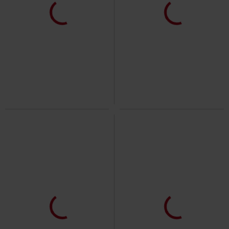
-36%
Exklusiv
-36%
Exklusiv
UVP
ab
39,99 €
UVP
ab
39,99 €
25,49 €
25,49 €
ab
ab
Freaking Out Loud
RED by EMP
Freaking Out Loud
Black
Kapuzenjacke
Premium by EMP
Kapuzenjacke
Exklusiv
Oversize
UVP
59,90 €