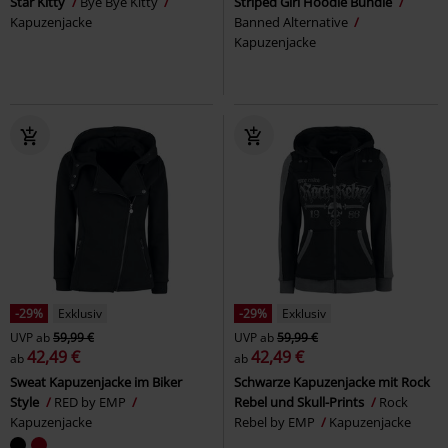
Star Kitty
Bye Bye Kitty
Striped Girl Hoodie Bundle
Kapuzenjacke
Banned Alternative
Kapuzenjacke
-29%
Exklusiv
-29%
Exklusiv
UVP
ab
59,99 €
UVP
ab
59,99 €
42,49 €
42,49 €
ab
ab
Sweat Kapuzenjacke im Biker
Schwarze Kapuzenjacke mit Rock
Style
RED by EMP
Rebel und Skull-Prints
Rock
Kapuzenjacke
Rebel by EMP
Kapuzenjacke