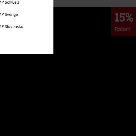
P Schweiz
15%
P Sverige
P Slovensko
Rabatt