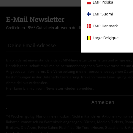
EMP Polska
EMP Suomi
E-Mail Newsletter
EMP Danmark
Greif einen 15%* Gutschein ab, wenn du dich jetzt anmeldest!
Mehr Info
Large Belgique
Ich bin damit einverstanden, den EMP-Newsletter zu erhalten und willige ein
Handelsgesellschaft mbH meine personenbezogenen Daten verarbeitet um mi
Angebot zu informieren. Die Verarbeitung meiner personenbezogenen Daten
Bestimmungen in der
Datenschutzerklärung
. Ich kann meine Einwilligung jed
Abmeldelinks widerrufen.
Hier
kann ich mich vom Newsletter wieder abmelden.
Anmelden
*4 Wochen gültig. Nur online einlösbar. Nicht mit anderen Aktionen kombini
Rabatt automatisch im Warenkorb abgezogen. Bücher, Medien, Tickets, Ramms
Broilers, Die Ärzte, Feine Sahne Fischfilet, Die Toten Hosen, Gutscheine & Ar