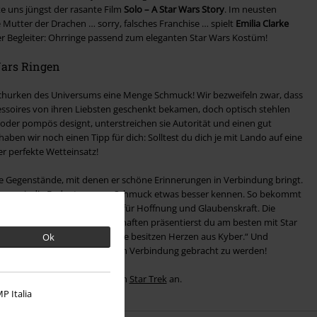
te uns jüngst der rasante Film
Solo – A Star Wars Story
. Im neusten
e Mutter der Drachen … sorry, falsches Franchise … spielt
Emilia Clarke
ger Begleiter: Ohrringe passend zum eleganten Star Wars Kostüm!
Wars Ringen
churken des Universums eine Menge Schmuck! Wir bezweifeln zwar, dass
ssoires von ihren Liebsten geschenkt bekamen, doch optisch stehlen
oder pompös designt, unterstreichen sie Autorität und einen gut
aben wir noch einen Tipp für dich: Solltest du dich je mit Lando auf eine
r perfekte Wetteinsatz!
e Gegenstände, mit denen er schöne Erinnerungen in Verbindung bringt.
nen wir die Bedeutung von Schmuck etwas besser kennen. So bekommt
r-Kette geschenkt, ein Symbol für Hoffnung und Glaubenskraft. Die
stbewusstsein: Diese Eigenschaften präsentierst du am besten mit Star
rte uns: „Die stärksten Sterne besitzen Herzen aus Kyber.“ Und
Ok
 Erinnerungen, mit Schmuck in Verbindung gebracht zu werden!
hy Merch
und unser Merch von
Star Trek
an.
P Italia