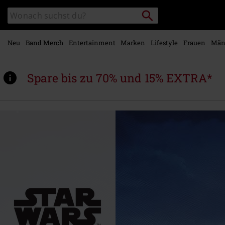
Zum
Packstation
Katalog
Hauptinhalt
suchen
durchsuchen
springen
Neu
Band Merch
Entertainment
Marken
Lifestyle
Frauen
Män
Spare bis zu 70% und 15% EXTRA*