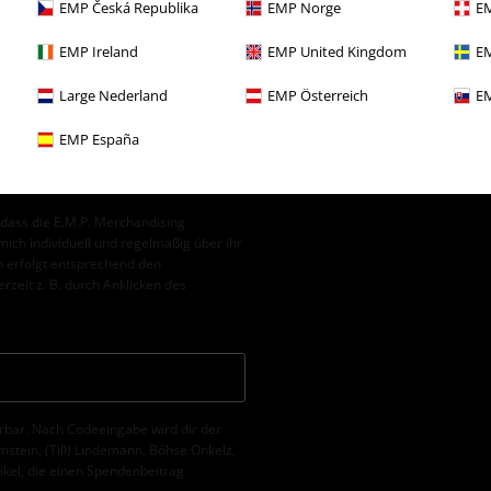
EMP Česká Republika
EMP Norge
EM
EMP Ireland
EMP United Kingdom
EM
Large Nederland
EMP Österreich
EM
s
EMP España
, dass die E.M.P. Merchandising
ch individuell und regelmäßig über ihr
 erfolgt entsprechend den
erzeit z. B. durch Anklicken des
erbar. Nach Codeeingabe wird dir der
tein, (Till) Lindemann, Böhse Onkelz,
tikel, die einen Spendenbeitrag