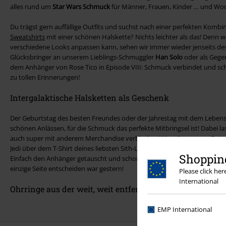
alles rund um
Star Wars Schmuck
für Männer, Frauen, Kinder … und Woo
Du trägst gern auffällige Outfits und suchst nach einer perfekten Kombi
Sweatshirts
mit einer schönen Halskette? Nichts leichter als das! Denn 
verschiedene Looks anpassen kann, sehen wir immer wieder jenseits de
Glücksbringer an unserem Lieblings-Schmuggler
Han Solo
oder als Gege
dem Anhänger von Rose Tico in Episode VIII: Schmuck verbindet und s
zu tollen Erinnerungen!
Intergalaktische Halsketten als Geschenk
Der Geburtstag des besten Freundes oder der Jahrestag mit dem Lebenspa
schönen Anlässen, für die Schmuck das perfekte Mitbringsel ist! Dabei la
auch super mit anderem Merchandise verbinden: Wie wäre es zum Beispiel
Jedi über dem T-Shirt deines liebsten Sith-Lords? Mit Star Wars Ketten bi
Shopping
Einfach den Anhänger getauscht und schon präsentierst du ein neues S
einzige Seite entscheiden war gestern!
Please click he
International
Ohrringe aus der weit, weit entfernen Galaxis
EMP International