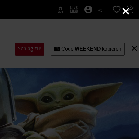
×
0
Login
Schlag zu!
Code
WEEKEND
kopieren