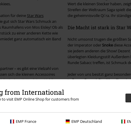
kiees.
Wert die kleinen Stecker haben, zeig
Streifen der Weltraum Saga spielt di
nation für deine
Star Wars
die geheimnisvolle Qi´ra. Ihr ständi
wie gut sich Star Wars Schmuck an
Die Macht ist stark in Star 
s Raumhafens von Mos Eisley! Ob als
nstück zu einer anderen Kette wie
chmiedet ganz automatisch ein Band
Nicht umsonst trugen die größten S
der Imperator oder
Snoke
diese Acce
sie jedem anderen die Show! Dezent 
überlegten Kleidungsstil! Außerdem h
Runde Sabacc treffen, ist Schmuck de
rtner – es gibt eine Vielzahl von
ssen sich die kleinen Accessoires
Jeder von uns besitzt ganz besonder
 mit einer Kette deines Lieblings-
In
Rogue One – A Star Wars Story
ler
st du außerdem total flexibel!
Jyn Erso von ihrer Mutter eine Kybe
 from International
ymbol um deinen Hals. Für eine
Anhänger stehen für Stärke und Selb
War Schmuck! Schon Chirrut Îmwe leh
re to visit EMP Online Shop for customers from
genauso verdienen es die schönsten
Schau dir auch unser
Sons Of Anarc
EMP France
EMP Deutschland
EM