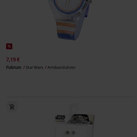
%
7,19 €
Fulcrum
Star Wars
Armbanduhren