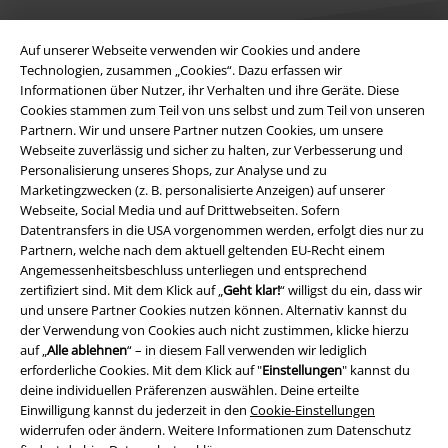
Auf unserer Webseite verwenden wir Cookies und andere
Technologien, zusammen „Cookies“. Dazu erfassen wir
Informationen über Nutzer, ihr Verhalten und ihre Geräte. Diese
Cookies stammen zum Teil von uns selbst und zum Teil von unseren
Rechtliches
Partnern. Wir und unsere Partner nutzen Cookies, um unsere
Webseite zuverlässig und sicher zu halten, zur Verbesserung und
AGB
Personalisierung unseres Shops, zur Analyse und zu
Marketingzwecken (z. B. personalisierte Anzeigen) auf unserer
Impressum
Webseite, Social Media und auf Drittwebseiten. Sofern
Datentransfers in die USA vorgenommen werden, erfolgt dies nur zu
Datenschutz
Partnern, welche nach dem aktuell geltenden EU-Recht einem
Angemessenheitsbeschluss unterliegen und entsprechend
Entsorgung und Umweltschutz
zertifiziert sind. Mit dem Klick auf „
Geht klar!
“ willigst du ein, dass wir
und unsere Partner Cookies nutzen können. Alternativ kannst du
der Verwendung von Cookies auch nicht zustimmen, klicke hierzu
Konformitätserklärung
auf „
Alle ablehnen
“ – in diesem Fall verwenden wir lediglich
erforderliche Cookies. Mit dem Klick auf "
Einstellungen
" kannst du
Information zur Barrierefreiheit
deine individuellen Präferenzen auswählen. Deine erteilte
Einwilligung kannst du jederzeit in den
Cookie-Einstellungen
Cookie-Einstellungen
widerrufen oder ändern. Weitere Informationen zum Datenschutz