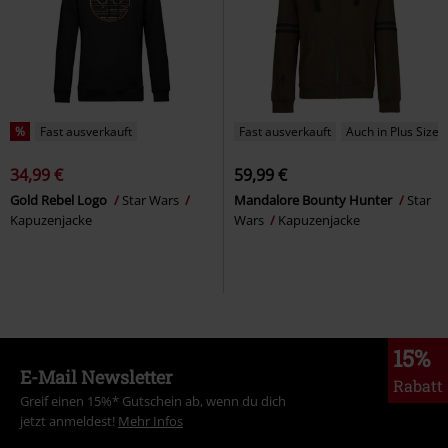
%
Fast ausverkauft
Fast ausverkauft
Auch in Plus Size
34,99 €
59,99 €
Gold Rebel Logo
Star Wars
Mandalore Bounty Hunter
Star
Kapuzenjacke
Wars
Kapuzenjacke
15%
E-Mail Newsletter
Rabatt
Greif einen 15%* Gutschein ab, wenn du dich
jetzt anmeldest!
Mehr Infos