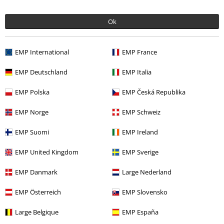
Ok
Unser Kundenservice ist für dich da
EMP International
EMP France
Ja, unser Kundenservice ist heute wieder erreichbar von 08:00 Uhr bis
EMP Deutschland
EMP Italia
18:00 Uhr.
Mehr Infos
Chat starten
EMP Polska
EMP Česká Republika
EMP Norge
EMP Schweiz
EMP Suomi
EMP Ireland
Kundenservice
EMP United Kingdom
EMP Sverige
FAQ / Hilfe
EMP Danmark
Large Nederland
Rückgaberichtlinien
EMP Österreich
EMP Slovensko
Artikel zurücksenden
Large Belgique
EMP España
Größentabelle