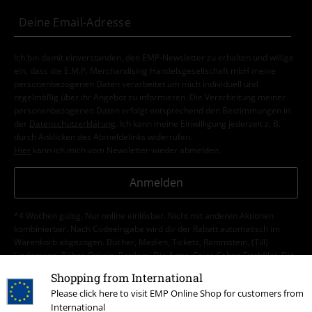
Ich bin damit einverstanden, den EMP-Newsletter zu erhalten und willige
ein, dass die E.M.P. Merchandising Handelsgesellschaft mbH meine
personenbezogenen Daten verarbeitet um mich individuell und
regelmäßig über ihr Angebot zu informieren. Die Verarbeitung meiner
personenbezogenen Daten erfolgt entsprechend den Bestimmungen in
der
Datenschutzerklärung
. Ich kann meine Einwilligung jederzeit z. B.
durch Anklicken des Abmeldelinks widerrufen.
Hier
kann ich mich vom Newsletter wieder abmelden.
Anmelden
*4 Wochen gültig. Nur online einlösbar. Nicht mit anderen Aktionen
kombinierbar. Nach Codeeingabe wird dir der Rabatt automatisch im
Warenkorb abgezogen. Bücher, Medien, Tickets, Rammstein, (Till)
Lindemann, Böhse Onkelz, Broilers, Die Ärzte, Feine Sahne Fischfilet, Die
Toten Hosen, Gutscheine & Artikel, die einen Spendenbeitrag beinhalten,
Shopping from International
sind von der Aktion ausgeschlossen.
Please click here to visit EMP Online Shop for customers from
International