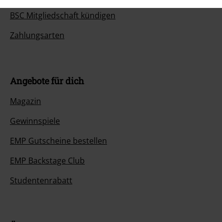
BSC Mitgliedschaft kündigen
Zahlungsarten
Angebote für dich
Magazin
Gewinnspiele
EMP Gutscheine bestellen
EMP Backstage Club
Studentenrabatt