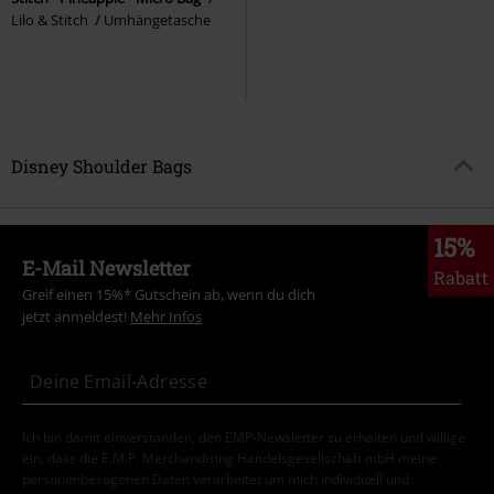
Lilo & Stitch
Umhängetasche
Disney Shoulder Bags
15%
E-Mail Newsletter
Rabatt
Greif einen 15%* Gutschein ab, wenn du dich
jetzt anmeldest!
Mehr Infos
Ich bin damit einverstanden, den EMP-Newsletter zu erhalten und willige
ein, dass die E.M.P. Merchandising Handelsgesellschaft mbH meine
personenbezogenen Daten verarbeitet um mich individuell und