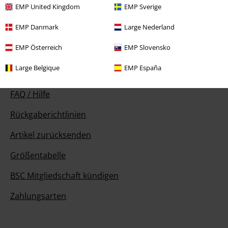
EMP United Kingdom
EMP Sverige
14:00 Uhr.
Mehr Infos
Chat starten
EMP Danmark
Large Nederland
EMP Österreich
EMP Slovensko
Large Belgique
EMP España
Kundenservice
FAQ / Hilfe
Rückgaberichtlinien
Artikel zurücksenden
Größentabelle
BSC Mitgliedschaft kündigen
Zahlungsarten