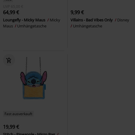
UVP
65,00 €
64,99 €
9,99 €
Loungefly - Micky Maus
Micky
Villains - Bad Vibes Only
Disney
Maus
Umhängetasche
Umhängetasche
Fast ausverkauft
19,99 €
Stitch - Pineapple - Micro Bag