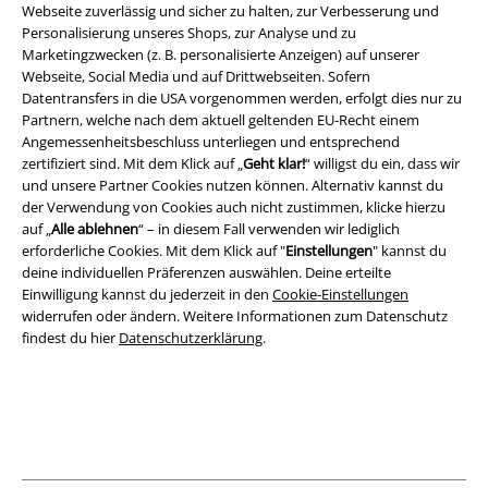
Webseite zuverlässig und sicher zu halten, zur Verbesserung und
AGB
Personalisierung unseres Shops, zur Analyse und zu
Marketingzwecken (z. B. personalisierte Anzeigen) auf unserer
Impressum
Webseite, Social Media und auf Drittwebseiten. Sofern
Datentransfers in die USA vorgenommen werden, erfolgt dies nur zu
Datenschutz
Partnern, welche nach dem aktuell geltenden EU-Recht einem
Angemessenheitsbeschluss unterliegen und entsprechend
zertifiziert sind. Mit dem Klick auf „
Geht klar!
“ willigst du ein, dass wir
Entsorgung und Umweltschutz
und unsere Partner Cookies nutzen können. Alternativ kannst du
der Verwendung von Cookies auch nicht zustimmen, klicke hierzu
Konformitätserklärung
auf „
Alle ablehnen
“ – in diesem Fall verwenden wir lediglich
erforderliche Cookies. Mit dem Klick auf "
Einstellungen
" kannst du
Information zur Barrierefreiheit
deine individuellen Präferenzen auswählen. Deine erteilte
Einwilligung kannst du jederzeit in den
Cookie-Einstellungen
Cookie-Einstellungen
widerrufen oder ändern. Weitere Informationen zum Datenschutz
findest du hier
Datenschutzerklärung
.
Vertrag widerrufen
Alle Preise inkl. gesetzlicher Mehrwertsteuer, zzgl.
Versandkosten
© 1986-2026 E.M.P. Merchandising HGmbH