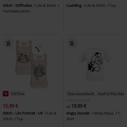
Stitch - Stifthalter
Lilo & Stitch
Cuddling
Lilo & Stitch
Top
Tischdekoration
%
UV Print
Fast ausverkauft
Auch in Plus Size
UVP
ab
24,99 €
15,99 €
19,99 €
ab
Stitch - Lilo Portrait - UV
Lilo &
Angry Donald
Micky Maus
T-
Stitch
Top
Shirt