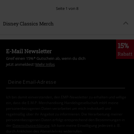
Seite 1 von 8
Disney Classics Merch
15%
E-Mail Newsletter
Rabatt
Greif einen 15%* Gutschein ab, wenn du dich
jetzt anmeldest!
Mehr Infos
Ich bin damit einverstanden, den EMP-Newsletter zu erhalten und willige
ein, dass die E.M.P. Merchandising Handelsgesellschaft mbH meine
personenbezogenen Daten verarbeitet um mich individuell und
regelmäßig über ihr Angebot zu informieren. Die Verarbeitung meiner
personenbezogenen Daten erfolgt entsprechend den Bestimmungen in
der
Datenschutzerklärung
. Ich kann meine Einwilligung jederzeit z. B.
durch Anklicken des Abmeldelinks widerrufen.