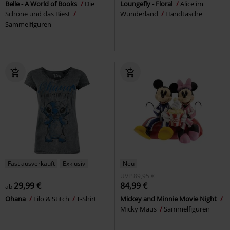
Belle - A World of Books
Die
Loungefly - Floral
Alice im
Schöne und das Biest
Wunderland
Handtasche
Sammelfiguren
Fast ausverkauft
Exklusiv
Neu
UVP
89,95 €
29,99 €
84,99 €
ab
Ohana
Lilo & Stitch
T-Shirt
Mickey and Minnie Movie Night
Micky Maus
Sammelfiguren