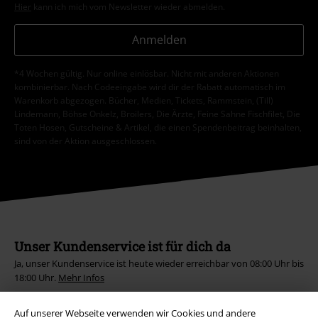
Hier
kann ich mich vom Newsletter wieder abmelden.
Anmelden
*4 Wochen gültig. Nur online einlösbar. Nicht mit anderen Aktionen
kombinierbar. Nach Codeeingabe wird dir der Rabatt automatisch im
Warenkorb abgezogen. Bücher, Medien, Tickets, Rammstein, (Till)
Lindemann, Böhse Onkelz, Broilers, Die Ärzte, Feine Sahne Fischfilet, Die
Toten Hosen, Gutscheine & Artikel, die einen Spendenbeitrag beinhalten,
sind von der Aktion ausgeschlossen.
Unser Kundenservice ist für dich da
Ja, unser Kundenservice ist heute wieder erreichbar von 08:00 Uhr bis
18:00 Uhr.
Mehr Infos
Chat starten
Auf unserer Webseite verwenden wir Cookies und andere