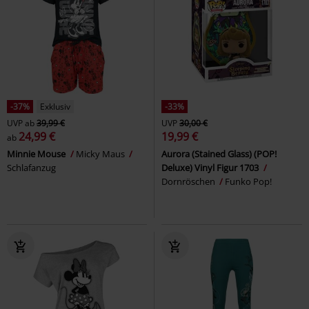
-37%
Exklusiv
-33%
UVP
ab
39,99 €
UVP
30,00 €
24,99 €
19,99 €
ab
Minnie Mouse
Micky Maus
Aurora (Stained Glass) (POP!
Schlafanzug
Deluxe) Vinyl Figur 1703
Dornröschen
Funko Pop!