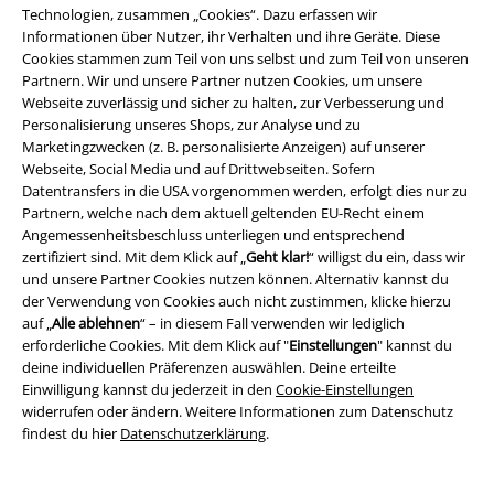
Technologien, zusammen „Cookies“. Dazu erfassen wir
Informationen über Nutzer, ihr Verhalten und ihre Geräte. Diese
Cookies stammen zum Teil von uns selbst und zum Teil von unseren
Kundenservice
Partnern. Wir und unsere Partner nutzen Cookies, um unsere
Webseite zuverlässig und sicher zu halten, zur Verbesserung und
FAQ / Hilfe
Personalisierung unseres Shops, zur Analyse und zu
Marketingzwecken (z. B. personalisierte Anzeigen) auf unserer
Rückgaberichtlinien
Webseite, Social Media und auf Drittwebseiten. Sofern
Datentransfers in die USA vorgenommen werden, erfolgt dies nur zu
Artikel zurücksenden
Partnern, welche nach dem aktuell geltenden EU-Recht einem
Angemessenheitsbeschluss unterliegen und entsprechend
Größentabelle
zertifiziert sind. Mit dem Klick auf „
Geht klar!
“ willigst du ein, dass wir
und unsere Partner Cookies nutzen können. Alternativ kannst du
BSC Mitgliedschaft kündigen
der Verwendung von Cookies auch nicht zustimmen, klicke hierzu
auf „
Alle ablehnen
“ – in diesem Fall verwenden wir lediglich
Zahlungsarten
erforderliche Cookies. Mit dem Klick auf "
Einstellungen
" kannst du
deine individuellen Präferenzen auswählen. Deine erteilte
Einwilligung kannst du jederzeit in den
Cookie-Einstellungen
widerrufen oder ändern. Weitere Informationen zum Datenschutz
findest du hier
Datenschutzerklärung
.
Angebote für dich
Magazin