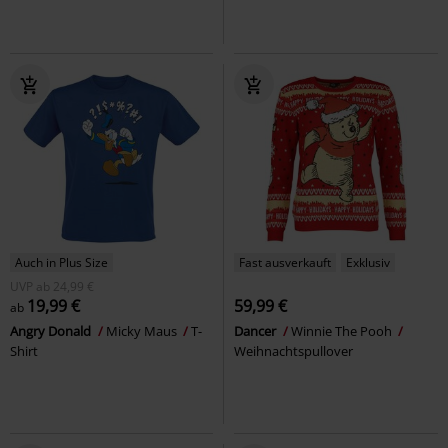
Auch in Plus Size
Fast ausverkauft
Exklusiv
UVP
ab
24,99 €
19,99 €
59,99 €
ab
Angry Donald
Micky Maus
T-
Dancer
Winnie The Pooh
Shirt
Weihnachtspullover