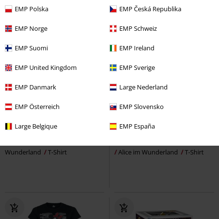
EMP Polska
EMP Česká Republika
EMP Norge
EMP Schweiz
EMP Suomi
EMP Ireland
EMP United Kingdom
EMP Sverige
EMP Danmark
Large Nederland
EMP Österreich
EMP Slovensko
Exklusiv
Auch in Plus Size
Exklusiv
Auch in Plus Size
UVP
ab
34,99 €
Large Belgique
EMP España
29,99 €
29,99 €
ab
ab
Cheshire Cat Smile
Alice im
Grinsekatze - We're All Mad Here
Wunderland
T-Shirt
Alice im Wunderland
T-Shirt