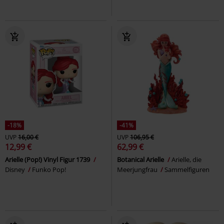
-18%
-41%
UVP
16,00 €
UVP
106,95 €
12,99 €
62,99 €
Arielle (Pop!) Vinyl Figur 1739
Botanical Arielle
Arielle, die
Disney
Funko Pop!
Meerjungfrau
Sammelfiguren