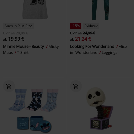
Auch in Plus Size
-15%
Exklusiv
UVP
ab
29,99 €
UVP
ab
24,99 €
19,99 €
21,24 €
ab
ab
Minnie Mouse - Beauty
Micky
Looking For Wonderland
Alice
Maus
T-Shirt
im Wunderland
Leggings