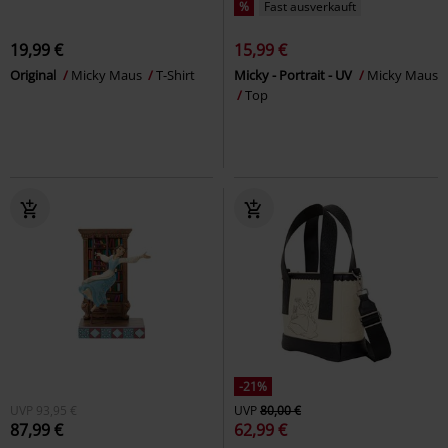
%
Fast ausverkauft
19,99 €
15,99 €
Original
Micky Maus
T-Shirt
Micky - Portrait - UV
Micky Maus
Top
-21%
UVP
93,95 €
UVP
80,00 €
87,99 €
62,99 €