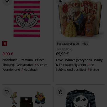
%
Fast ausverkauft
Neu
UVP
81,95 €
9,99 €
69,99 €
Notizbuch - Premium - Plüsch-
Love Endures (Storybook Beauty
Einband - Grinsekatze
Alice im
& The Beast Figurine)
Die
Wunderland
Notizbuch
Schöne und das Biest
Statue