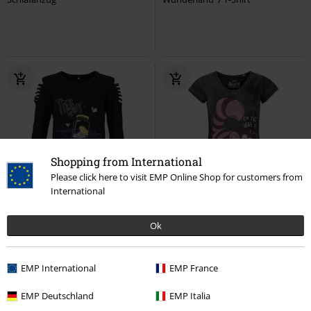
Shopping from International
Please click here to visit EMP Online Shop for customers from
International
%
Cut-Outs
Exklusiv
Auch in Plus Size
UVP
ab
34,99 €
Ok
27,99 €
29,99 €
ab
Alice
Alice im Wunderland
Grinsekatze - This Way Or That
Langarmshirt
Way?
Alice im Wunderland
T-
EMP International
EMP France
Shirt
EMP Deutschland
EMP Italia