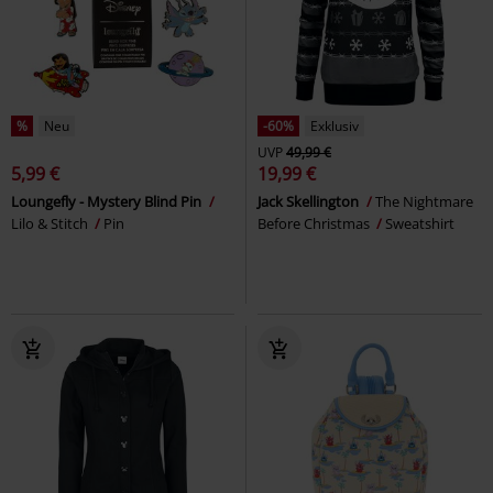
%
Neu
-60%
Exklusiv
UVP
49,99 €
5,99 €
19,99 €
Loungefly - Mystery Blind Pin
Jack Skellington
The Nightmare
Lilo & Stitch
Pin
Before Christmas
Sweatshirt