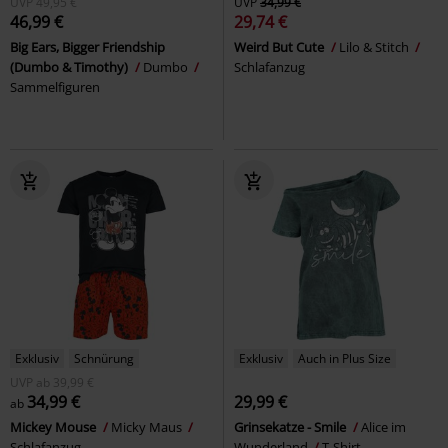
UVP
49,95 €
UVP
34,99 €
46,99 €
29,74 €
Big Ears, Bigger Friendship
Weird But Cute
Lilo & Stitch
(Dumbo & Timothy)
Dumbo
Schlafanzug
Sammelfiguren
Exklusiv
Schnürung
Exklusiv
Auch in Plus Size
UVP
ab
39,99 €
34,99 €
29,99 €
ab
Mickey Mouse
Micky Maus
Grinsekatze - Smile
Alice im
Schlafanzug
Wunderland
T-Shirt