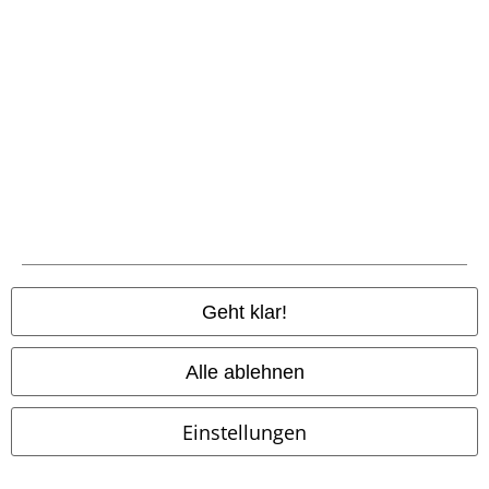
Gewinnspiele
EMP Gutscheine bestellen
EMP Backstage Club
Studentenrabatt
Über EMP
Geht klar!
EMP Events
Partnerprogramm
Alle ablehnen
EMP Stores
Einstellungen
Nachhaltigkeit