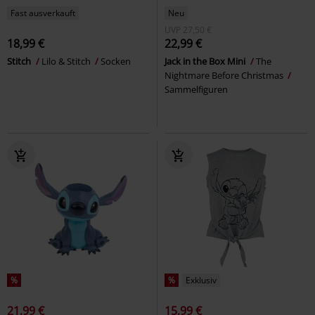
Fast ausverkauft
Neu
UVP
27,50 €
18,99 €
22,99 €
Stitch
Lilo & Stitch
Socken
Jack in the Box Mini
The
Nightmare Before Christmas
Sammelfiguren
%
%
Exklusiv
21,99 €
15,99 €