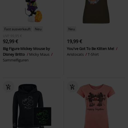
Fast ausverkauft
Neu
Neu
UVP
99,95 €
92,99 €
19,99 €
Big Figure Mickey Mouse by
You've Got To Be Kitten Me!
Disney Britto
Micky Maus
Aristocats
T-Shirt
Sammelfiguren