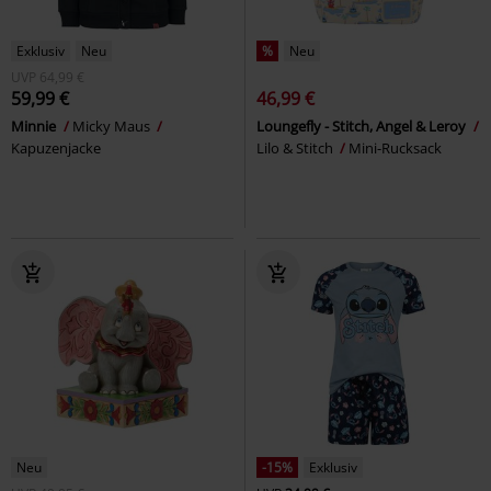
Exklusiv
Neu
%
Neu
UVP
64,99 €
59,99 €
46,99 €
Minnie
Micky Maus
Loungefly - Stitch, Angel & Leroy
Kapuzenjacke
Lilo & Stitch
Mini-Rucksack
Neu
-15%
Exklusiv