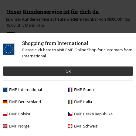
Unser Kundenservice ist für dich da
Ja, unser Kundenservice ist heute wieder erreichbar von 08:00 Uhr bis
18:00 Uhr.
Mehr Infos
Chat starten
Shopping from International
Please click here to visit EMP Online Shop for customers from
International
Kundenservice
Ok
FAQ / Hilfe
Rückgaberichtlinien
EMP International
EMP France
Artikel zurücksenden
EMP Deutschland
EMP Italia
Größentabelle
EMP Polska
EMP Česká Republika
BSC Mitgliedschaft kündigen
EMP Norge
EMP Schweiz