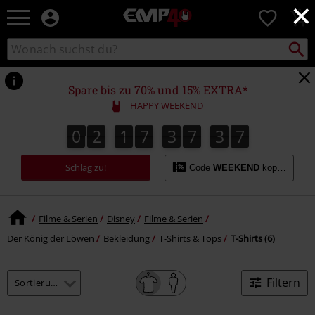
×
EMP
0
Merchandise
-
Packst
Katalog
suchen
Fanartikel
durchsuchen
Shop
für
Spare bis zu 70% und 15% EXTRA*
Rock
HAPPY WEEKEND
&
Entertainment
0
2
1
7
3
7
3
7
0
2
1
7
3
7
3
6
3
3
8
6
7
Schlag zu!
Code
WEEKEND
kopieren
Filme & Serien
Disney
Filme & Serien
Der König der Löwen
Bekleidung
T-Shirts & Tops
T-Shirts (6)
Filtern