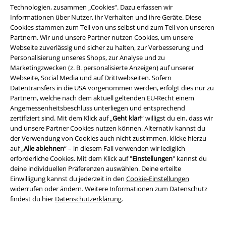
Technologien, zusammen „Cookies“. Dazu erfassen wir
Informationen über Nutzer, ihr Verhalten und ihre Geräte. Diese
Rechtliches
Cookies stammen zum Teil von uns selbst und zum Teil von unseren
Partnern. Wir und unsere Partner nutzen Cookies, um unsere
AGB
Webseite zuverlässig und sicher zu halten, zur Verbesserung und
Personalisierung unseres Shops, zur Analyse und zu
Impressum
Marketingzwecken (z. B. personalisierte Anzeigen) auf unserer
Webseite, Social Media und auf Drittwebseiten. Sofern
Datentransfers in die USA vorgenommen werden, erfolgt dies nur zu
Datenschutz
Partnern, welche nach dem aktuell geltenden EU-Recht einem
Angemessenheitsbeschluss unterliegen und entsprechend
Entsorgung und Umweltschutz
zertifiziert sind. Mit dem Klick auf „
Geht klar!
“ willigst du ein, dass wir
und unsere Partner Cookies nutzen können. Alternativ kannst du
Konformitätserklärung
der Verwendung von Cookies auch nicht zustimmen, klicke hierzu
auf „
Alle ablehnen
“ – in diesem Fall verwenden wir lediglich
Information zur Barrierefreiheit
erforderliche Cookies. Mit dem Klick auf "
Einstellungen
" kannst du
deine individuellen Präferenzen auswählen. Deine erteilte
Einwilligung kannst du jederzeit in den
Cookie-Einstellungen
Cookie-Einstellungen
widerrufen oder ändern. Weitere Informationen zum Datenschutz
findest du hier
Datenschutzerklärung
.
Vertrag widerrufen
Alle Preise inkl. gesetzlicher Mehrwertsteuer, zzgl.
Versandkosten