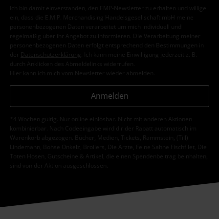
Ich bin damit einverstanden, den EMP-Newsletter zu erhalten und willige
ein, dass die E.M.P. Merchandising Handelsgesellschaft mbH meine
personenbezogenen Daten verarbeitet um mich individuell und
regelmäßig über ihr Angebot zu informieren. Die Verarbeitung meiner
personenbezogenen Daten erfolgt entsprechend den Bestimmungen in
der
Datenschutzerklärung
. Ich kann meine Einwilligung jederzeit z. B.
durch Anklicken des Abmeldelinks widerrufen.
Hier
kann ich mich vom Newsletter wieder abmelden.
Anmelden
*4 Wochen gültig. Nur online einlösbar. Nicht mit anderen Aktionen
kombinierbar. Nach Codeeingabe wird dir der Rabatt automatisch im
Warenkorb abgezogen. Bücher, Medien, Tickets, Rammstein, (Till)
Lindemann, Böhse Onkelz, Broilers, Die Ärzte, Feine Sahne Fischfilet, Die
Toten Hosen, Gutscheine & Artikel, die einen Spendenbeitrag beinhalten,
sind von der Aktion ausgeschlossen.