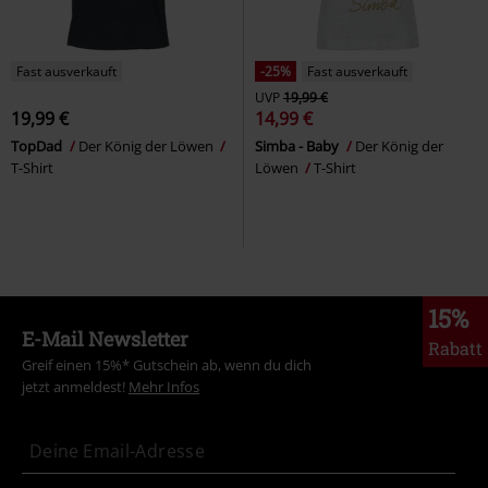
Fast ausverkauft
-25%
Fast ausverkauft
UVP
19,99 €
19,99 €
14,99 €
TopDad
Der König der Löwen
Simba - Baby
Der König der
T-Shirt
Löwen
T-Shirt
15%
E-Mail Newsletter
Rabatt
Greif einen 15%* Gutschein ab, wenn du dich
jetzt anmeldest!
Mehr Infos