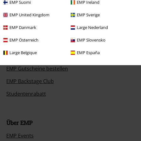
Zahlungsarten
EMP Suomi
EMP Ireland
EMP United Kingdom
EMP Sverige
EMP Danmark
Large Nederland
Angebote für dich
EMP Österreich
EMP Slovensko
Magazin
Large Belgique
EMP España
Gewinnspiele
EMP Gutscheine bestellen
EMP Backstage Club
Studentenrabatt
Über EMP
EMP Events