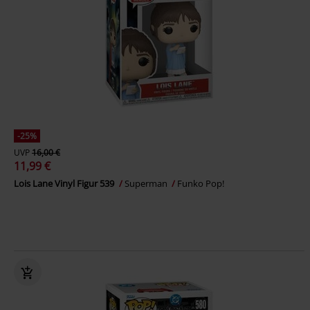
-25%
UVP
16,00 €
11,99 €
Lois Lane Vinyl Figur 539
Superman
Funko Pop!