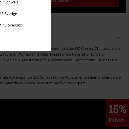
Jetzt testen!
P Schweiz
P Sverige
P Slovensko
 und fängt die charakteristischen Merkmale der DC-Comics-Charaktere ein –
u Wonder Woman und Joker. Diese Funko Pops sind nicht nur
ck deiner Begeisterung für die fesselnden Geschichten und das Erbe
amte Kollektion der DC Comics Funko Pops zu entdecken und finde die
eses legendäre Comic-Universum perfekt verkörpert.
15%
Rabatt