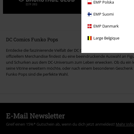
Gönn' dir j
EMP Polska
EMP Suomi
EMP Danmark
Large Belgique
DC Comics Funko Pops
Entdecke die faszinierende Vielfalt der DC Comics Funko Pops! In unse
offiziellem Merchandise findest du eine beeindruckende Auswahl an Figu
und Schurken aus dem DC-Universum zum Leben erwecken. Ob du ein lei
seine Vitrine erweitern möchte, oder nach einem besonderen Geschenk 
Funko Pops sind die perfekte Wahl.
E-Mail Newsletter
Greif einen 15%* Gutschein ab, wenn du dich jetzt anmeldest!
Mehr Info