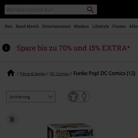
Zum
Packstation
Katalog
Hauptinhalt
suchen
durchsuchen
springen
Neu
Band Merch
Entertainment
Marken
Lifestyle
Frauen
Män
Spare bis zu 70% und 15% EXTRA*
Funko Pop! DC Comics (12)
Filme & Serien
DC Comics