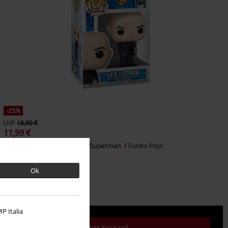
-25%
UVP
16,00 €
11,99 €
Lex Luthor Vinyl Figur 564
Superman
Funko Pop!
Ok
P Italia