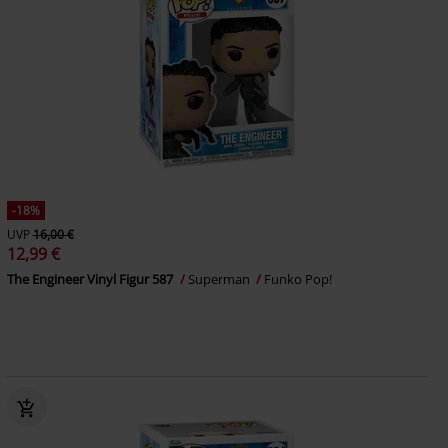
-18%
UVP
16,00 €
12,99 €
The Engineer Vinyl Figur 587
Superman
Funko Pop!