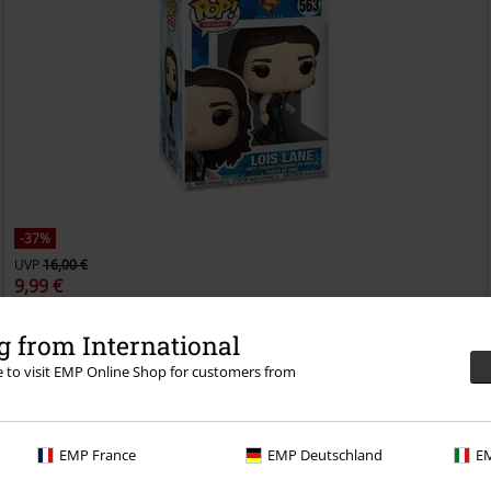
-37%
UVP
16,00 €
9,99 €
Lois Lane Vinyl Figur 563
Superman
Funko Pop!
 from International
re to visit EMP Online Shop for customers from
EMP France
EMP Deutschland
EM