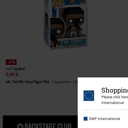
-37%
UVP
16,00 €
9,99 €
Mr. Terrific Vinyl Figur 584
Superman
Funko Pop!
Shopping
Please click he
International
EMP International