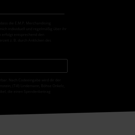
, dass die E.M.P. Merchandising
ch individuell und regelmäßig über ihr
 erfolgt entsprechend den
erzeit z. B. durch Anklicken des
erbar. Nach Codeeingabe wird dir der
tein, (Till) Lindemann, Böhse Onkelz,
tikel, die einen Spendenbeitrag