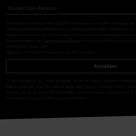
Ich bin damit einverstanden, den EMP-Newsletter zu erhalten und willige ein
Handelsgesellschaft mbH meine personenbezogenen Daten verarbeitet um mi
Angebot zu informieren. Die Verarbeitung meiner personenbezogenen Daten
Bestimmungen in der
Datenschutzerklärung
. Ich kann meine Einwilligung jed
Abmeldelinks widerrufen.
Hier
kann ich mich vom Newsletter wieder abmelden.
Anmelden
*4 Wochen gültig. Nur online einlösbar. Nicht mit anderen Aktionen kombini
Rabatt automatisch im Warenkorb abgezogen. Bücher, Medien, Tickets, Ramms
Broilers, Die Ärzte, Feine Sahne Fischfilet, Die Toten Hosen, Gutscheine & Ar
beinhalten, sind von der Aktion ausgeschlossen.